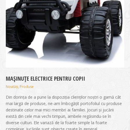
MAȘINUȚE ELECTRICE PENTRU COPII
Noutăți
,
Produse
Din dorința de a pune la dispoziția clienților noștri o gamă cât
mai largă de produse, ne-am îmbogățit portofoliul cu produse
destinate celor mai mici membri ai familiei. Jocuri şi jucării
există din cele mai vechi timpuri, ambele regăsindu-se în
diverse culturi. Ele variază de la foarte simple la foarte
complexe. Jucăriile sunt obiecte create în general…