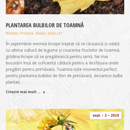
PLANTAREA BULBILOR DE TOAMNĂ
Noutăți
,
Produse
,
Sfaturi
,
Știați că?
În septembrie vremea începe treptat să se răcească și odată
cu ultima cultură de legume și coacerea fructelor de toamnă,
grădina începe să se pregătească pentru iarnă. Ne mai
bucurăm însă de suficientă căldură pentru a desfășura unele
pregătiri pentru primăvară. Toamna este momentul perfect
pentru plantarea bulbilor de flori de primăvară, deoarece bulbii
plantați…
Citește mai mult ...
sept.
2
2019