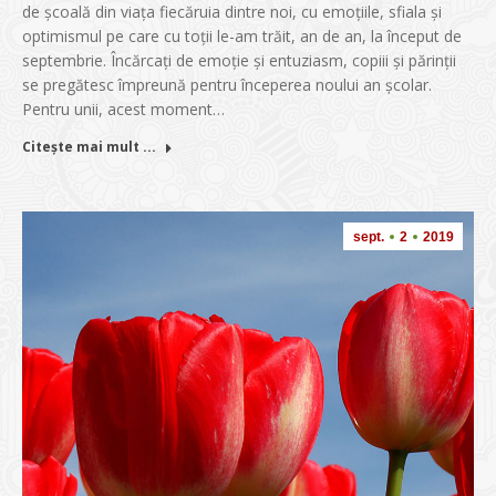
de şcoală din viaţa fiecăruia dintre noi, cu emoţiile, sfiala şi
optimismul pe care cu toţii le-am trăit, an de an, la început de
septembrie. Încărcaţi de emoţie şi entuziasm, copiii şi părinţii
se pregătesc împreună pentru începerea noului an școlar.
Pentru unii, acest moment…
Citește mai mult ...
sept.
2
2019