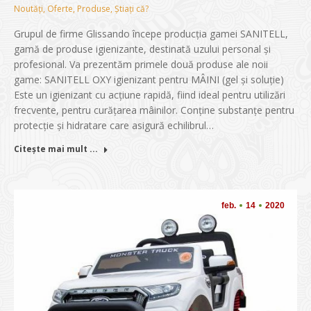
Noutăți
,
Oferte
,
Produse
,
Știați că?
Grupul de firme Glissando începe producția gamei SANITELL,
gamă de produse igienizante, destinată uzului personal și
profesional. Va prezentăm primele două produse ale noii
game: SANITELL OXY igienizant pentru MÂINI (gel și soluție)
Este un igienizant cu acțiune rapidă, fiind ideal pentru utilizări
frecvente, pentru curățarea mâinilor. Conține substanțe pentru
protecție și hidratare care asigură echilibrul…
Citește mai mult ...
feb.
14
2020