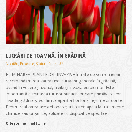
LUCRĂRI DE TOAMNĂ, ÎN GRĂDINĂ
Noutăți
,
Produse
,
Sfaturi
,
Știați că?
ELIMINAREA PLANTELOR INVAZIVE Înainte de venirea iernii
recomandăm realizarea unei curățenii generale în grădină,
având în vedere gazonul, aleile și invazia buruienilor. Este
importantă eliminarea tuturor buruienilor care primăvara vor
invada grădina și vor limita apariția florilor și legumelor dorite.
Pentru realizarea acestei operațiuni puteți apela la tratamente
chimice sau organice, aplicate cu dispozitive specifice.…
Citește mai mult ...