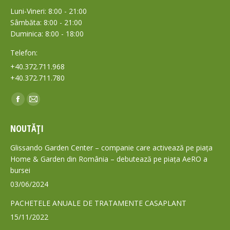
Luni-Vineri: 8:00 - 21:00
Sâmbăta: 8:00 - 21:00
Duminica: 8:00 - 18:00
Telefon:
+40.372.711.968
+40.372.711.780
Find us on:
Facebook
Mail
page
page
NOUTĂȚI
opens
opens
in
in
Glissando Garden Center – companie care activează pe piața
new
new
Home & Garden din România – debutează pe piața AeRO a
bursei
window
window
03/06/2024
PACHETELE ANUALE DE TRATAMENTE CASAPLANT
15/11/2022