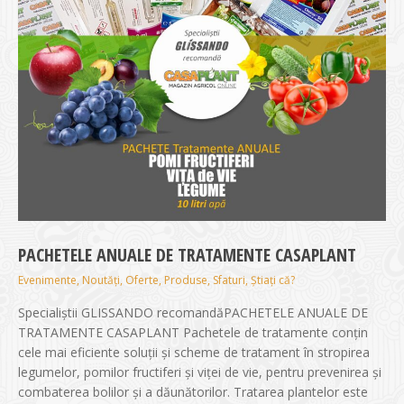
PACHETELE ANUALE DE TRATAMENTE CASAPLANT
Evenimente
,
Noutăți
,
Oferte
,
Produse
,
Sfaturi
,
Știați că?
Specialiștii GLISSANDO recomandăPACHETELE ANUALE DE
TRATAMENTE CASAPLANT Pachetele de tratamente conțin
cele mai eficiente soluții și scheme de tratament în stropirea
legumelor, pomilor fructiferi și viței de vie, pentru prevenirea și
combaterea bolilor și a dăunătorilor. Tratarea plantelor este