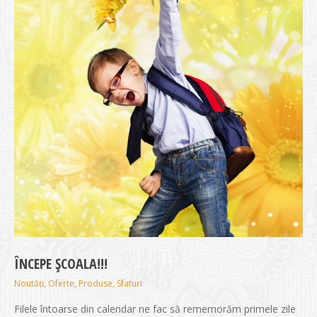
ÎNCEPE ȘCOALA!!!
Noutăți
,
Oferte
,
Produse
,
Sfaturi
Filele întoarse din calendar ne fac să rememorăm primele zile