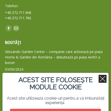
Telefon:
+40.372.711.968
+40.372.711.780
Find us on:
NOUTĂȚI
Glissando Garden Center – companie care activează pe piața
Home & Garden din România – debutează pe piața AeRO a
bursei
03/06/2024
PACHETELE ANUALE DE TRATAMENTE CASAPLANT
ACEST SITE FOLOSEȘTE
15/11/2022
MODULE COOKIE
CASAPLANT – MAGAZIN AGRICOL ONLINE
Acest site utilizează cookie-uri pentru a vă îmbunătăți
29/04/2021
experiența.