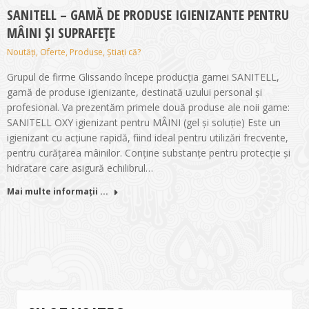
SANITELL – GAMĂ DE PRODUSE IGIENIZANTE PENTRU
MÂINI ȘI SUPRAFEȚE
Noutăți
,
Oferte
,
Produse
,
Știați că?
Grupul de firme Glissando începe producția gamei SANITELL,
gamă de produse igienizante, destinată uzului personal și
profesional. Va prezentăm primele două produse ale noii game:
SANITELL OXY igienizant pentru MÂINI (gel și soluție) Este un
igienizant cu acțiune rapidă, fiind ideal pentru utilizări frecvente,
pentru curățarea mâinilor. Conține substanțe pentru protecție și
hidratare care asigură echilibrul…
Mai multe informații ...