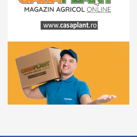
De peste 30 ani, preocuparea noastră a fost aceea
de a le oferi clienților game de produse diversificate
și atent selecționate, prețuri competitive și un
excelent confort la cumpărături. Magazinul online
CASAPLANT completează eforturile pe care le-am
făcut, în ultimul timp, în mediul virtual și facilitează
trecerea la un nivel superior în relaționarea cu
clienții.
Astfel, produsele din portofoliul GLISSANDO devin
accesibile agricultorilor mici și mari, indiferent de
locație, în cel mai scurt timp, printr-un simplu click.
Spor la cumpărături!
www.casaplant.ro