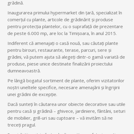
grădină.
Inaugurarea primului hypermarket din țară, specializat în
comerţul cu plante, articole de grădinărit și produse
pentru protecția plantelor, cu o suprafață de prezentare
de peste 6.000 mp, are loc la Timişoara, în anul 2015.
Indiferent că amenajați o casă nouă, sau căutați plante
pentru birouri, restaurante, terase, parcuri, sere și
grădini, vă putem ajuta să alegeți dintr-o gamă variată de
produse, piese unice destinate finalizării proiectului
dumneavoastră.
Pe lângă bogatul sortiment de plante, oferim vizitatorilor
noștri uneltele specifice, necesare amenajării și îngrijirii
unei grădini de excepție.
Dacă sunteți în căutarea unor obiecte decorative sau utile
pentru casă și grădină – ghivece, jardiniere, fântâni, seturi
de mobilier, grill-uri sau cuptoare – vă invităm să ne
treceți pragul.