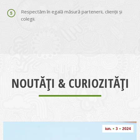
Respectăm în egală măsură partenerii, clienții și
colegii.
NOUTĂȚI & CURIOZITĂȚI
iun.
3
2024