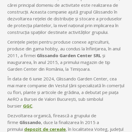
cărei principal domeniu de activitate este realizarea de
construcții. Aceasta companie ajută grupul Glissando în
dezvoltarea rețelei de distribuție și stocare a produselor
de protecția plantelor, la nivel național prin implicarea în
construcția spațiilor destinate activităților grupului.
Cerințele pieței pentru produse conexe agriculturii,
produse din gama hobby, au condus la înființarea, în anul
2011, a firmei
Glissando Garden Center SRL
și
inaugurarea, în anul 2015, a primului magazin de tip
Garden Center din România, la Timișoara.
În data de 6 iunie 2024, Glissando Garden Center, cea
mai mare companie din Vestul țării specializată în comerțul
cu flori, plante și articole de grădina, a debutat pe piața
AeRO a Bursei de Valori București, sub simbolul
bursier
GGC
.
Dezvoltarea organică, firească a grupului de
firme
Glissando
, duce la finalizarea în 2015 a
primului
depozit de cereale
, în localitatea Voiteg, județul