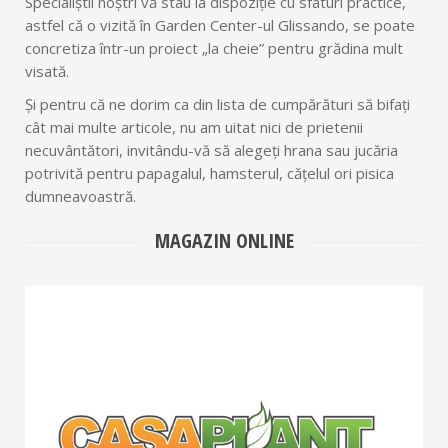
Specialiștii noștri vă stau la dispoziție cu sfaturi practice,
astfel că o vizită în Garden Center-ul Glissando, se poate
concretiza într-un proiect „la cheie” pentru grădina mult
visată.
Și pentru că ne dorim ca din lista de cumpărături să bifați
cât mai multe articole, nu am uitat nici de prietenii
necuvântători, invitându-vă să alegeți hrana sau jucăria
potrivită pentru papagalul, hamsterul, cățelul ori pisica
dumneavoastră.
MAGAZIN ONLINE
CASAPLANT.RO
GLISSANDO lansează platforma CASAPLANT –
magazin virtual dedicat comercializării produselor
pentru protecția plantelor.