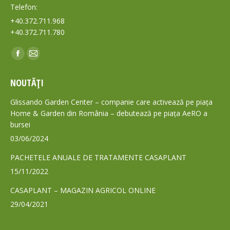
Telefon:
+40.372.711.968
+40.372.711.780
Find us on:
Facebook
Mail
page
page
NOUTĂȚI
opens
opens
in
in
Glissando Garden Center – companie care activează pe piața
new
new
Home & Garden din România – debutează pe piața AeRO a
bursei
window
window
03/06/2024
PACHETELE ANUALE DE TRATAMENTE CASAPLANT
15/11/2022
CASAPLANT – MAGAZIN AGRICOL ONLINE
29/04/2021