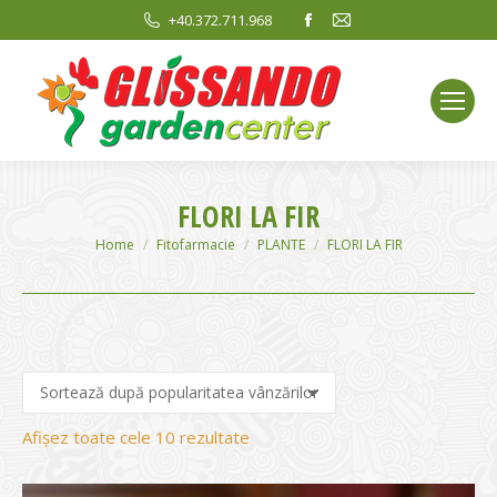
Facebook
Mail
+40.372.711.968
page
page
opens
opens
in
in
new
new
window
window
FLORI LA FIR
You are here:
Home
Fitofarmacie
PLANTE
FLORI LA FIR
Sortat
Afișez toate cele 10 rezultate
după
evaluarea