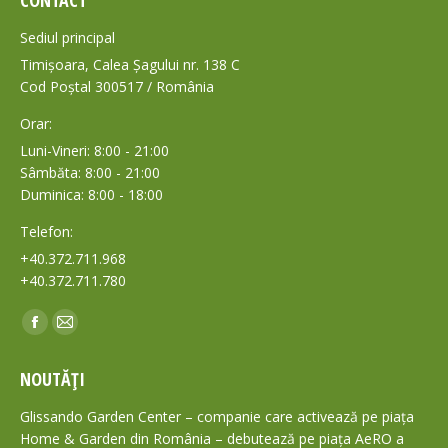
CONTACT
Sediul principal
Timișoara, Calea Șagului nr. 138 C
Cod Poștal 300517 / România
Orar:
Luni-Vineri: 8:00 - 21:00
Sâmbăta: 8:00 - 21:00
Duminica: 8:00 - 18:00
Telefon:
+40.372.711.968
+40.372.711.780
Find us on:
Facebook
Mail
page
page
NOUTĂȚI
opens
opens
in
in
Glissando Garden Center – companie care activează pe piața
new
new
Home & Garden din România – debutează pe piața AeRO a