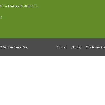
NT – MAGAZIN AGRICOL
21
DO Garden Center S.A.
Contact
Noutăți
Oferte pestic