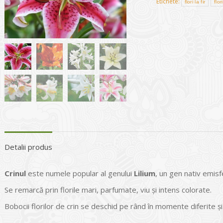
Etichete:
flori la fir
flor
Detalii produs
Crinul
este numele popular al genului
Lilium
, un gen nativ emis
Se remarcă prin florile mari, parfumate, viu și intens colorate.
Bobocii florilor de crin se deschid pe rând în momente diferite ș