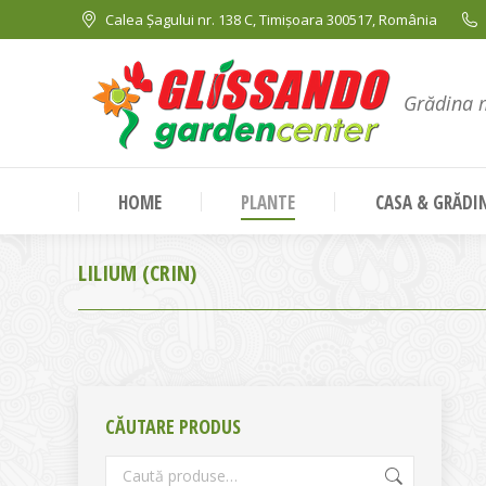
Calea Șagului nr. 138 C, Timișoara 300517, România
Grădina 
HOME
PLANTE
CASA & GRĂDI
LILIUM (CRIN)
CĂUTARE PRODUS