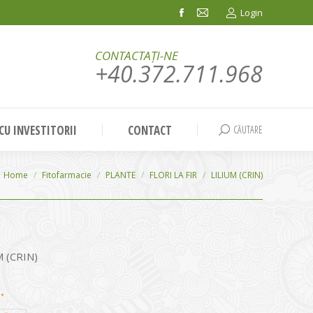
Login
Facebook
Mail
page
page
CONTACTAȚI-NE
opens
opens
+40.372.711.968
in
in
new
new
window
window
 CU INVESTITORII
CONTACT
CĂUTARE
Search:
You are here:
Home
Fitofarmacie
PLANTE
FLORI LA FIR
LILIUM (CRIN)
M (CRIN)