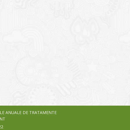
I
o Garden Center – companie
vează pe piața Home & Garden
nia – debutează pe piața AeRO
24
LE ANUALE DE TRATAMENTE
NT
22