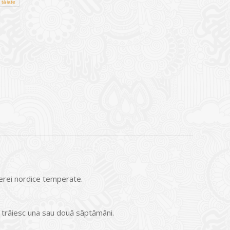
i tăiate
ferei nordice temperate.
i trăiesc una sau două săptămâni.