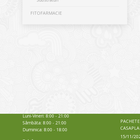
FITOFARMACIE
CONTACT
NOUTĂȚ
Sediul principal
Glissand
care acti
Timișoara, Calea Șagului nr. 138 C
din Româ
Cod Poștal 300517 / România
a bursei
Orar:
03/06/20
Luni-Vineri: 8:00 - 21:00
PACHETE
Sâmbăta: 8:00 - 21:00
CASAPLA
Duminica: 8:00 - 18:00
15/11/20