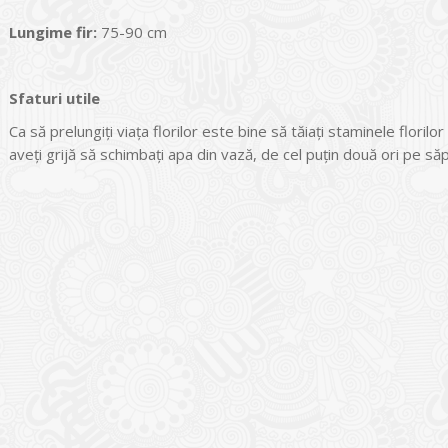
Lungime fir:
75-90 cm
Sfaturi utile
Ca să prelungiți viața florilor este bine să tăiați staminele floril
aveţi grijă să schimbaţi apa din vază, de cel puţin două ori pe s