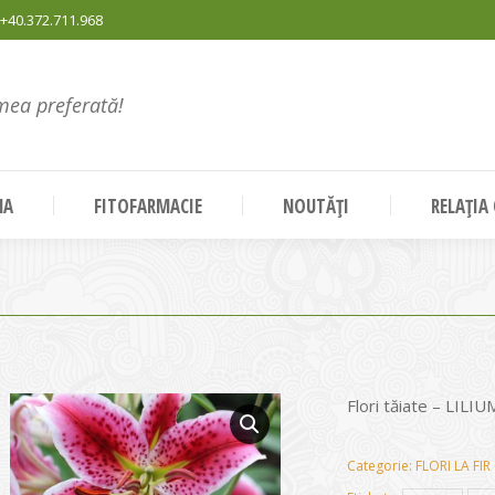
+40.372.711.968
mea preferată!
NA
FITOFARMACIE
NOUTĂȚI
RELAȚIA
Flori tăiate – LILIU
Categorie:
FLORI LA FIR