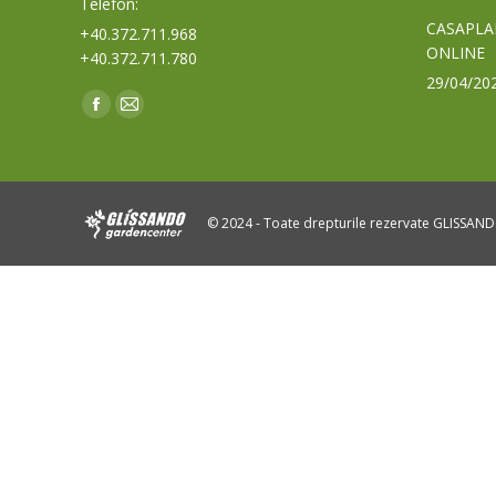
Telefon:
CASAPLA
+40.372.711.968
ONLINE
+40.372.711.780
29/04/20
Find us on:
Facebook
Mail
page
page
opens
opens
in
in
© 2024 - Toate drepturile rezervate GLISSAN
new
new
window
window