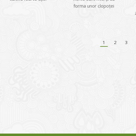
forma unor clopoţei
1
2
3
I
o Garden Center – companie
vează pe piața Home & Garden
nia – debutează pe piața AeRO
24