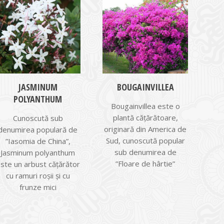
JASMINUM
BOUGAINVILLEA
POLYANTHUM
Bougainvillea este o
plantă căţărătoare,
Cunoscută sub
originară din America de
denumirea populară de
Sud, cunoscută popular
”Iasomia de China”,
sub denumirea de
Jasminum polyanthum
”Floare de hârtie”
ste un arbust cățărător
cu ramuri roșii și cu
frunze mici