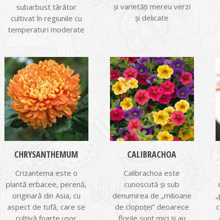
şi varietăţi mereu verzi
subarbust târâtor
şi delicate
cultivat în regiunile cu
temperaturi moderate
CHRYSANTHEMUM
CALIBRACHOA
Crizantema este o
Calibrachoa este
plantă erbacee, perenă,
cunoscută şi sub
originară din Asia, cu
denumirea de „milioane
„
aspect de tufă, care se
de clopoţei” deoarece
c
cultivă foarte uşor
florile sunt mici şi au