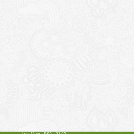
CONTACT
NOUTĂȚ
Sediul principal
Glissand
care acti
Timișoara, Calea Șagului nr. 138 C
din Româ
Cod Poștal 300517 / România
a bursei
Orar:
03/06/20
Luni-Vineri: 8:00 - 21:00