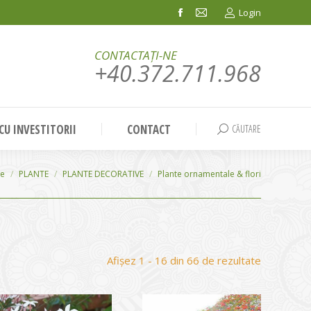
Login
Facebook
Mail
page
page
CONTACTAȚI-NE
opens
opens
+40.372.711.968
in
in
new
new
window
window
 CU INVESTITORII
CONTACT
CĂUTARE
Search:
ie
PLANTE
PLANTE DECORATIVE
Plante ornamentale & flori
Sortat
Afișez 1 - 16 din 66 de rezultate
după
evaluarea
medie