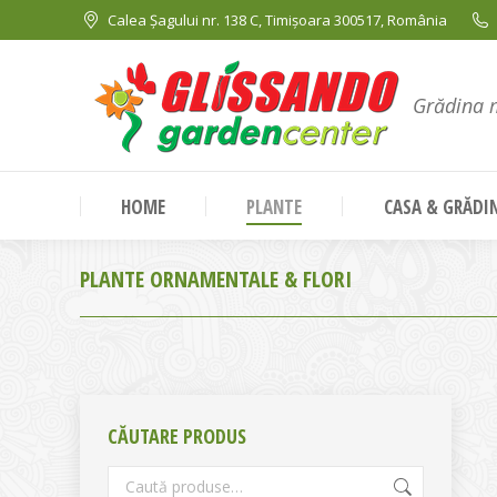
Calea Șagului nr. 138 C, Timișoara 300517, România
Grădina 
HOME
PLANTE
CASA & GRĂDI
PLANTE ORNAMENTALE & FLORI
CĂUTARE PRODUS