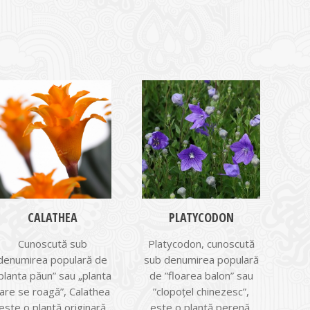
CALATHEA
PLATYCODON
Cunoscută sub
Platycodon, cunoscută
denumirea populară de
sub denumirea populară
planta păun” sau „planta
de ”floarea balon” sau
are se roagă”, Calathea
”clopoțel chinezesc”,
este o plantă originară
este o plantă perenă,