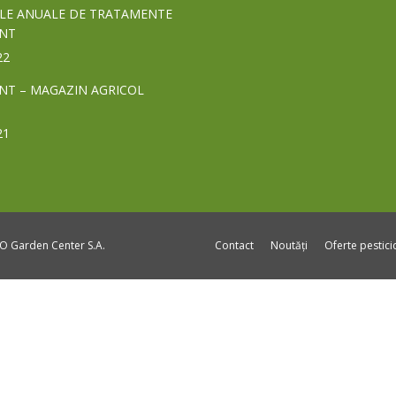
LE ANUALE DE TRATAMENTE
NT
22
NT – MAGAZIN AGRICOL
21
DO Garden Center S.A.
Contact
Noutăți
Oferte pestic