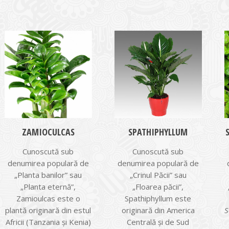
ZAMIOCULCAS
SPATHIPHYLLUM
Cunoscută sub
Cunoscută sub
denumirea populară de
denumirea populară de
„Planta banilor” sau
„Crinul Păcii” sau
„Planta eternă”,
„Floarea păcii”,
Zamioulcas este o
Spathiphyllum este
plantă originară din estul
originară din America
S
Africii (Tanzania şi Kenia)
Centrală şi de Sud