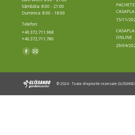
PACHETE
Sâmbăta: 8:00 - 21:00
CASAPLA
Duminica: 8:00 - 18:00
15/11/20
Telefon:
CASAPLA
+40.372.711.968
ONLINE
+40.372.711.780
29/04/20
Find us on:
Facebook
Mail
page
page
opens
opens
in
in
© 2024 - Toate drepturile rezervate GLISSAN
new
new
window
window