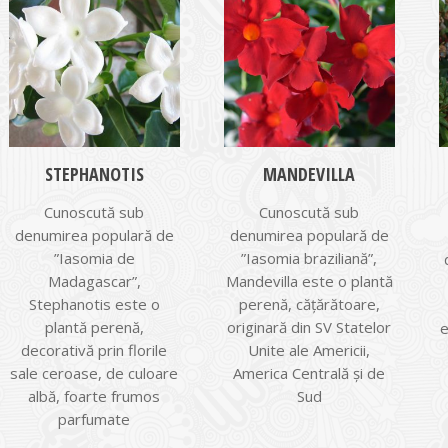
STEPHANOTIS
MANDEVILLA
Cunoscută sub
Cunoscută sub
denumirea populară de
denumirea populară de
”Iasomia de
”Iasomia braziliană”,
Madagascar”,
Mandevilla este o plantă
Stephanotis este o
perenă, căţărătoare,
plantă perenă,
originară din SV Statelor
e
decorativă prin florile
Unite ale Americii,
sale ceroase, de culoare
America Centrală şi de
albă, foarte frumos
Sud
parfumate