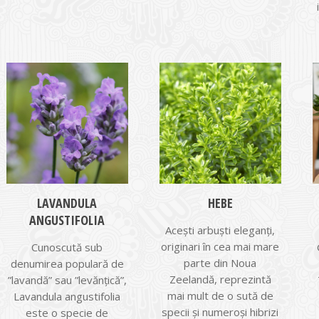
LAVANDULA
HEBE
ANGUSTIFOLIA
Aceşti arbuşti eleganţi,
originari în cea mai mare
Cunoscută sub
parte din Noua
denumirea populară de
Zeelandă, reprezintă
”lavandă” sau ”levănţică”,
mai mult de o sută de
Lavandula angustifolia
specii şi numeroşi hibrizi
este o specie de