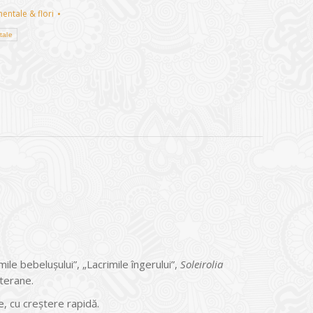
entale & flori
tale
le bebeluşului”, „Lacrimile îngerului”,
Soleirolia
iterane.
e, cu creştere rapidă.