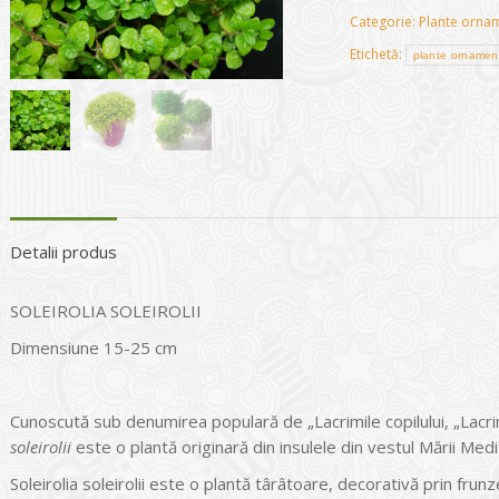
Categorie:
Plante ornam
Etichetă:
plante ornamen
Detalii produs
SOLEIROLIA SOLEIROLII
Dimensiune 15-25 cm
Cunoscută sub denumirea populară de „Lacrimile copilului, „Lacrimi
soleirolii
este o plantă originară din insulele din vestul Mării Med
Soleirolia soleirolii este o plantă târâtoare, decorativă prin frunz