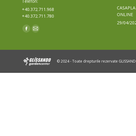
Telefon:
CASAPLA
+40.372.711.968
ONLINE
+40.372.711.780
29/04/20
Find us on:
Facebook
Mail
page
page
opens
opens
in
in
© 2024 - Toate drepturile rezervate GLISSAN
new
new
window
window