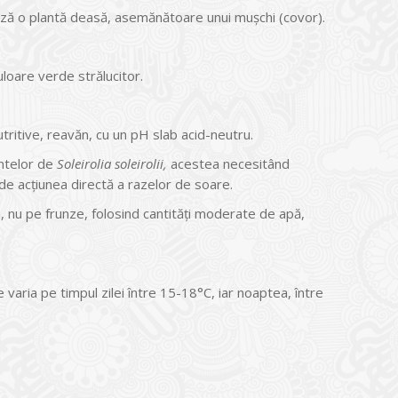
rmează o plantă deasă, asemănătoare unui muşchi (covor).
loare verde strălucitor.
tritive, reavăn, cu un pH slab acid-neutru.
antelor de
Soleirolia soleirolii,
acestea necesitând
de acţiunea directă a razelor de soare.
lui, nu pe frunze, folosind cantităţi moderate de apă,
 varia pe timpul zilei între 15-18°C, iar noaptea, între