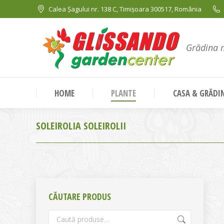
Calea Șagului nr. 138 C, Timișoara 300517, România
Grădina 
HOME
PLANTE
CASA & GRĂDI
SOLEIROLIA SOLEIROLII
CĂUTARE PRODUS