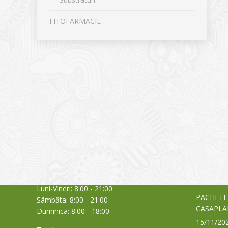
FITOFARMACIE
CONTACT
NOUTĂȚ
Sediul principal
Glissand
care acti
Timișoara, Calea Șagului nr. 138 C
din Româ
Cod Poștal 300517 / România
a bursei
Orar:
03/06/20
Luni-Vineri: 8:00 - 21:00
PACHETE
Sâmbăta: 8:00 - 21:00
CASAPLA
Duminica: 8:00 - 18:00
15/11/20