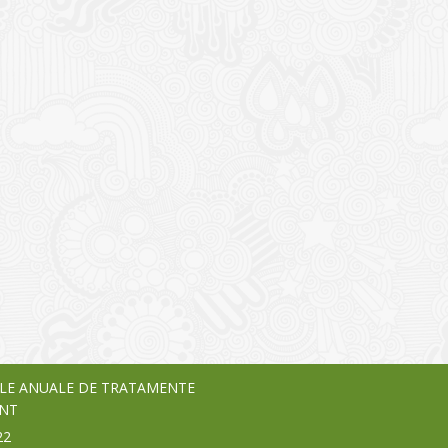
I
o Garden Center – companie
vează pe piața Home & Garden
nia – debutează pe piața AeRO
24
LE ANUALE DE TRATAMENTE
NT
22