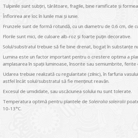
Tulpinile sunt subţiri, târâtoare, fragile, bine ramificate şi fo
Înflorirea are loc în lunile mai şi iunie.
Frunzele sunt de formă rotundă, cu un diametru de 0.6 cm, de cu
Florile sunt mici, de culoare alb-roz şi foarte puţin decorative.
Solul/substratul trebuie să fie bine drenat, bogat în substanţe nu
Lumina este un factor important pentru o crestere optima a pl
amplasarea în spaţii luminoase, însorite sau semiumbrite, ferite 
Udarea trebuie realizată cu regularitate (zilnic), în farfuria vasu
astfel încât solul/substratul să fie menţinut reavăn.
Excesul de umididate, sau uscăciunea solului nu sunt tolerate.
Temperatura optimă pentru plantele de
Soleirolia soleirolii
poate
10-13°C.