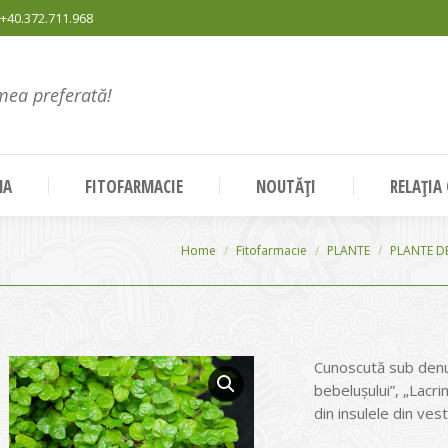
+40.372.711.968
mea preferată!
NA
FITOFARMACIE
NOUTĂȚI
RELAȚIA
You are here:
Home
Fitofarmacie
PLANTE
PLANTE D
Cunoscută sub denum
bebeluşului”, „Lacrim
din insulele din ves