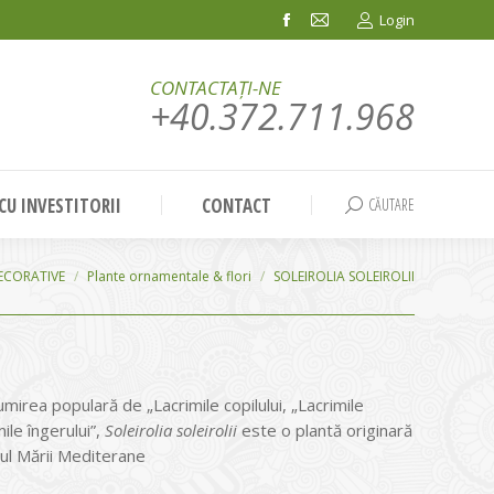
Login
Facebook
Mail
page
page
CONTACTAȚI-NE
opens
opens
+40.372.711.968
in
in
new
new
window
window
 CU INVESTITORII
CONTACT
CĂUTARE
Search:
ECORATIVE
Plante ornamentale & flori
SOLEIROLIA SOLEIROLII
irea populară de „Lacrimile copilului, „Lacrimile
ile îngerului”,
Soleirolia soleirolii
este o plantă originară
tul Mării Mediterane