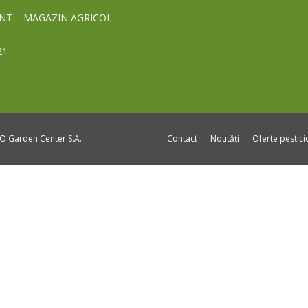
NT – MAGAZIN AGRICOL
21
DO Garden Center S.A.
Contact
Noutăți
Oferte pestic