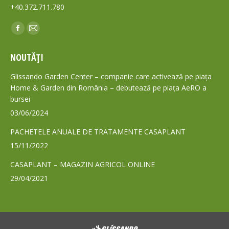
+40.372.711.780
Find us on:
Facebook
Mail
page
page
NOUTĂȚI
opens
opens
in
in
Glissando Garden Center – companie care activează pe piața
new
new
Home & Garden din România – debutează pe piața AeRO a
bursei
window
window
03/06/2024
PACHETELE ANUALE DE TRATAMENTE CASAPLANT
15/11/2022
CASAPLANT – MAGAZIN AGRICOL ONLINE
29/04/2021