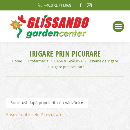
Facebook
Mail
+40.372.711.968
page
page
opens
opens
in
in
new
new
window
window
IRIGARE PRIN PICURARE
You are here:
Home
Fitofarmacie
CASA & GRĂDINA
Sisteme de irigare
Irigare prin picurare
Sortat
Afișez toate cele 7 rezultate
după
evaluarea