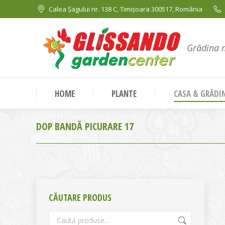
Calea Șagului nr. 138 C, Timișoara 300517, România
Grădina 
HOME
PLANTE
CASA & GRĂDI
DOP BANDĂ PICURARE 17
CĂUTARE PRODUS