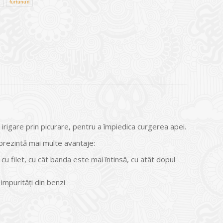
e
furtunuri
 irigare prin picurare, pentru a împiedica curgerea apei.
ă prezintă mai multe avantaje:
u filet, cu cât banda este mai întinsă, cu atât dopul
 impurități din benzi