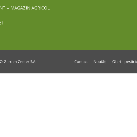
NT – MAGAZIN AGRICOL
21
DO Garden Center S.A.
Contact
Noutăți
Oferte pestic