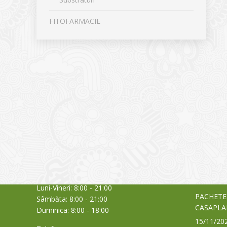
FITOFARMACIE
CONTACT
NOUTĂȚ
Sediul principal
Glissand
care acti
Timișoara, Calea Șagului nr. 138 C
din Româ
Cod Poștal 300517 / România
a bursei
Orar:
03/06/20
Luni-Vineri: 8:00 - 21:00
PACHETE
Sâmbăta: 8:00 - 21:00
CASAPLA
Duminica: 8:00 - 18:00
15/11/20