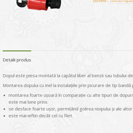
Etichete:
conectori irigar
Detalii produs
Dopul este piesa montată la capătul liber al benzii sau tubului de
Montarea dopului cu inel la instalațiile prin picurare de tip band
montarea foarte ușoară în comparație cu alte tipuri de dopuri c
este mai bine prins
se desface foarte ușor, permițând golirea nisipului și ale altor
este mai ieftin decât cel cu filet