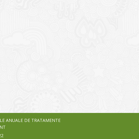
I
o Garden Center – companie
vează pe piața Home & Garden
nia – debutează pe piața AeRO
24
LE ANUALE DE TRATAMENTE
NT
22