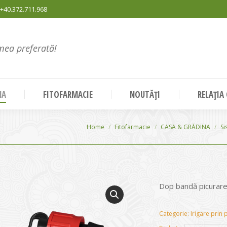
+40.372.711.968
mea preferată!
NA
FITOFARMACIE
NOUTĂȚI
RELAȚIA
You are here:
Home
Fitofarmacie
CASA & GRĂDINA
Si
Dop bandă picurar
Categorie:
Irigare prin 