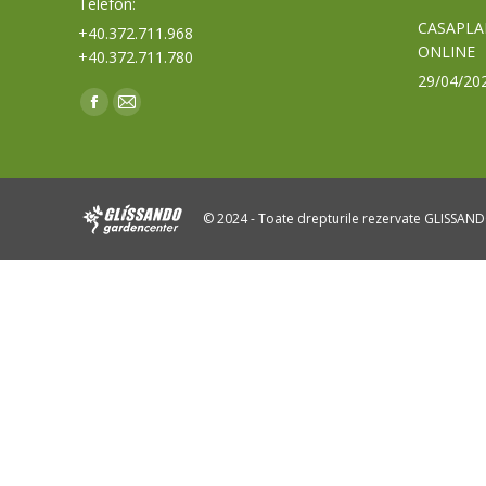
Telefon:
CASAPLA
+40.372.711.968
ONLINE
+40.372.711.780
29/04/20
Find us on:
Facebook
Mail
page
page
opens
opens
in
in
© 2024 - Toate drepturile rezervate GLISSAN
new
new
window
window