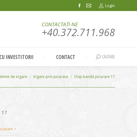
Login
Facebook
Mail
page
page
CONTACTAȚI-NE
opens
opens
+40.372.711.968
in
in
new
new
window
window
 CU INVESTITORII
CONTACT
CĂUTARE
Search:
steme de irigare
Irigare prin picurare
Dop bandă picurare 17
e 17
picurare