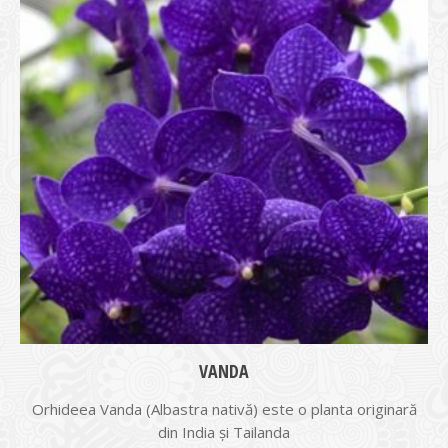
VANDA
Orhideea Vanda (Albastra nativă) este o planta originară
din India și Tailanda