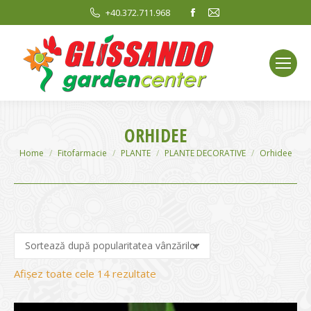
Facebook
Mail
+40.372.711.968
page
page
opens
opens
in
in
new
new
window
window
ORHIDEE
You are here:
Home
Fitofarmacie
PLANTE
PLANTE DECORATIVE
Orhidee
Sortat
Afișez toate cele 14 rezultate
după
evaluarea