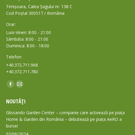
Timișoara, Calea Șagului nr. 138 C
Cod Poștal 300517 / România
Orar:
Luni-Vineri: 8:00 - 21:00
Sâmbăta: 8:00 - 21:00
Duminica: 8:00 - 18:00
Telefon:
+40.372.711.968
+40.372.711.780
Find us on:
Facebook
Mail
page
page
NOUTĂȚI
opens
opens
in
in
Glissando Garden Center – companie care activează pe piața
new
new
Home & Garden din România – debutează pe piața AeRO a
bursei
window
window
03/06/2024