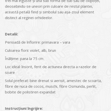
trei mai înguste și una sub formă de tub sau de clopoțel,
deosebindu-se uneori prin culoare de restul plantei,
această petală fiind și simbolul sau așa-zisul element
distinct al reginei orhideelor.
Detalii:
Perioadă de înflorire: primavara – vara
Culoarea florii: violet, alb, brun
Înălțime: pana la 75 cm
Loc ideal: însorit, ferit de actiunea directa a razelor de
soare
Solul preferat: bine drenat si aerisit, amestec de scoarta,
fibre de nuca de cocos, muschi, fibre Osmunda, perlit,
bobite de polistiren expandat
Instrucțiuni îngrijire: