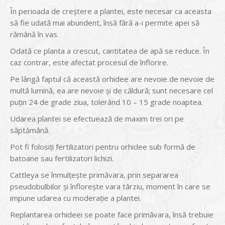
În perioada de creștere a plantei, este necesar ca aceasta
să fie udată mai abundent, însă fără a-i permite apei să
rămână în vas.
Odată ce planta a crescut, cantitatea de apă se reduce. În
caz contrar, este afectat procesul de înflorire.
Pe lângă faptul că această orhidee are nevoie de nevoie de
multă lumină, ea are nevoie și de căldură; sunt necesare cel
puțin 24 de grade ziua, tolerând 10 – 15 grade noaptea.
Udarea plantei se efectuează de maxim trei ori pe
săptămână.
Pot fi folosiți fertilizatori pentru orhidee sub formă de
batoane sau fertilizatori lichizi.
Cattleya se înmulțește primăvara, prin separarea
pseudobulbilor și înflorește vara târziu, moment în care se
impune udarea cu moderație a plantei.
Replantarea orhideei se poate face primăvara, însă trebuie