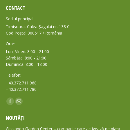
CONTACT
Sediul principal
Timișoara, Calea Șagului nr. 138 C
Cod Poștal 300517 / România
Orar:
Luni-Vineri: 8:00 - 21:00
Sâmbăta: 8:00 - 21:00
Duminica: 8:00 - 18:00
Telefon:
+40.372.711.968
+40.372.711.780
Find us on:
Facebook
Mail
page
page
NOUTĂȚI
opens
opens
in
in
Glissando Garden Center – companie care activează pe piața