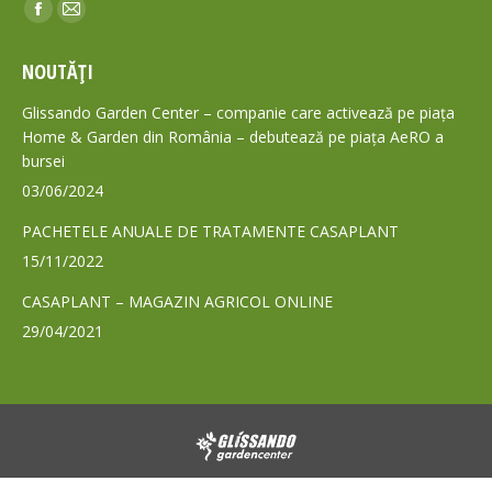
Find us on:
Facebook
Mail
page
page
NOUTĂȚI
opens
opens
in
in
Glissando Garden Center – companie care activează pe piața
new
new
Home & Garden din România – debutează pe piața AeRO a
bursei
window
window
03/06/2024
PACHETELE ANUALE DE TRATAMENTE CASAPLANT
15/11/2022
CASAPLANT – MAGAZIN AGRICOL ONLINE
29/04/2021
© 2024 - Toate drepturile rezervate GLISSANDO Garden Center S.A.