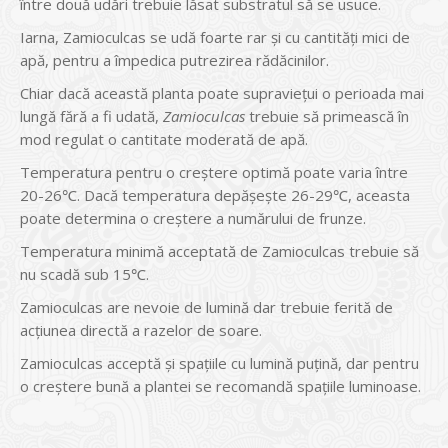
între două udări trebuie lăsat substratul să se usuce.
Iarna, Zamioculcas se udă foarte rar şi cu cantităţi mici de
apă, pentru a împedica putrezirea rădăcinilor.
Chiar dacă această planta poate supravieţui o perioada mai
lungă fără a fi udată,
Zamioculcas
trebuie să primească în
mod regulat o cantitate moderată de apă.
Temperatura pentru o creştere optimă poate varia între
20-26℃. Dacă temperatura depăşeşte 26-29℃, aceasta
poate determina o creştere a numărului de frunze.
Temperatura minimă acceptată de Zamioculcas trebuie să
nu scadă sub 15℃.
Zamioculcas are nevoie de lumină dar trebuie ferită de
acţiunea directă a razelor de soare.
Zamioculcas acceptă şi spaţiile cu lumină puţină, dar pentru
o creştere bună a plantei se recomandă spaţiile luminoase.