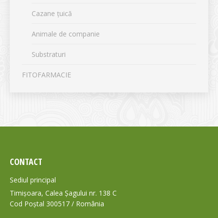
Cazane țuică
Animale de companie
Substraturi
FITOFARMACIE
CONTACT
Sediul principal
Timișoara, Calea Șagului nr. 138 C
Cod Poștal 300517 / România