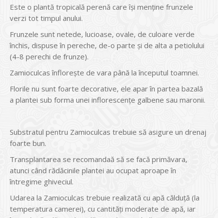
Este o plantă tropicală perenă care îşi menţine frunzele
verzi tot timpul anului.
Frunzele sunt netede, lucioase, ovale, de culoare verde
închis, dispuse în pereche, de-o parte şi de alta a petiolului
(4-8 perechi de frunze).
Zamioculcas înfloreşte de vara până la începutul toamnei.
Florile nu sunt foarte decorative, ele apar în partea bazală
a plantei sub forma unei inflorescenţe galbene sau maronii.
Substratul pentru Zamioculcas trebuie să asigure un drenaj
foarte bun.
Transplantarea se recomandaă să se facă primăvara,
atunci când rădăcinile plantei au ocupat aproape în
întregime ghiveciul.
Udarea la Zamioculcas trebuie realizată cu apă călduţă (la
temperatura camerei), cu cantităţi moderate de apă, iar