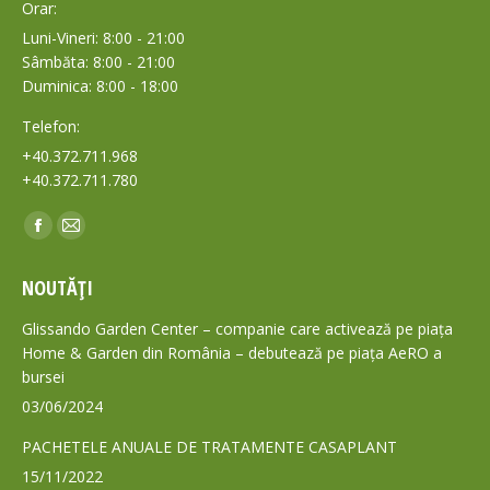
Orar:
Luni-Vineri: 8:00 - 21:00
Sâmbăta: 8:00 - 21:00
Duminica: 8:00 - 18:00
Telefon:
+40.372.711.968
+40.372.711.780
Find us on:
Facebook
Mail
page
page
NOUTĂȚI
opens
opens
in
in
Glissando Garden Center – companie care activează pe piața
new
new
Home & Garden din România – debutează pe piața AeRO a
bursei
window
window
03/06/2024
PACHETELE ANUALE DE TRATAMENTE CASAPLANT
15/11/2022