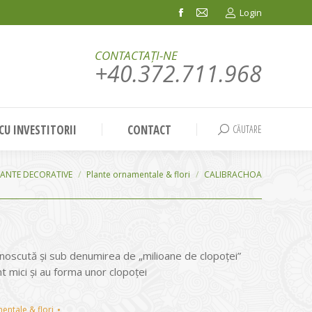
Login
Facebook
Mail
page
page
CONTACTAȚI-NE
opens
opens
+40.372.711.968
in
in
new
new
window
window
 CU INVESTITORII
CONTACT
CĂUTARE
Search:
LANTE DECORATIVE
Plante ornamentale & flori
CALIBRACHOA
noscută şi sub denumirea de „milioane de clopoţei”
t mici şi au forma unor clopoţei
entale & flori