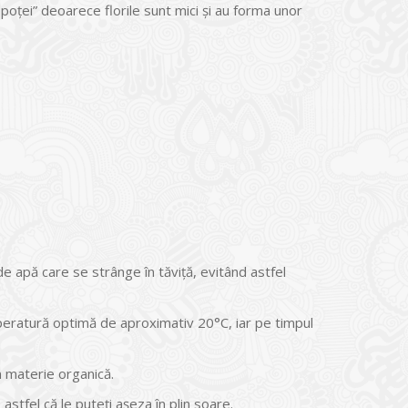
oţei” deoarece florile sunt mici şi au forma unor
de apă care se strânge în tăviță, evitând astfel
eratură optimă de aproximativ 20°C, iar pe timpul
n materie organică.
astfel că le puteți așeza în plin soare.