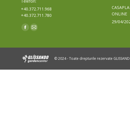
Telefon:
CASAPLA
+40.372.711.968
ONLINE
+40.372.711.780
29/04/20
Find us on:
Facebook
Mail
page
page
opens
opens
in
in
© 2024 - Toate drepturile rezervate GLISSAN
new
new
window
window