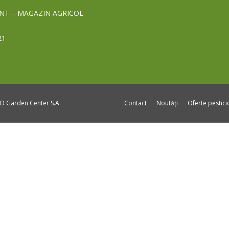
NT – MAGAZIN AGRICOL
21
DO Garden Center S.A.
Contact
Noutăți
Oferte pestic