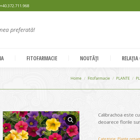
+40.372.711.968
mea preferată!
NA
FITOFARMACIE
NOUTĂȚI
RELAȚIA
You are here:
Home
Fitofarmacie
PLANTE
P
Calibrachoa este cu
deoarece florile sun
Categorie:
Plante ornam