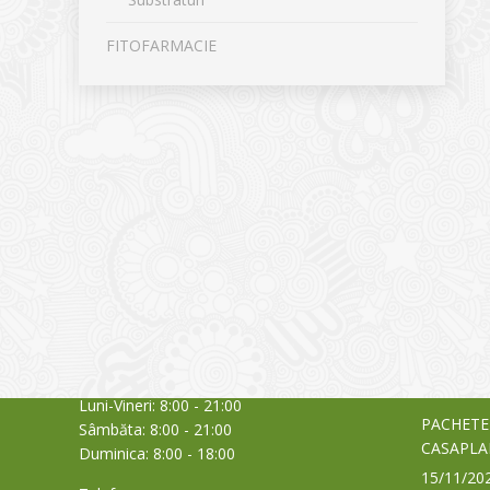
FITOFARMACIE
CONTACT
NOUTĂȚ
Sediul principal
Glissand
care acti
Timișoara, Calea Șagului nr. 138 C
din Româ
Cod Poștal 300517 / România
a bursei
Orar:
03/06/20
Luni-Vineri: 8:00 - 21:00
PACHETE
Sâmbăta: 8:00 - 21:00
CASAPLA
Duminica: 8:00 - 18:00
15/11/20