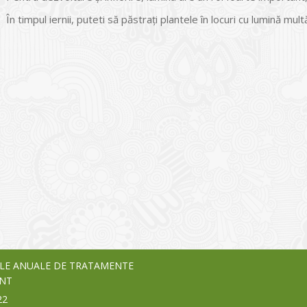
În timpul iernii, puteti să păstrați plantele în locuri cu lumină mul
I
o Garden Center – companie
vează pe piața Home & Garden
nia – debutează pe piața AeRO
24
LE ANUALE DE TRATAMENTE
NT
22