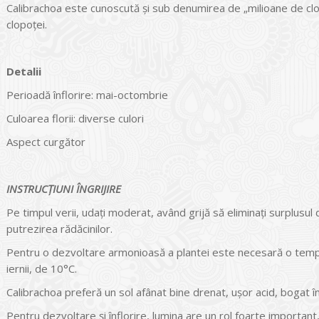
Calibrachoa este cunoscută şi sub denumirea de „milioane de clop
clopoţei.
Detalii
Perioadă înflorire: mai-octombrie
Culoarea florii: diverse culori
Aspect curgător
INSTRUCŢIUNI ÎNGRIJIRE
Pe timpul verii, udați moderat, având grijă să eliminați surplusul 
putrezirea rădăcinilor.
Pentru o dezvoltare armonioasă a plantei este necesară o temp
iernii, de 10°C.
Calibrachoa preferă un sol afânat bine drenat, uşor acid, bogat î
Pentru dezvoltare şi înflorire, lumina are un rol foarte important, 