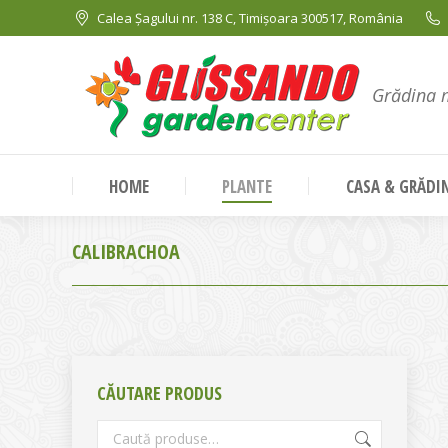
Calea Șagului nr. 138 C, Timișoara 300517, România
Grădina 
HOME
PLANTE
CASA & GRĂDI
CALIBRACHOA
CĂUTARE PRODUS