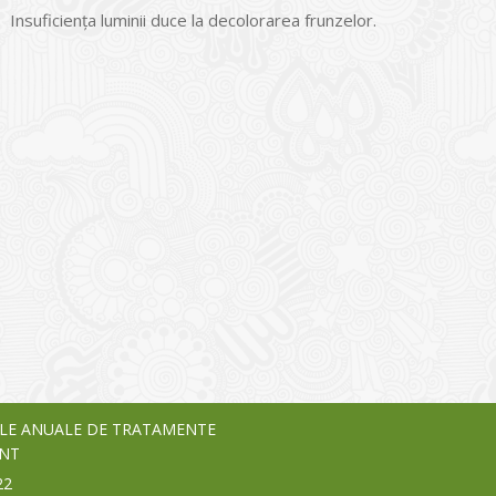
Insuficienţa luminii duce la decolorarea frunzelor.
I
o Garden Center – companie
vează pe piața Home & Garden
nia – debutează pe piața AeRO
24
LE ANUALE DE TRATAMENTE
NT
22