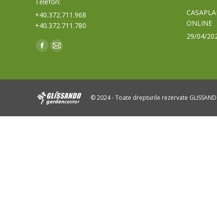
Telefon:
CASAPLA
+40.372.711.968
ONLINE
+40.372.711.780
29/04/20
Find us on:
Facebook
Mail
page
page
opens
opens
in
in
© 2024 - Toate drepturile rezervate GLISSAN
new
new
window
window