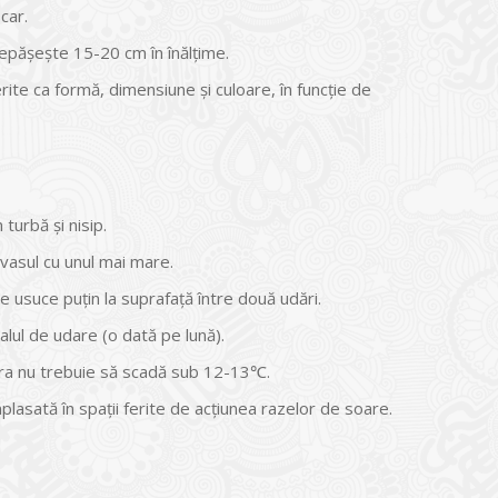
car.
depăşeşte 15-20 cm în înălţime.
rite ca formă, dimensiune şi culoare, în funcţie de
 turbă şi nisip.
 vasul cu unul mai mare.
 usuce puţin la suprafaţă între două udări.
alul de udare (o dată pe lună).
ra nu trebuie să scadă sub 12-13℃.
plasată în spaţii ferite de acţiunea razelor de soare.