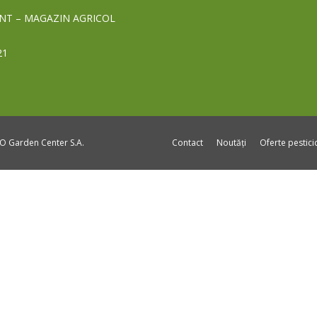
NT – MAGAZIN AGRICOL
21
DO Garden Center S.A.
Contact
Noutăți
Oferte pestic