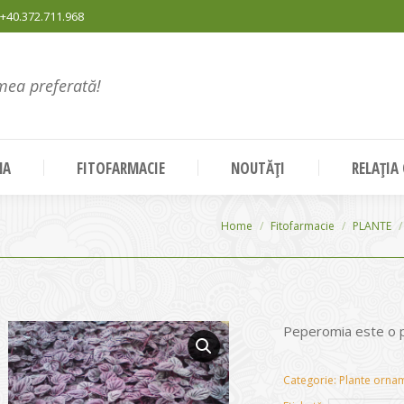
+40.372.711.968
mea preferată!
NA
FITOFARMACIE
NOUTĂȚI
RELAȚIA
You are here:
Home
Fitofarmacie
PLANTE
Peperomia este o p
Categorie:
Plante ornam