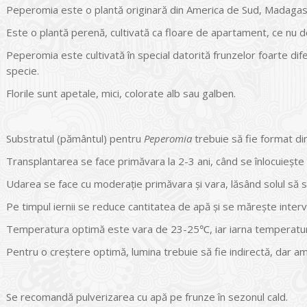
Peperomia este o plantă originară din America de Sud, Madagas
Este o plantă perenă, cultivată ca floare de apartament, ce nu 
Peperomia este cultivată în special datorită frunzelor foarte dife
specie.
Florile sunt apetale, mici, colorate alb sau galben.
Substratul (pământul) pentru
Peperomia
trebuie să fie format din
Transplantarea se face primăvara la 2-3 ani, când se înlocuieşte
Udarea se face cu moderaţie primăvara şi vara, lăsând solul să se
Pe timpul iernii se reduce cantitatea de apă şi se măreşte interv
Temperatura optimă este vara de 23-25℃, iar iarna temperatu
Pentru o creştere optimă, lumina trebuie să fie indirectă, dar am
Se recomandă pulverizarea cu apă pe frunze în sezonul cald.