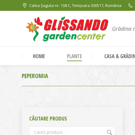
Calea Șagului nr. 138 C, Timișoara 300517, România
Grădina 
HOME
PLANTE
CASA & GRĂDI
PEPEROMIA
CĂUTARE PRODUS