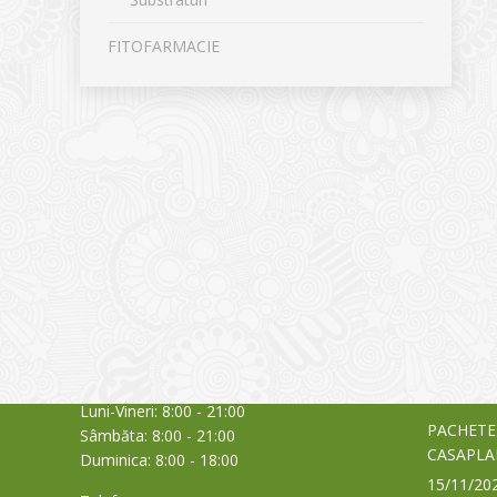
FITOFARMACIE
CONTACT
NOUTĂȚ
Sediul principal
Glissand
care acti
Timișoara, Calea Șagului nr. 138 C
din Româ
Cod Poștal 300517 / România
a bursei
Orar:
03/06/20
Luni-Vineri: 8:00 - 21:00
PACHETE
Sâmbăta: 8:00 - 21:00
CASAPLA
Duminica: 8:00 - 18:00
15/11/20