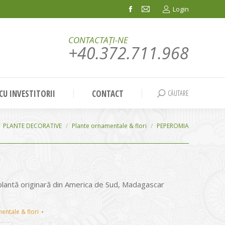
Login
Facebook
Mail
page
page
CONTACTAȚI-NE
opens
opens
+40.372.711.968
in
in
new
new
window
window
 CU INVESTITORII
CONTACT
CĂUTARE
Search:
PLANTE DECORATIVE
Plante ornamentale & flori
PEPEROMIA
lantă originară din America de Sud, Madagascar
entale & flori