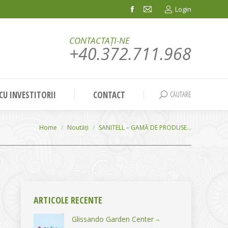
Login
Facebook
Mail
page
page
CONTACTAȚI-NE
opens
opens
+40.372.711.968
in
in
new
new
window
window
 CU INVESTITORII
CONTACT
CĂUTARE
Search:
You are here:
Home
Noutăți
SANITELL – GAMĂ DE PRODUSE…
ARTICOLE RECENTE
Glissando Garden Center –