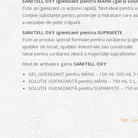
SANITELL OXY igienizant pentru MÂINI (gel și solu
Este un igienizant cu acțiune rapidă, fiind ideal pentru u
Conține substanțe pentru protecție și hidratare care asigu
a senzației de piele crăpată.
SANITELL OXY igienizant pentru SUPRAFEȚE
Este un produs special formulat pentru curățarea și igie
spațiilor de locuit, spațiilor industriale sau comerciale.
Ideal pentru curățarea zilnică a majorității suprafețelo
Mod de ambalare gama
SANITELL OXY
:
GEL IGIENIZANT pentru MÂINI – 100 ml, 500 ml, 5 L
SOLUȚIE IGIENIZANTĂ pentru MÂINI – 750 ml, 5 L,
SOLUȚIE IGIENIZANTĂ pentru SUPRAFEȚE – 750 ml,
Tags:
igi