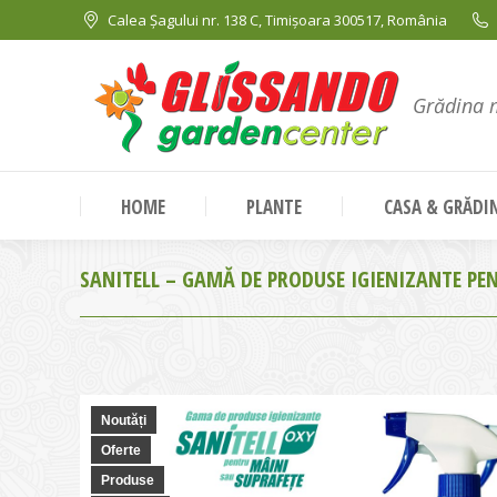
Calea Șagului nr. 138 C, Timișoara 300517, România
Grădina 
HOME
PLANTE
CASA & GRĂDI
SANITELL – GAMĂ DE PRODUSE IGIENIZANTE PEN
Noutăți
Oferte
Produse