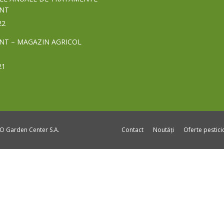
NT
22
NT – MAGAZIN AGRICOL
21
DO Garden Center S.A.
Contact
Noutăți
Oferte pestic