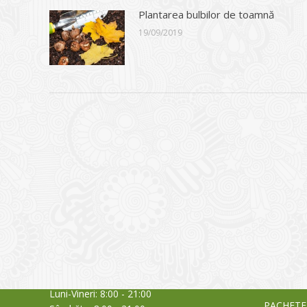
Plantarea bulbilor de toamnă
19/09/2019
CONTACT
NOUTĂȚ
Sediul principal
Glissand
care acti
Timișoara, Calea Șagului nr. 138 C
din Româ
Cod Poștal 300517 / România
a bursei
Orar:
03/06/20
Luni-Vineri: 8:00 - 21:00
PACHETE