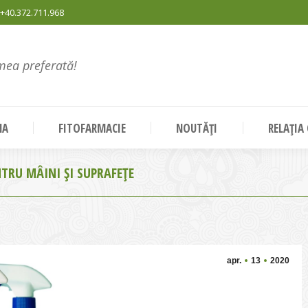
+40.372.711.968
mea preferată!
NA
FITOFARMACIE
NOUTĂȚI
RELAȚIA
TRU MÂINI ȘI SUPRAFEȚE
apr.
13
2020