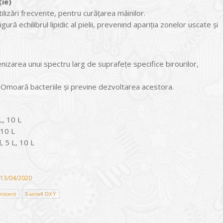
ție)
tilizări frecvente, pentru curățarea mâinilor.
ră echilibrul lipidic al pielii, prevenind apariția zonelor uscate și
nizarea unui spectru larg de suprafețe specifice birourilor,
r. Omoară bacteriile și previne dezvoltarea acestora.
, 10 L
 10 L
 5 L, 10 L
13/04/2020
enizanți
Sanitell OXY