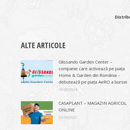
Distrib
ALTE ARTICOLE
Glissando Garden Center –
companie care activează pe piața
Home & Garden din România –
debutează pe piața AeRO a bursei
03/06/2024
CASAPLANT – MAGAZIN AGRICOL
ONLINE
29/04/2021