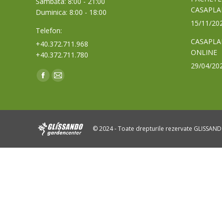
Sâmbăta: 8:00 - 21:00
CASAPLA
Duminica: 8:00 - 18:00
15/11/20
Telefon:
CASAPLA
+40.372.711.968
ONLINE
+40.372.711.780
29/04/20
Find us on:
Facebook
Mail
page
page
opens
opens
in
in
© 2024 - Toate drepturile rezervate GLISSAN
new
new
window
window