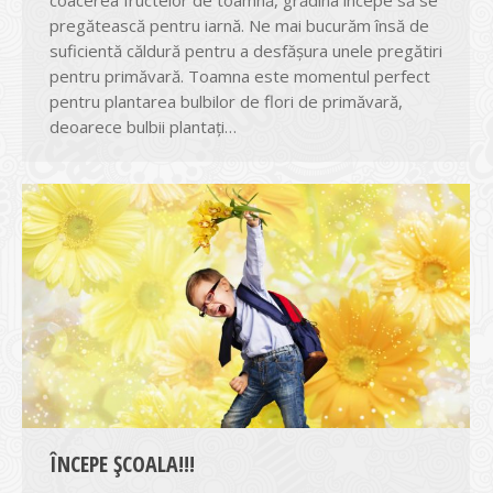
coacerea fructelor de toamnă, grădina începe să se
pregătească pentru iarnă. Ne mai bucurăm însă de
suficientă căldură pentru a desfășura unele pregătiri
pentru primăvară. Toamna este momentul perfect
pentru plantarea bulbilor de flori de primăvară,
deoarece bulbii plantați…
ÎNCEPE ȘCOALA!!!