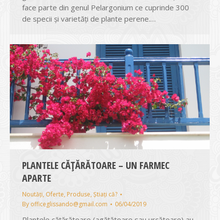
face parte din genul Pelargonium ce cuprinde 300
de specii și varietăți de plante perene.…
PLANTELE CĂȚĂRĂTOARE – UN FARMEC
APARTE
Noutăți
,
Oferte
,
Produse
,
Știați că?
By
officeglissando@gmail.com
06/04/2019
Plantele cățărătoare (agățătoare sau urcătoare) au