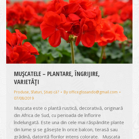
MUȘCATELE – PLANTARE, ÎNGRIJIRE,
VARIETĂȚI
Produse
,
Sfaturi
,
Știați că?
By
officeglissando@gmail.com
07/08/2019
Mușcata este o plantă rustică, decorativă, originară
din Africa de Sud, cu perioada de înflorire
îndelungată. Este una din cele mai răspândite plante
din lume și se găsește în orice balcon, terasă sau
grădină, datorită florilor intens colorate. Mușcata