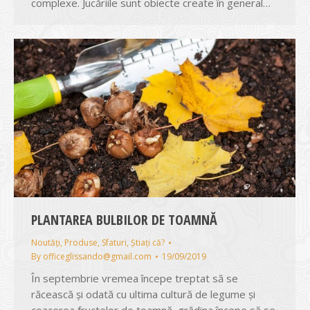
complexe. Jucăriile sunt obiecte create în general…
PLANTAREA BULBILOR DE TOAMNĂ
Noutăți
,
Produse
,
Sfaturi
,
Știați că?
By
officeglissando@gmail.com
19/09/2019
În septembrie vremea începe treptat să se
răcească și odată cu ultima cultură de legume și