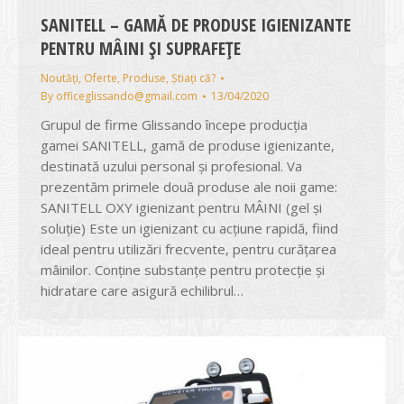
SANITELL – GAMĂ DE PRODUSE IGIENIZANTE
PENTRU MÂINI ȘI SUPRAFEȚE
Noutăți
,
Oferte
,
Produse
,
Știați că?
By
officeglissando@gmail.com
13/04/2020
Grupul de firme Glissando începe producția
gamei SANITELL, gamă de produse igienizante,
destinată uzului personal și profesional. Va
prezentăm primele două produse ale noii game:
SANITELL OXY igienizant pentru MÂINI (gel și
soluție) Este un igienizant cu acțiune rapidă, fiind
ideal pentru utilizări frecvente, pentru curățarea
mâinilor. Conține substanțe pentru protecție și
hidratare care asigură echilibrul…