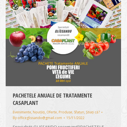
PACHETELE ANUALE DE TRATAMENTE
CASAPLANT
Evenimente
,
Noutăți
,
Oferte
,
Produse
,
Sfaturi
,
Știați că?
By
officeglissando@gmail.com
15/11/2022
Specialiștii GLISSANDO recomandăPACHETELE