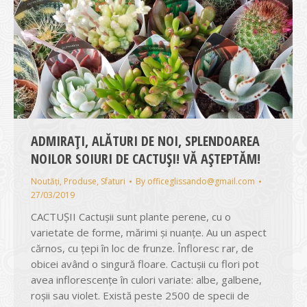
ADMIRAȚI, ALĂTURI DE NOI, SPLENDOAREA
NOILOR SOIURI DE CACTUȘI! VĂ AȘTEPTĂM!
Noutăți
,
Produse
,
Sfaturi
By
officeglissando@gmail.com
27/03/2019
CACTUŞII Cactuşii sunt plante perene, cu o
varietate de forme, mărimi şi nuanţe. Au un aspect
cărnos, cu ţepi în loc de frunze. Înfloresc rar, de
obicei având o singură floare. Cactuşii cu flori pot
avea inflorescenţe în culori variate: albe, galbene,
roşii sau violet. Există peste 2500 de specii de