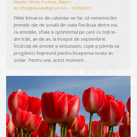
Noutăți
,
Oferte
,
Produse
,
Sfaturi
By
officeglissando@gmail.com
02/09/2019
Filele întoarse din calendar ne fac să rememorăm
primele zile de şcoală din viaţa fiecăruia dintre noi,
cu emoţiile, sfiala şi optimismul pe care cu toţii le-
am trăit, an de an, la început de septembrie.
Încărcaţi de emoţie şi entuziasm, copiii şi părinţii se
pregătesc împreună pentru începerea noului an
școlar. Pentru unii, acest moment…