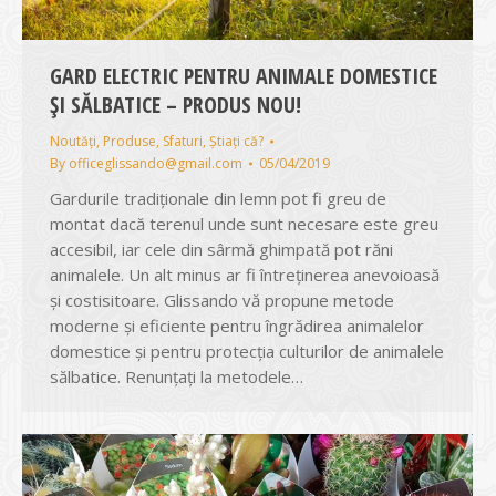
GARD ELECTRIC PENTRU ANIMALE DOMESTICE
ȘI SĂLBATICE – PRODUS NOU!
Noutăți
,
Produse
,
Sfaturi
,
Știați că?
By
officeglissando@gmail.com
05/04/2019
Gardurile tradiționale din lemn pot fi greu de
montat dacă terenul unde sunt necesare este greu
accesibil, iar cele din sârmă ghimpată pot răni
animalele. Un alt minus ar fi întreținerea anevoioasă
și costisitoare. Glissando vă propune metode
moderne și eficiente pentru îngrădirea animalelor
domestice și pentru protecția culturilor de animalele
sălbatice. Renunțați la metodele…