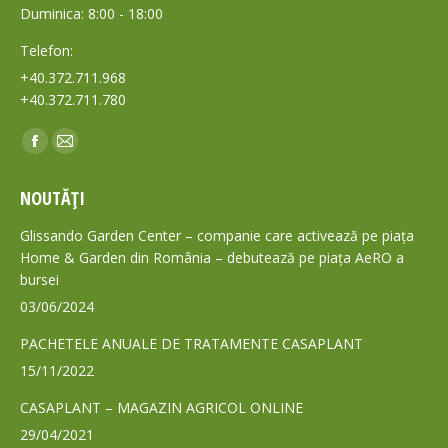
Duminica: 8:00 - 18:00
Telefon:
+40.372.711.968
+40.372.711.780
Find us on:
Facebook
Mail
page
page
NOUTĂȚI
opens
opens
in
in
Glissando Garden Center – companie care activează pe piața
new
new
Home & Garden din România – debutează pe piața AeRO a
bursei
window
window
03/06/2024
PACHETELE ANUALE DE TRATAMENTE CASAPLANT
15/11/2022
CASAPLANT – MAGAZIN AGRICOL ONLINE
29/04/2021