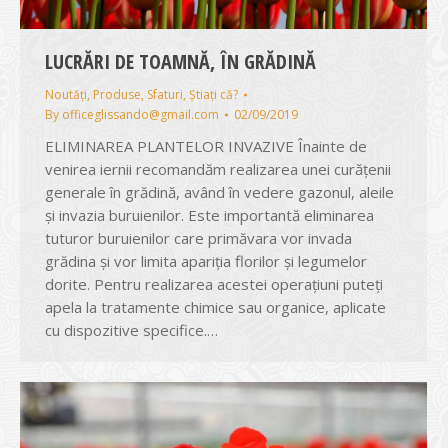
LUCRĂRI DE TOAMNĂ, ÎN GRĂDINĂ
Noutăți
,
Produse
,
Sfaturi
,
Știați că?
By
officeglissando@gmail.com
02/09/2019
ELIMINAREA PLANTELOR INVAZIVE Înainte de
venirea iernii recomandăm realizarea unei curățenii
generale în grădină, având în vedere gazonul, aleile
și invazia buruienilor. Este importantă eliminarea
tuturor buruienilor care primăvara vor invada
grădina și vor limita apariția florilor și legumelor
dorite. Pentru realizarea acestei operațiuni puteți
apela la tratamente chimice sau organice, aplicate
cu dispozitive specifice.…