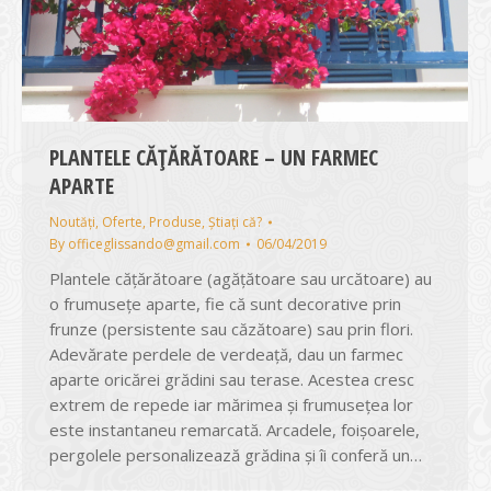
PLANTELE CĂȚĂRĂTOARE – UN FARMEC
APARTE
Noutăți
,
Oferte
,
Produse
,
Știați că?
By
officeglissando@gmail.com
06/04/2019
Plantele cățărătoare (agățătoare sau urcătoare) au
o frumusețe aparte, fie că sunt decorative prin
frunze (persistente sau căzătoare) sau prin flori.
Adevărate perdele de verdeaţă, dau un farmec
aparte oricărei grădini sau terase. Acestea cresc
extrem de repede iar mărimea şi frumuseţea lor
este instantaneu remarcată. Arcadele, foişoarele,
pergolele personalizează grădina şi îi conferă un…