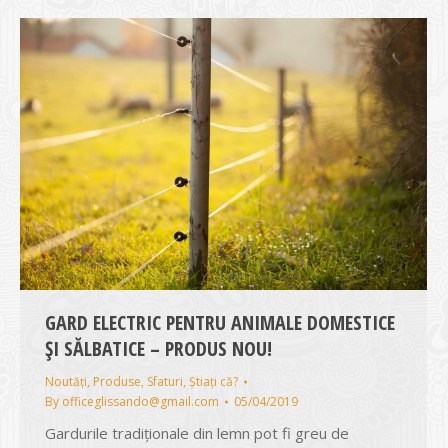
GARD ELECTRIC PENTRU ANIMALE DOMESTICE
ȘI SĂLBATICE – PRODUS NOU!
Noutăți
,
Produse
,
Sfaturi
,
Știați că?
By
officeglissando@gmail.com
05/04/2019
Gardurile tradiționale din lemn pot fi greu de