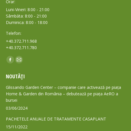
Orar:
Luni-Vineri: 8:00 - 21:00
Sâmbăta: 8:00 - 21:00
Duminica: 8:00 - 18:00
Telefon:
+40.372.711.968
+40.372.711.780
Find us on:
Facebook
Mail
page
page
NOUTĂȚI
opens
opens
in
in
Glissando Garden Center – companie care activează pe piața
new
new
Home & Garden din România – debutează pe piața AeRO a
bursei
window
window
03/06/2024
PACHETELE ANUALE DE TRATAMENTE CASAPLANT
15/11/2022