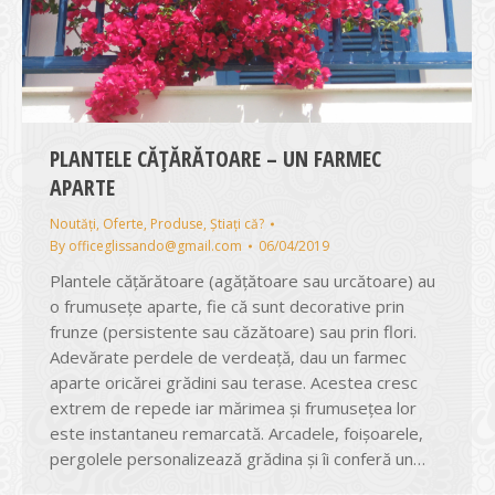
PLANTELE CĂȚĂRĂTOARE – UN FARMEC
APARTE
Noutăți
,
Oferte
,
Produse
,
Știați că?
By
officeglissando@gmail.com
06/04/2019
Plantele cățărătoare (agățătoare sau urcătoare) au
o frumusețe aparte, fie că sunt decorative prin
frunze (persistente sau căzătoare) sau prin flori.
Adevărate perdele de verdeaţă, dau un farmec
aparte oricărei grădini sau terase. Acestea cresc
extrem de repede iar mărimea şi frumuseţea lor
este instantaneu remarcată. Arcadele, foişoarele,
pergolele personalizează grădina şi îi conferă un…