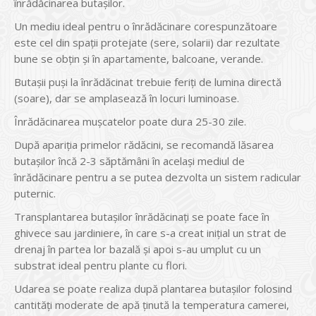
înrădăcinarea butașilor.
Un mediu ideal pentru o înrădăcinare corespunzătoare
este cel din spații protejate (sere, solarii) dar rezultate
bune se obțin și în apartamente, balcoane, verande.
Butașii puși la înrădăcinat trebuie feriți de lumina directă
(soare), dar se amplasează în locuri luminoase.
Înrădăcinarea mușcatelor poate dura 25-30 zile.
După apariția primelor rădăcini, se recomandă lăsarea
butașilor încă 2-3 săptămâni în același mediul de
înrădăcinare pentru a se putea dezvolta un sistem radicular
puternic.
Transplantarea butașilor înrădăcinați se poate face în
ghivece sau jardiniere, în care s-a creat inițial un strat de
drenaj în partea lor bazală și apoi s-au umplut cu un
substrat ideal pentru plante cu flori.
Udarea se poate realiza după plantarea butașilor folosind
cantități moderate de apă ținută la temperatura camerei,