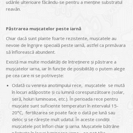
udările ulterioare făcându-se pentru a menține substratul
reavăn.
Păstrarea mușcatelor peste iarnă
Chiar dacă sunt plante foarte rezistente, muşcatele au
nevoie de îngrijire specială peste iarnă, astfel ca primăvara
să înflorească abundent.
Există mai multe modalități de întreținere și păstrare a
mușcatelor iarna, iar în funcție de posibilități o putem alege
pe cea care ni se potrivește:
Odată cu venirea anotimpului rece, mușcatele se mută
în locuri adăpostite și cu lumină corespunzătoare (solar,
seră, holuri luminoase, etc.). În perioada rece pentru
mușcate sunt suficiente temperaturi în intervalul 15-
20°C, fertilizarea se poate face o dată pe lună sau
deloc și se rărește mult udatul. În aceste condiții
mușcatele pot înflori chiar și iarna. Mușcatele bătrâne
păstrate în locuri luminoase iarna – se pot tăia