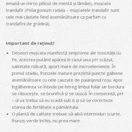
emană un miros plăcut de mentă și lămâie), mușcata
trandafir (Pelargonium radula – mușcatele trandafir sunt
cele mai căutate fiind asemănătoare ca parfum cu
trandafirii de grădină).
Important de reținut!
Deseori mușcata manifestă simptome ale toxicității cu
Fe, acestea putând apărea în cazul unui pH scăzut,
salinitate ridicată, aport mare de microelemente. În
primul stadiu, frunzele mature prezintă puncte galbene
asemănătoare cu cele cauzate de paianjenul roșu. Apoi
îngălbenirea se întinde pe întreg limbul foliar iar bordura
se răsucește, se brunifică și se usucă. În consecință, pH
– ul va trebui să nu scadă sub 6 și să se corecteze
starea de fertilitate a pământului.
O plantă de calitate trebuie să aibă internoduri scurte,
frunziș verde închis, nu prea mare.