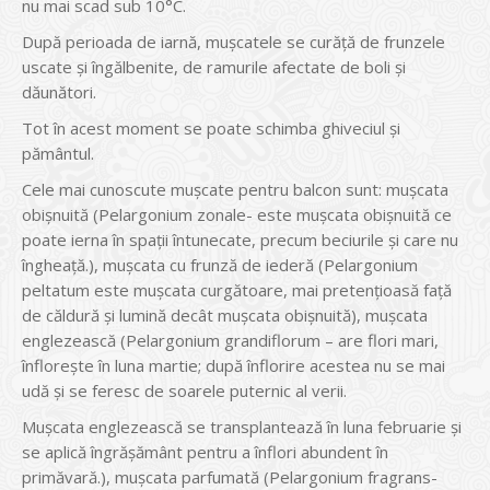
nu mai scad sub 10°C.
După perioada de iarnă, mușcatele se curăță de frunzele
uscate și îngălbenite, de ramurile afectate de boli și
dăunători.
Tot în acest moment se poate schimba ghiveciul și
pământul.
Cele mai cunoscute mușcate pentru balcon sunt: mușcata
obișnuită (Pelargonium zonale- este mușcata obișnuită ce
poate ierna în spații întunecate, precum beciurile și care nu
îngheață.), mușcata cu frunză de iederă (Pelargonium
peltatum este mușcata curgătoare, mai pretențioasă față
de căldură și lumină decât mușcata obișnuită), mușcata
englezească (Pelargonium grandiflorum – are flori mari,
înflorește în luna martie; după înflorire acestea nu se mai
udă și se feresc de soarele puternic al verii.
Mușcata englezească se transplantează în luna februarie și
se aplică îngrășământ pentru a înflori abundent în
primăvară.), mușcata parfumată (Pelargonium fragrans-