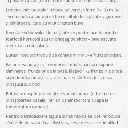
în pahare cu apă (sau diferite substraturi de înrădăcinat).
Dimensiunile butașilor trebuie să varieze între 7-10 cm. Se
recomandă ca butașii să fie recoltați de la plante viguroase
și sănătoase, care au avut creșteri bune.
Recoltarea butașilor de mușcate se poate face folosind o
foarfecă horticolă sau un briceag de altoit – bine ascuțite,
pentru a nu răni planta.
Butașii recoltați trebuie să conțină minim 3-4 frunze(noduri).
Fasonarea butașului în vederea înrădăcinării presupune
eliminarea frunzelor de la bază, lăsând 1-2 frunze în partea
superioară a butașului și efectuarea tăieturii de la baza
butașului sub nod.
Butașii proaspăt prelevați se vor introduce (o treime din
butaș/partea bazală) într-un pahar (borcan) cu apă la
temperatura camerei.
Pentru o înrădăcinare sigură si mai rapidă se pot introduce
rămurele de salcie în același vas, seva de salcie stimulând