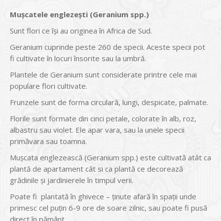
Mușcatele englezești (Geranium spp.)
Sunt flori ce își au originea în Africa de Sud.
Geranium cuprinde peste 260 de specii. Aceste specii pot
fi cultivate în locuri însorite sau la umbră.
Plantele de Geranium sunt considerate printre cele mai
populare flori cultivate.
Frunzele sunt de forma circulară, lungi, despicate, palmate.
Florile sunt formate din cinci petale, colorate în alb, roz,
albastru sau violet. Ele apar vara, sau la unele specii
primăvara sau toamna.
Mușcata englezească (Geranium spp.) este cultivată atât ca
plantă de apartament cât si ca plantă ce decorează
grădinile și jardinierele în timpul verii.
Poate fi plantată în ghivece – ținute afară în spații unde
primesc cel puțin 6-9 ore de soare zilnic, sau poate fi pusă
direct în pământ.