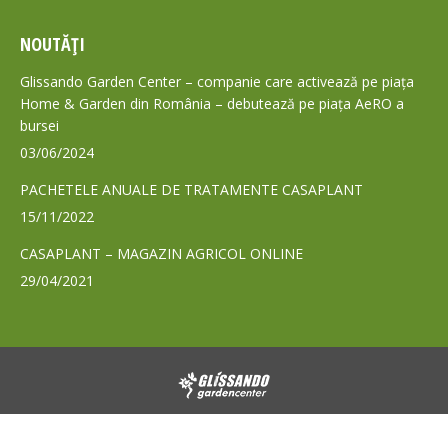
page
page
NOUTĂȚI
opens
opens
in
in
Glissando Garden Center – companie care activează pe piața
new
new
Home & Garden din România – debutează pe piața AeRO a
bursei
window
window
03/06/2024
PACHETELE ANUALE DE TRATAMENTE CASAPLANT
15/11/2022
CASAPLANT – MAGAZIN AGRICOL ONLINE
29/04/2021
© 2024 - Toate drepturile rezervate GLISSANDO Garden Center S.A.
Footer GLS