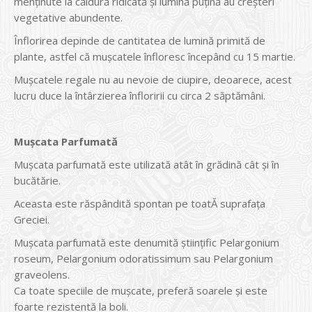
menținute la căldură ridicată și lumină puțină au creșteri
vegetative abundente.
Înflorirea depinde de cantitatea de lumină primită de
plante, astfel că mușcatele înfloresc începând cu 15 martie.
Mușcatele regale nu au nevoie de ciupire, deoarece, acest
lucru duce la întârzierea înfloririi cu circa 2 săptămâni.
Mușcata Parfumată
Mușcata parfumată este utilizată atât în grădină cât și în
bucătărie.
Aceasta este răspândită spontan pe toatĂ suprafața
Greciei.
Mușcata parfumată este denumită științific Pelargonium
roseum, Pelargonium odoratissimum sau Pelargonium
graveolens.
Ca toate speciile de mușcate, preferă soarele și este
foarte rezistentă la boli.