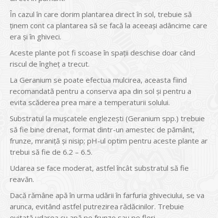
În cazul în care dorim plantarea direct în sol, trebuie să
ținem cont ca plantarea să se facă la aceeași adâncime care
era și în ghiveci.
Aceste plante pot fi scoase în spații deschise doar când
riscul de îngheț a trecut.
La Geranium se poate efectua mulcirea, aceasta fiind
recomandată pentru a conserva apa din sol și pentru a
evita scăderea prea mare a temperaturii solului.
Substratul la mușcatele englezești (Geranium spp.) trebuie
să fie bine drenat, format dintr-un amestec de pământ,
frunze, mraniță și nisip; pH-ul optim pentru aceste plante ar
trebui să fie de 6.2 – 6.5.
Udarea se face moderat, astfel încât substratul să fie
reavăn.
Dacă rămâne apă în urma udării în farfuria ghiveciului, se va
arunca, evitând astfel putrezirea rădăcinilor. Trebuie
evitată udarea cu apă pe frunze sau pe flori.