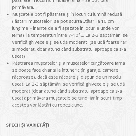
primăvara.
Mușcatele pot fi păstrate și în locuri cu lumină redusă
(lăstarii mușcatelor se pot scurta „tăia” la 10 cm
lungime – înainte de a fi așezate în locurile unde vor
ierna) la temperaturi între 7-10°C. La 2-3 săptămâni se
verifică ghivecele și se udă moderat (se udă foarte rar
și moderat, doar atunci când substratul aproape ca s-a
uscat)
Păstrarea mușcatelor și a mușcatelor curgătoare iarna
se poate face chiar și la întuneric (în garaje, camere
răcoroase), dacă este răcoare și dispun de un mediu
uscat. La 2-3 săptămâni se verifică ghivecele și se udă
moderat (doar atunci când substratul aproape ca s-a
uscat); primăvara mușcatele se tund, iar în scurt timp
acestea vor lăstări cu repeziciune.
SPECII ȘI VARIETĂȚI