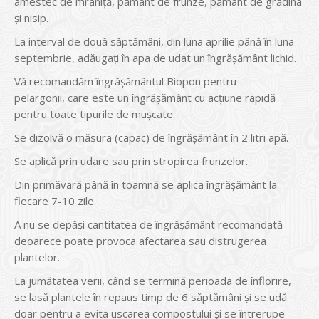
amestec de mraniță, pământ de frunze, pământ de grădina
și nisip.
La interval de două săptămâni, din luna aprilie până în luna
septembrie, adăugați în apa de udat un îngrășământ lichid.
Vă recomandăm îngrășământul Biopon pentru
pelargonii, care este un îngrășământ cu acțiune rapidă
pentru toate tipurile de mușcate.
Se dizolvă o măsura (capac) de îngrășământ în 2 litri apă.
Se aplică prin udare sau prin stropirea frunzelor.
Din primăvară până în toamnă se aplica îngrășământ la
fiecare 7-10 zile.
A nu se depăși cantitatea de îngrășământ recomandată
deoarece poate provoca afectarea sau distrugerea
plantelor.
La jumătatea verii, când se termină perioada de înflorire,
se lasă plantele în repaus timp de 6 săptămâni și se udă
doar pentru a evita uscarea compostului și se întrerupe