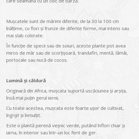
care seamănă cu un cioc de barză.
Mușcatele sunt de mărimi diferite, de la 30 la 100 cm
înălțime, cu flori și frunze de diferite forme, mai intens sau
mai slab colorate.
În funcție de specii sau de soiuri, aceste plante pot avea
miros de măr sau de scorțișoară, trandafiri, mentă, lămâi,
portocale sau nucă de cocos.
Lumină și căldură
Originară din Africa, mușcata suportă uscăciunea și arșița,
însă mai puțin gerul iernii.
Cu toate acestea, mușcata este foarte ușor de cultivat,
îngrijit și înmulțit.
Este o plantă perenă veșnic verde, putând înflori chiar și
iarna, în interior sau într-un loc ferit de ger.