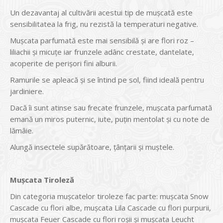
Un dezavantaj al cultivării acestui tip de mușcată este
sensibilitatea la frig, nu rezistă la temperaturi negative.
Mușcata parfumată este mai sensibilă și are flori roz –
liliachii și micuțe iar frunzele adânc crestate, dantelate,
acoperite de perișori fini alburii.
Ramurile se apleacă și se întind pe sol, fiind ideală pentru
jardiniere.
Dacă îi sunt atinse sau frecate frunzele, mușcata parfumată
emană un miros puternic, iute, puțin mentolat și cu note de
lămâie.
Alungă insectele supărătoare, țânțarii și muștele.
Mușcata Tiroleză
Din categoria mușcatelor tiroleze fac parte: mușcata Snow
Cascade cu flori albe, mușcata Lila Cascade cu flori purpurii,
mușcata Feuer Cascade cu flori roșii și mușcata Leucht