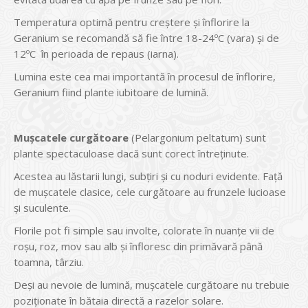
Temperatura optimă pentru creștere și înflorire la
Geranium se recomandă să fie între 18-24ºC (vara) și de
12ºC în perioada de repaus (iarna).
Lumina este cea mai importantă în procesul de înflorire,
Geranium fiind plante iubitoare de lumină.
Mușcatele curgătoare
(Pelargonium peltatum) sunt
plante spectaculoase dacă sunt corect întreținute.
Acestea au lăstarii lungi, subțiri și cu noduri evidente. Față
de mușcatele clasice, cele curgătoare au frunzele lucioase
și suculente.
Florile pot fi simple sau involte, colorate în nuanțe vii de
roșu, roz, mov sau alb și înfloresc din primăvară până
toamna, târziu.
Deși au nevoie de lumină, mușcatele curgătoare nu trebuie
poziționate în bătaia directă a razelor solare.