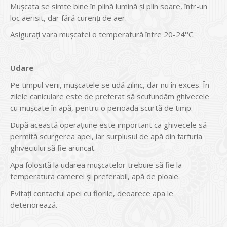
Mușcata se simte bine în plină lumină și plin soare, într-un
loc aerisit, dar fără curenți de aer.
Asigurați vara mușcatei o temperatură între 20-24°C.
Udare
Pe timpul verii, mușcatele se udă zilnic, dar nu în exces. În
zilele caniculare este de preferat să scufundăm ghivecele
cu mușcate în apă, pentru o perioada scurtă de timp.
După această operațiune este important ca ghivecele să
permită scurgerea apei, iar surplusul de apă din farfuria
ghiveciului să fie aruncat.
Apa folosită la udarea mușcatelor trebuie să fie la
temperatura camerei și preferabil, apă de ploaie.
Evitați contactul apei cu florile, deoarece apa le
deteriorează.