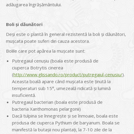
adăugarea îngrășământului.
Boli și dăunători
Deși este o plantă în general rezistentă la boli și dăunători,
mușcata poate suferi din cauza acestora.
Bolile care pot apărea la mușcate sunt:
Putregaiul cenușiu (boala este produsă de
ciuperca Botrytis cinerea
(
http://www.glissando.ro/product/putregaiul-cenusiu/
).
Aceasta boală apare când mușcata este ținută la
temperaturi sub 15°, umezeală ridicată și lumină
insuficientă.
Putregaiul bacterian (boala este produsă de
bacteria Xanthomonas pelargonii)
Dacă tulpina se înnegrește și se înmoaie, boala este
produsa de ciuperca Pythium de baryanum. Boala se
manifestă la butașii nou plantați, la 7-10 zile de la