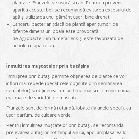
plantare. Frunzele se usucă și cad. Pentru a preveni
apariția acestei boli se recomandă evitarea excesului de
apă și utilizarea unui pământ ușor, bine drenat.
Cancerul bacterian (dacă pe plantă apar tumori de
diferite dimensiuni boala este provocată
de Agrobacterium tumefaciens și este favorizată de
udările cu apă rece).
Înmulțirea mușcatelor prin butășire
Înmulțirea prin butași permite obținerea de plante ce vor
înflori mai repede (decât cele obținute prin semănarea
semințelor) și obținerea într-un timp mai scurt a unui număr
mai mare de varietăți de mușcate.
Frunzele sunt de formă rotundă, lobate (la unele specii), cu
ușor parfum, de culoare verde.
Pentru înmulțirea mușcatelor prin butași, se recomandă
prelevarea butașilor tot timpul anului, apoi amplasarea lor