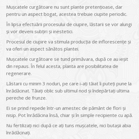
Mușcatele curgătoare nu sunt plante pretențioase, dar
pentru un aspect bogat, acestea trebuie ciupite periodic.
În lipsa efectuării procesului de ciupire, lăstarii se vor alungi
și vor deveni subțiri și inestetici.
Procesul de ciupire va stimula producția de inflorescențe și
va oferi un aspect sănătos plantei.
Mușcatele curgătoare se tund primăvara, după ce au ieșit
din repaus. În felul acesta, planta are posibilitatea de
regenerare.
Lăstarii cu minim 3 noduri, pe care i-ați tăiat îi puteți pune la
înrădăcinat. Tăiați oblic sub ultimul nod și îndepărtați ultima
pereche de frunze.
Ei se prind repede într-un amestec de pământ de flori și
nisip. Pot înrădăcina însă, chiar și în simple recipiente cu apă.
Nu fertilizați nici după ce ați tuns mușcatele, nici butașii abia
înrădăcinați.