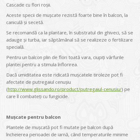
Cascade cu flori roșii.
Aceste specii de mușcate rezistă foarte bine în balcon, la
caniculă și secetă.
Se recomandă ca la plantare, în substratul din ghiveci, să se
adauge și turba, iar săptămânal să se realizeze o fertilizare
specială.
Pentru un balcon plin de flori toată vara, ciupiți vârfurile
plantei pentru a stimula înflorirea.
Dacă umiditatea este ridicată mușcatele tiroleze pot fi
afectate de putregaiul cenușiu
(
http://www.glissando.ro/product/putregaiul-cenusiu/
) pe
care îl combateți cu fungicide.
Mușcate pentru balcon
Plantele de mușcată pot fi mutate pe balcon după
încheierea perioadei de iarnă, când temperaturile minime