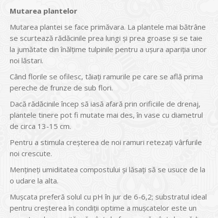
Mutarea plantelor
Mutarea plantei se face primăvara. La plantele mai bătrâne
se scurtează rădăcinile prea lungi și prea groase și se taie
la jumătate din înălțime tulpinile pentru a ușura apariția unor
noi lăstari.
Când florile se ofilesc, tăiați ramurile pe care se află prima
pereche de frunze de sub flori.
Dacă rădăcinile încep să iasă afară prin orificiile de drenaj,
plantele tinere pot fi mutate mai des, în vase cu diametrul
de circa 13-15 cm.
Pentru a stimula creșterea de noi ramuri retezați vârfurile
noi crescute.
Mențineți umiditatea compostului și lăsați să se usuce de la
o udare la alta.
Mușcata preferă solul cu pH în jur de 6-6,2; substratul ideal
pentru creșterea în condiții optime a mușcatelor este un