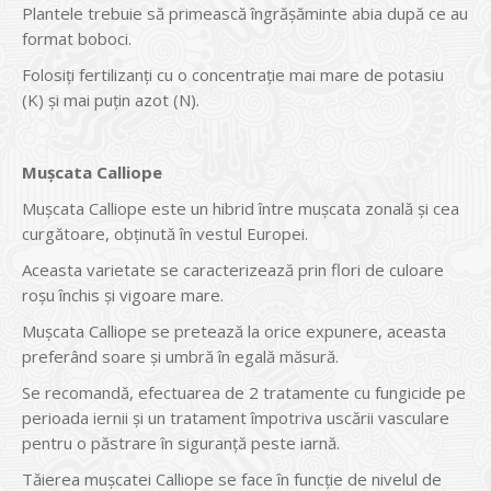
Plantele trebuie să primească îngrășăminte abia după ce au
format boboci.
Folosiți fertilizanți cu o concentrație mai mare de potasiu
(K) și mai puțin azot (N).
Mușcata Calliope
Mușcata Calliope este un hibrid între mușcata zonală și cea
curgătoare, obținută în vestul Europei.
Aceasta varietate se caracterizează prin flori de culoare
roșu închis și vigoare mare.
Mușcata Calliope se pretează la orice expunere, aceasta
preferând soare și umbră în egală măsură.
Se recomandă, efectuarea de 2 tratamente cu fungicide pe
perioada iernii și un tratament împotriva uscării vasculare
pentru o păstrare în siguranță peste iarnă.
Tăierea mușcatei Calliope se face în funcție de nivelul de