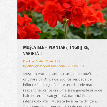
MUȘCATELE – PLANTARE, ÎNGRIJIRE,
VARIETĂȚI
Produse
,
Sfaturi
,
Știați că?
By
officeglissando@gmail.com
07/08/2019
Mușcata este o plantă rustică, decorativă,
originară din Africa de Sud, cu perioada de
înflorire îndelungată. Este una din cele mai
răspândite plante din lume și se găsește în orice
balcon, terasă sau grădină, datorită florilor
intens colorate. Mușcata face parte din genul
Pelargonium ce cuprinde 300 de specii și