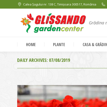
Calea Șagului nr. 138 C, Timișoara 300517, România
Grădina 
HOME
PLANTE
CASA & GRĂDI
DAILY ARCHIVES:
07/08/2019