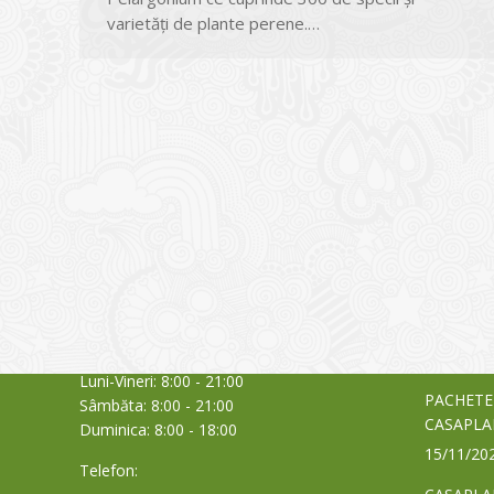
varietăți de plante perene.…
CONTACT
NOUTĂȚ
Sediul principal
Glissand
care acti
Timișoara, Calea Șagului nr. 138 C
din Româ
Cod Poștal 300517 / România
a bursei
Orar:
03/06/20
Luni-Vineri: 8:00 - 21:00
PACHETE
Sâmbăta: 8:00 - 21:00
CASAPLA
Duminica: 8:00 - 18:00
15/11/20
Telefon: