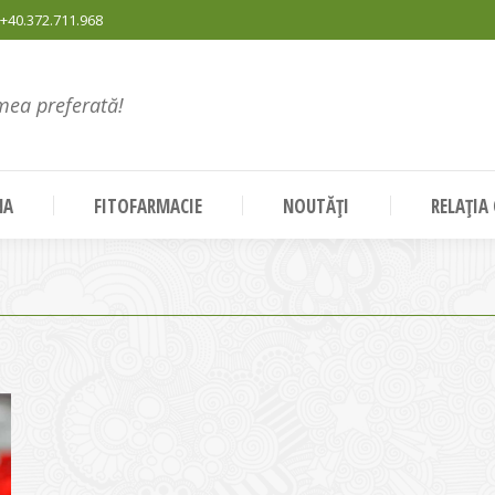
+40.372.711.968
mea preferată!
NA
FITOFARMACIE
NOUTĂȚI
RELAȚIA