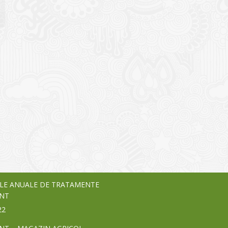
I
o Garden Center – companie
vează pe piața Home & Garden
nia – debutează pe piața AeRO
24
LE ANUALE DE TRATAMENTE
NT
22