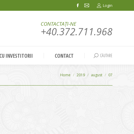
Login
Facebook
Mail
page
page
CONTACTAȚI-NE
opens
opens
+40.372.711.968
in
in
new
new
window
window
 CU INVESTITORII
CONTACT
CĂUTARE
Search:
You are here:
Home
2019
august
07