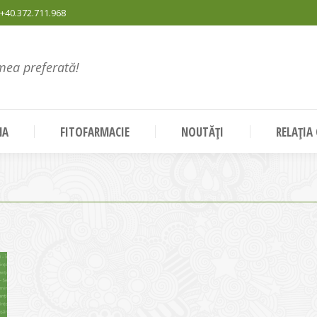
+40.372.711.968
mea preferată!
NA
FITOFARMACIE
NOUTĂȚI
RELAȚIA