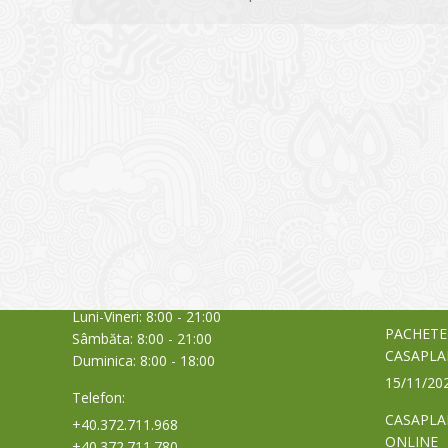
CONTACT
NOUTĂȚ
Sediul principal
Glissand
care acti
Timișoara, Calea Șagului nr. 138 C
din Româ
Cod Poștal 300517 / România
a bursei
Orar:
03/06/20
Luni-Vineri: 8:00 - 21:00
PACHETE
Sâmbăta: 8:00 - 21:00
CASAPLA
Duminica: 8:00 - 18:00
15/11/20
Telefon:
CASAPLA
+40.372.711.968
ONLINE
+40.372.711.780