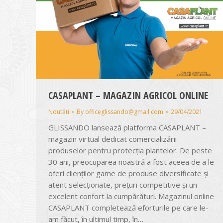
CASAPLANT – MAGAZIN AGRICOL ONLINE
Noutăți
By
officeglissando@gmail.com
29/04/2021
GLISSANDO lansează platforma CASAPLANT –
magazin virtual dedicat comercializării
produselor pentru protecția plantelor. De peste
30 ani, preocuparea noastră a fost aceea de a le
oferi clienților game de produse diversificate și
atent selecționate, prețuri competitive și un
excelent confort la cumpărături. Magazinul online
CASAPLANT completează eforturile pe care le-
am făcut, în ultimul timp, în…