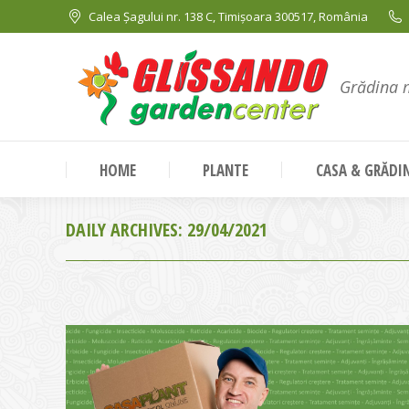
Calea Șagului nr. 138 C, Timișoara 300517, România
Grădina 
HOME
PLANTE
CASA & GRĂDI
DAILY ARCHIVES:
29/04/2021