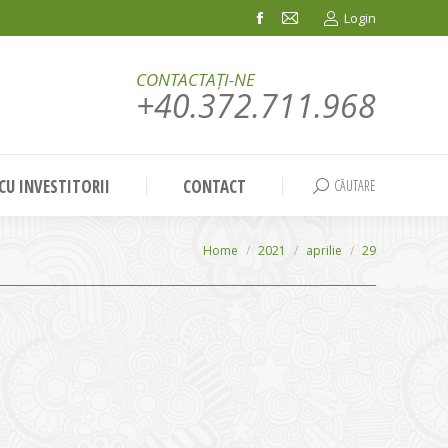
Login
Facebook
Mail
page
page
CONTACTAȚI-NE
opens
opens
+40.372.711.968
in
in
new
new
window
window
 CU INVESTITORII
CONTACT
CĂUTARE
Search:
You are here:
Home
2021
aprilie
29