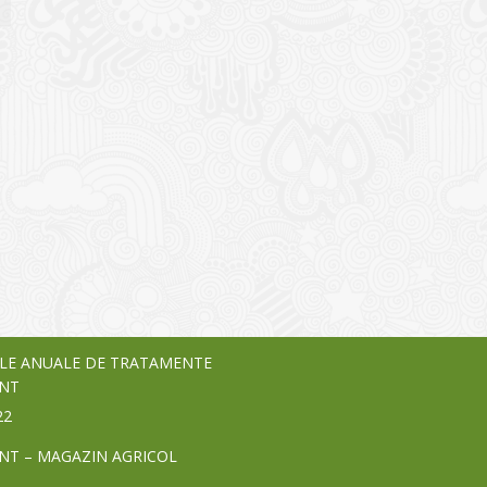
I
o Garden Center – companie
vează pe piața Home & Garden
nia – debutează pe piața AeRO
24
LE ANUALE DE TRATAMENTE
NT
22
NT – MAGAZIN AGRICOL