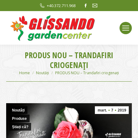
Facebook
Mail
+40.372.711.968
page
page
opens
opens
in
in
new
new
window
window
PRODUS NOU – TRANDAFIRI
CRIOGENAȚI
You are here:
Home
Noutăți
PRODUS NOU – Trandafiri criogenați
Noutăți
mart.
7
2019
Produse
Știați că?