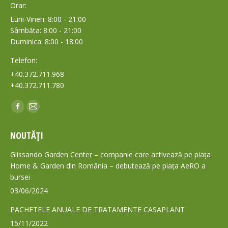
Orar:
Luni-Vineri: 8:00 - 21:00
Sâmbăta: 8:00 - 21:00
Duminica: 8:00 - 18:00
Telefon:
+40.372.711.968
+40.372.711.780
Find us on:
Facebook
Mail
page
page
NOUTĂȚI
opens
opens
in
in
Glissando Garden Center – companie care activează pe piața
new
new
Home & Garden din România – debutează pe piața AeRO a
bursei
window
window
03/06/2024
PACHETELE ANUALE DE TRATAMENTE CASAPLANT
15/11/2022