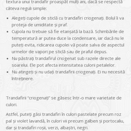
textura unui trandafir proaspăt mulţi ani, dacă se respectă
câteva reguli simple:
Alegeţi cupole de sticlă cu trandafiri criogenaţi. Bolul îi va
proteja de umiditate şi praf.
Cupola nu trebuie să fie etanşată la bază. Schimbările de
temperatură ar putea duce la condensare, iar dacă nu le
puteţi evita, ridicarea cupolei vă poate salva de aspectul
urmelor de vapori pe sticlă sau de praful depus.
Nu păstraţi trandafirul criogenat sub razele directe ale
soarelui. Ele pot afecta intensitatea culorii petalelor.
Nu atingeţi şi nu udaţi trandafirii criogenaţi. Ei nu necesită
întreţinere.
Trandafirii “criogenaţi” se găsesc într-o mare varietate de
culori.
Astfel, puteţi găsi trandafiri în culori pastelate precum roz
pal și violet lavandă, în culori vii precum galben şi portocaliu,
dar şi trandafiri roşii, verzi, albaștri, negri.