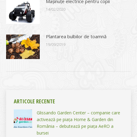
Mașinuțe electrice pentru copii
14/02/2020
Plantarea bulbilor de toamnă
19/09/2019
ARTICOLE RECENTE
Glissando Garden Center – companie care
activează pe piața Home & Garden din
România – debutează pe piața AeRO a
bursei