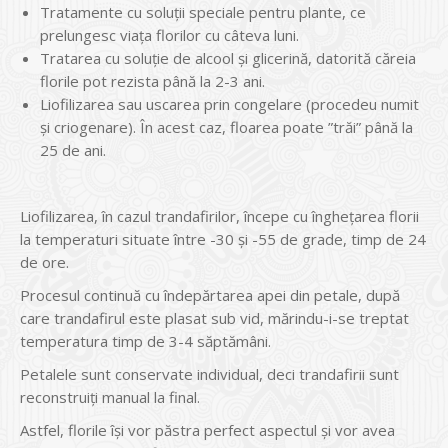
Tratamente cu soluţii speciale pentru plante, ce
prelungesc viaţa florilor cu câteva luni.
Tratarea cu soluţie de alcool şi glicerină, datorită căreia
florile pot rezista până la 2-3 ani.
Liofilizarea sau uscarea prin congelare (procedeu numit
şi criogenare). În acest caz, floarea poate ”trăi” până la
25 de ani.
Liofilizarea, în cazul trandafirilor, începe cu îngheţarea florii
la temperaturi situate între -30 şi -55 de grade, timp de 24
de ore.
Procesul continuă cu îndepărtarea apei din petale, după
care trandafirul este plasat sub vid, mărindu-i-se treptat
temperatura timp de 3-4 săptămâni.
Petalele sunt conservate individual, deci trandafirii sunt
reconstruiţi manual la final.
Astfel, florile îşi vor păstra perfect aspectul şi vor avea