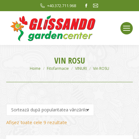
Facebook
Mail
+40.372.711.968
page
page
opens
opens
in
in
new
new
window
window
VIN ROSU
You are here:
Home
Fitofarmacie
VINURI
Vin ROSU
Sortat
Afișez toate cele 9 rezultate
după
evaluarea