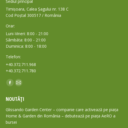
Sediul principal
Timișoara, Calea Șagului nr. 138 C
Cod Poștal 300517 / România
Orar:
Luni-Vineri: 8:00 - 21:00
Sâmbăta: 8:00 - 21:00
Duminica: 8:00 - 18:00
Telefon:
+40.372.711.968
+40.372.711.780
Find us on:
Facebook
Mail
page
page
NOUTĂȚI
opens
opens
in
in
Glissando Garden Center – companie care activează pe piața
new
new
Home & Garden din România – debutează pe piața AeRO a
bursei
window
window