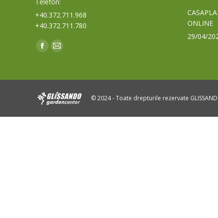
Telefon:
CASAPLA
+40.372.711.968
ONLINE
+40.372.711.780
29/04/20
Find us on:
Facebook
Mail
page
page
opens
opens
in
in
© 2024 - Toate drepturile rezervate GLISSAN
new
new
window
window