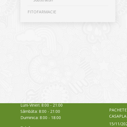
FITOFARMACIE
CONTACT
NOUTĂȚ
Sediul principal
Glissand
care acti
Timișoara, Calea Șagului nr. 138 C
din Româ
Cod Poștal 300517 / România
a bursei
Orar:
03/06/20
Luni-Vineri: 8:00 - 21:00
PACHETE
Sâmbăta: 8:00 - 21:00
CASAPLA
Duminica: 8:00 - 18:00
15/11/20