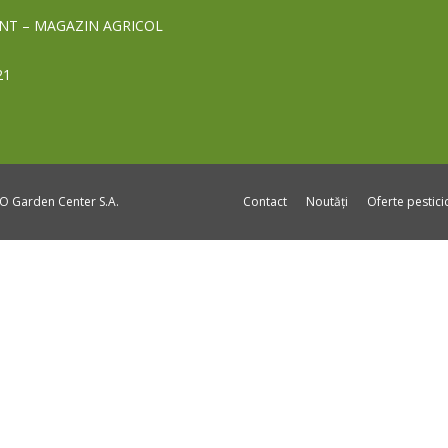
NT – MAGAZIN AGRICOL
21
DO Garden Center S.A.
Contact
Noutăți
Oferte pestic