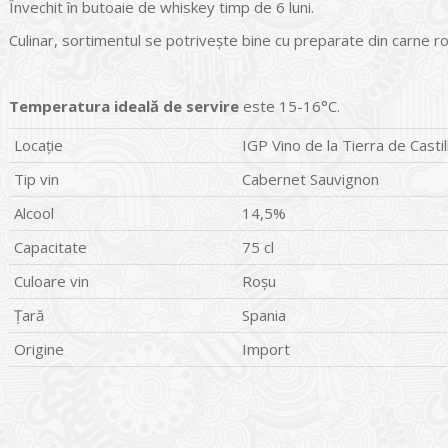
Învechit în butoaie de whiskey timp de 6 luni.
Culinar, sortimentul se potrivește bine cu preparate din carne ro
Temperatura ideală de servire
este 15-16°C.
Locație
IGP Vino de la Tierra de Castil
Tip vin
Cabernet Sauvignon
Alcool
14,5%
Capacitate
75 cl
Culoare vin
Roșu
Țară
Spania
Origine
Import