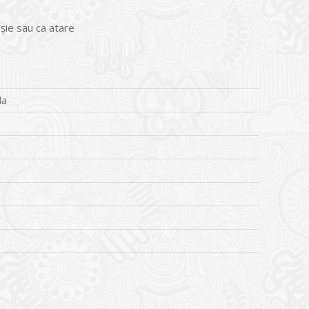
șie sau ca atare
la