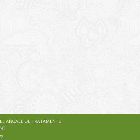
I
o Garden Center – companie
vează pe piața Home & Garden
nia – debutează pe piața AeRO
24
LE ANUALE DE TRATAMENTE
NT
22