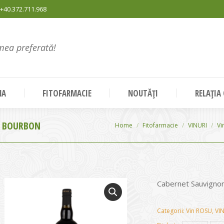
+40.372.711.968
mea preferată!
NA
FITOFARMACIE
NOUTĂȚI
RELAȚIA
– BOURBON
You are here:
Home
Fitofarmacie
VINURI
Vi
Cabernet Sauvign
Categorii:
Vin ROSU
,
VI