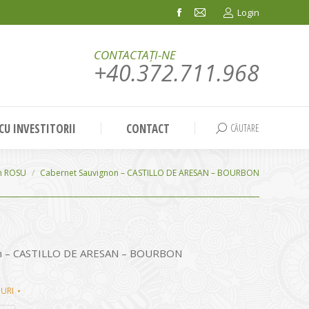
Login
Facebook
Mail
page
page
CONTACTAȚI-NE
opens
opens
+40.372.711.968
in
in
new
new
window
window
 CU INVESTITORII
CONTACT
CĂUTARE
Search:
n ROSU
Cabernet Sauvignon – CASTILLO DE ARESAN – BOURBON
on – CASTILLO DE ARESAN – BOURBON
NURI