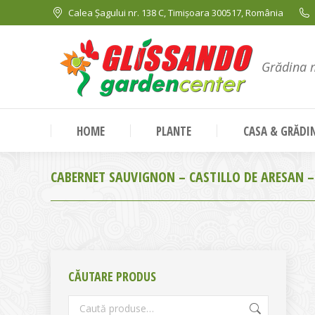
Calea Șagului nr. 138 C, Timișoara 300517, România
Grădina 
HOME
PLANTE
CASA & GRĂDI
CABERNET SAUVIGNON – CASTILLO DE ARESAN 
CĂUTARE PRODUS