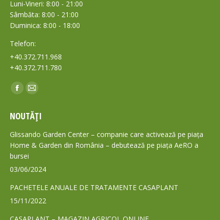
Luni-Vineri: 8:00 - 21:00
Sâmbăta: 8:00 - 21:00
Duminica: 8:00 - 18:00
Telefon:
+40.372.711.968
+40.372.711.780
Find us on:
Facebook
Mail
page
page
NOUTĂȚI
opens
opens
in
in
Glissando Garden Center – companie care activează pe piața
new
new
Home & Garden din România – debutează pe piața AeRO a
bursei
window
window
03/06/2024
PACHETELE ANUALE DE TRATAMENTE CASAPLANT
15/11/2022
CASAPLANT – MAGAZIN AGRICOL ONLINE