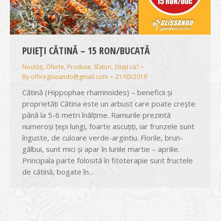
PUIEȚI CĂTINĂ – 15 RON/BUCATĂ
Noutăți
,
Oferte
,
Produse
,
Sfaturi
,
Știați că?
By
officeglissando@gmail.com
21/03/2019
Cătină (Hippophae rhamnoides) – beneficii şi
proprietăţi Cătina este un arbust care poate creşte
pânã la 5-6 metri înãlţime. Ramurile prezintã
numeroşi ţepi lungi, foarte ascuţiţi, iar frunzele sunt
înguste, de culoare verde-argintiu. Florile, brun-
gãlbui, sunt mici şi apar în lunile martie – aprilie.
Principala parte folositã în fitoterapie sunt fructele
de cătină, bogate în…