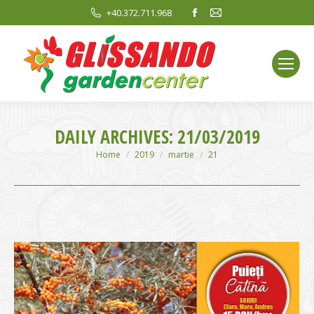
Facebook
Mail
+40.372.711.968
page
page
opens
opens
in
in
new
new
window
window
DAILY ARCHIVES:
21/03/2019
You are here:
Home
2019
martie
21