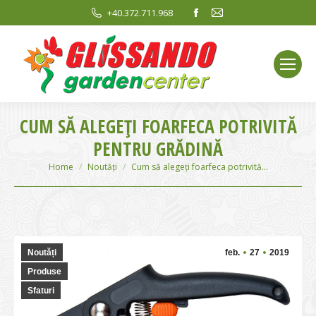
Facebook
Mail
+40.372.711.968
page
page
opens
opens
in
in
new
new
window
window
CUM SĂ ALEGEŢI FOARFECA POTRIVITĂ
PENTRU GRĂDINĂ
You are here:
Home
Noutăți
Cum să alegeţi foarfeca potrivită…
Noutăți
feb.
27
2019
Produse
Sfaturi