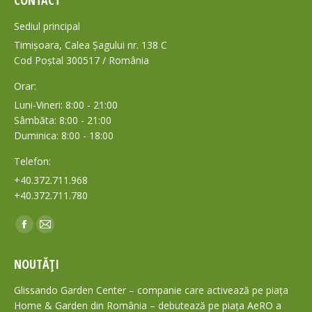
Sediul principal
Timișoara, Calea Șagului nr. 138 C
Cod Poștal 300517 / România
Orar:
Luni-Vineri: 8:00 - 21:00
Sâmbăta: 8:00 - 21:00
Duminica: 8:00 - 18:00
Telefon:
+40.372.711.968
+40.372.711.780
Find us on:
Facebook
Mail
page
page
NOUTĂȚI
opens
opens
in
in
Glissando Garden Center – companie care activează pe piața
new
new
Home & Garden din România – debutează pe piața AeRO a