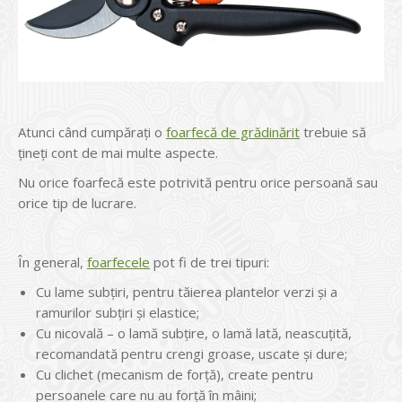
Atunci când cumpăraţi o
foarfecă de grădinărit
trebuie să
ţineţi cont de mai multe aspecte.
Nu orice foarfecă este potrivită pentru orice persoană sau
orice tip de lucrare.
În general,
foarfecele
pot fi de trei tipuri:
Cu lame subţiri, pentru tăierea plantelor verzi şi a
ramurilor subţiri şi elastice;
Cu nicovală – o lamă subţire, o lamă lată, neascuţită,
recomandată pentru crengi groase, uscate şi dure;
Cu clichet (mecanism de forţă), create pentru
persoanele care nu au forţă în mâini;