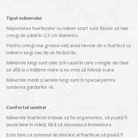
Tipul mânerului
Majoritatea foarfecelor cu mâner scurt sunt făcute să taie
crengi de până în 2,5 cm diametru.
Pentru crengi mai groase veţi avea nevoie de o foarfecă cu
mânere lungi sau de un ferăstrău.
Mânerele lungi sunt utile şi în cazul în care crengile de tăiat
se află la o înălţime mare şi nu vreţi să folosiţi scara.
Mânerele medii şi lamele lungi sunt în special pentru
tunderea gardurilor vii.
Confortul uneltei
Mânerele foarfecei trebuie să fie ergonomice, să poată fi
ţinute bine în mână, fără să obosească încheietura.
Este bine ca sistemul de blocare al foarfecei să poată fi