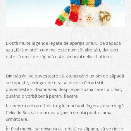
Există multe legende legate de apariţia omului de zăpadă
sau „fără minte”, cum mai este numit în alte ţări, dar cert
este că omul de zăpadă este simbolul nelipsit al iernii.
Din bătrâni se povesteşte că, atunci când un om de zăpadă
se topeşte, un înger de nea se duce la Ceruri şi îi
povesteşte lui Dumnezeu despre persoana care l-a creat,
punând o vorbă bună pentru fiecare.
Iar pentru cei care îl distrug în mod voit, îngeraşul se roagă
Celui de Sus să îi mai dea o şansă omului pentru iarna
următoare.
În Evul mediu, se obişnuia ca, odată cu zăpada, să se ridice