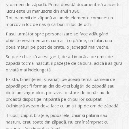
şi oameni de zăpadă. Prima dovadă documentară a acestui
lucru este un manuscris din anul 1380.
Toţi oamenii de zăpadă au unele elemente comune: un
morcov în loc de nas şi cărbuni în loc de ochi.
Pasul următor spre personalizare se face adăugând
obiecte vestimentare, cum ar fi o pălărie, un fular, una-
două mături pe post de braţe, o jacheţică mai veche.
Se pare chiar că acest gest, de a-l îmbrăca pe omul de
zăpadă tocmai născut, îl păzeşte de căldură, adică îi asigură
o viaţă mai îndelungată.
Există, bineînţeles, şi variaţii pe aceaşi temă: oamenii de
zăpadă pot fi formaţi din doi-trei bulgări de zăpadă sau
dintr-un singur bloc, pot avea o stare de bună sau de
proastă dispoziţie întipărită pe chipul lor sculptat.
Odinioară aveam de-a face cu un alt tip de om de zăpadă.
Trupul, chipul, braţele, picioarele, chiar şi pălăria sau
nasturii, erau toate din zăpadă. Nu era întâmpinat cu
bucurie, căci simboliza frigul.