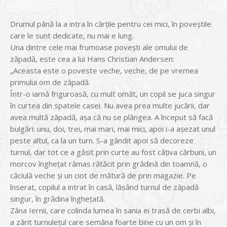
Drumul până la a intra în cărţile pentru cei mici, în poveştile
care le sunt dedicate, nu mai e lung.
Una dintre cele mai frumoase poveşti ale omului de
zăpadă, este cea a lui Hans Christian Andersen:
„Aceasta este o poveste veche, veche, de pe vremea
primului om de zăpadă.
Într-o iarnă friguroasă, cu mult omăt, un copil se juca singur
în curtea din spatele casei. Nu avea prea multe jucării, dar
avea multă zăpadă, așa că nu se plângea. A început să facă
bulgări: unu, doi, trei, mai mari, mai mici, apoi i-a așezat unul
peste altul, ca la un turn. S-a gândit apoi să decoreze
turnul, dar tot ce a găsit prin curte au fost câțiva cărbuni, un
morcov înghețat rămas rătăcit prin grădină din toamnă, o
căciulă veche și un ciot de mătură de prin magazie. Pe
înserat, copilul a intrat în casă, lăsând turnul de zăpadă
singur, în grădina înghețată.
Zâna Iernii, care colinda lumea în sania ei trasă de cerbi albi,
a zărit turnulețul care semăna foarte bine cu un om și în