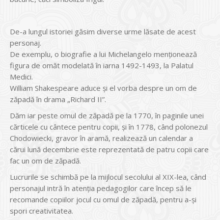
De-a lungul istoriei găsim diverse urme lăsate de acest
personaj.
De exemplu, o biografie a lui Michelangelo menţionează
figura de omăt modelată în iarna 1492-1493, la Palatul
Medici.
William Shakespeare aduce şi el vorba despre un om de
zăpadă în drama „Richard II”.
Dăm iar peste omul de zăpadă pe la 1770, în paginile unei
cărticele cu cântece pentru copii, şi în 1778, când polonezul
Chodowiecki, gravor în aramă, realizează un calendar a
cărui lună decembrie este reprezentată de patru copii care
fac un om de zăpadă.
Lucrurile se schimbă pe la mijlocul secolului al XIX-lea, când
personajul intră în atenţia pedagogilor care încep să le
recomande copiilor jocul cu omul de zăpadă, pentru a-şi
spori creativitatea.