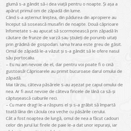
glumă s-a gândit să-i dea viață pentru o noapte. Și așa a
apărut primul om de zăpadă din lume.
Când s-a așternut liniștea, din pădurea din apropiere au
început să sosească musafiri de noapte. Două căprioare
înfometate s-au apucat să scormonească prin zăpadă în
căutare de frunze de varză sau știuleți de porumb uitați
prin grădină de gospodari. Iarna hrana este greu de găsit.
Omul de zăpadă le-a văzut și s-a gândit să le ofere nasul
său portocaliu.
– Eu nu am nevoie de el, dar pentru voi poate fi o cină
gustoasă! Căprioarele au primit bucuroase darul omului de
zăpadă.
Mai târziu, câteva păsărele s-au așezat pe capul omului de
nea. Ar fi avut nevoie de câteva firicele de lână ca să-și
căptușească cuiburile reci.
– Cu mare drag! le-a răspuns el și s-a grăbit să împartă
toată lâna din căciula cea veche cu păsările cerului.
Cât a fost noaptea de lungă, omul de nea a făcut cadouri
celor din jurul lui: firele de paie le-a dat unor iepurași, iar