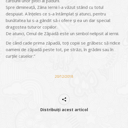
cărbunii unor pitici ai pădurii.
Spre dimineață, Zâna Iernii l-a văzut stând cu totul
despuiat. A înțeles ce s-a întâmplat și atunci, pentru
bunătatea lui s-a gândit să-i ofere și ea un dar special:
dragostea tuturor copiilor.
De atunci, Omul de Zăpadă este un simbol nelipsit al iernii.
De când cade prima zăpadă, toți copiii se grăbesc să ridice
oameni de zăpadă peste tot, pe străzi, în grădini sau în
curțile caselor.”
20/12/2018
Distribuiți acest articol