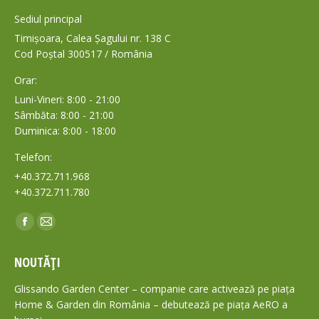
Sediul principal
Timișoara, Calea Șagului nr. 138 C
Cod Poștal 300517 / România
Orar:
Luni-Vineri: 8:00 - 21:00
Sâmbăta: 8:00 - 21:00
Duminica: 8:00 - 18:00
Telefon:
+40.372.711.968
+40.372.711.780
Find us on:
Facebook
Mail
page
page
NOUTĂȚI
opens
opens
in
in
Glissando Garden Center – companie care activează pe piața
new
new
Home & Garden din România – debutează pe piața AeRO a