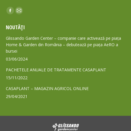
Find us on:
Facebook
Mail
page
page
NOUTĂȚI
opens
opens
in
in
Glissando Garden Center – companie care activează pe piața
new
new
Home & Garden din România – debutează pe piața AeRO a
bursei
window
window
03/06/2024
PACHETELE ANUALE DE TRATAMENTE CASAPLANT
15/11/2022
CASAPLANT – MAGAZIN AGRICOL ONLINE
29/04/2021