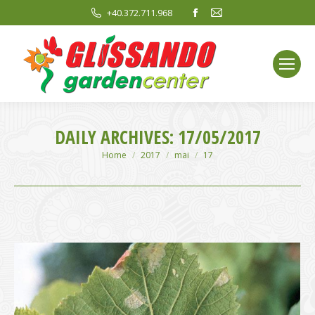
Facebook
Mail
+40.372.711.968
page
page
opens
opens
in
in
new
new
window
window
DAILY ARCHIVES:
17/05/2017
You are here:
Home
2017
mai
17