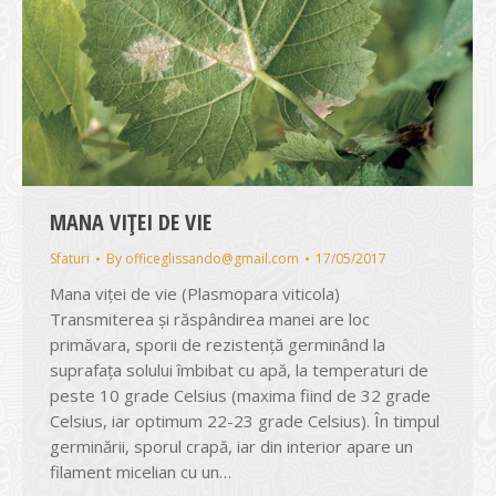
MANA VIȚEI DE VIE
Sfaturi
By
officeglissando@gmail.com
17/05/2017
Mana viţei de vie (Plasmopara viticola)
Transmiterea și răspândirea manei are loc
primăvara, sporii de rezistenţă germinând la
suprafața solului îmbibat cu apă, la temperaturi de
peste 10 grade Celsius (maxima fiind de 32 grade
Celsius, iar optimum 22-23 grade Celsius). În timpul
germinării, sporul crapă, iar din interior apare un
filament micelian cu un…