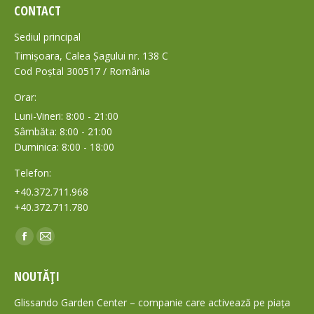
CONTACT
Sediul principal
Timișoara, Calea Șagului nr. 138 C
Cod Poștal 300517 / România
Orar:
Luni-Vineri: 8:00 - 21:00
Sâmbăta: 8:00 - 21:00
Duminica: 8:00 - 18:00
Telefon:
+40.372.711.968
+40.372.711.780
Find us on:
Facebook
Mail
page
page
NOUTĂȚI
opens
opens
in
in
Glissando Garden Center – companie care activează pe piața