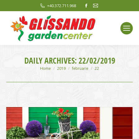
Facebook
Mail
+40.372.711.968
page
page
opens
opens
in
in
new
new
window
window
DAILY ARCHIVES:
22/02/2019
You are here:
Home
2019
februarie
22