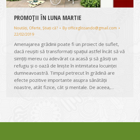
PROMOȚII ÎN LUNA MARTIE
Noutăți
,
Oferte
,
Știați că?
By
officeglissando@gmail.com
22/02/2019
Amenajarea grădinii poate fi un proiect de suflet,
dacă reușiti să transformaţi spațiul astfel încât să vă
simțiţi mereu cu adevărat ca acasă și să găsiţi un
refugiu și o oază de liniște în intimitatea locuinței
dumneavoastră. Timpul petrecut în grădină are
efecte pozitive importante asupra sănătății
noastre, atât fizice, cât și mentale. De aceea,…