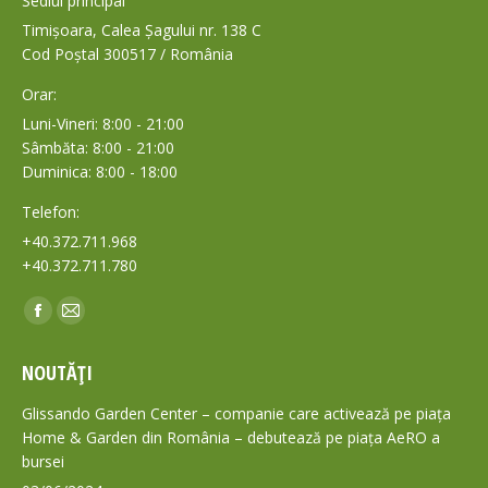
Sediul principal
Timișoara, Calea Șagului nr. 138 C
Cod Poștal 300517 / România
Orar:
Luni-Vineri: 8:00 - 21:00
Sâmbăta: 8:00 - 21:00
Duminica: 8:00 - 18:00
Telefon:
+40.372.711.968
+40.372.711.780
Find us on:
Facebook
Mail
page
page
NOUTĂȚI
opens
opens
in
in
Glissando Garden Center – companie care activează pe piața
new
new
Home & Garden din România – debutează pe piața AeRO a
bursei
window
window