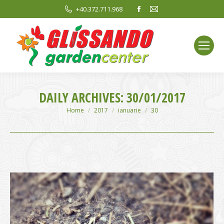
Facebook
Mail
+40.372.711.968
page
page
opens
opens
in
in
new
new
window
window
DAILY ARCHIVES:
30/01/2017
You are here:
Home
2017
ianuarie
30