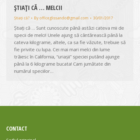
ȘTIAȚI CĂ … MELCII
Știați că?
By
officeglissando@gmail.com
30/01/2017
Ştiaţi că … Sunt cunoscute până astăzi cateva mii de
specii de melci! Unele ajung să cântărească până la
cateva kilograme, altele, ca sa fie văzute, trebuie să
fie privite cu lupa. Cei mai mari melci din lume
trăiesc în California, “uriașii” speciei putând ajunge
până la 6 kilograme bucata! Cam jumătate din
numărul speciilor…
CONTACT