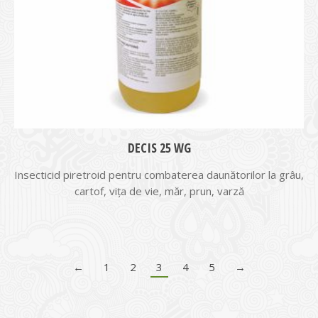
DECIS 25 WG
Insecticid piretroid pentru combaterea daunătorilor la grâu,
cartof, viţa de vie, măr, prun, varză
←
1
2
3
4
5
→