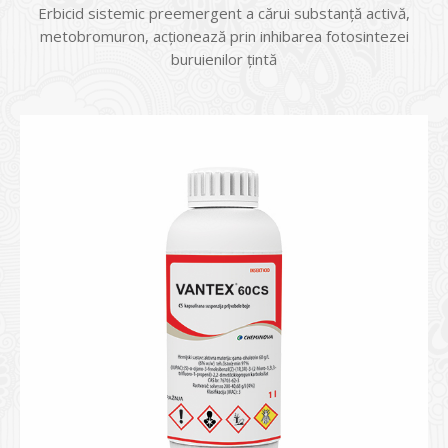
Erbicid sistemic preemergent a cărui substanță activă,
metobromuron, acționează prin inhibarea fotosintezei
buruienilor țintă