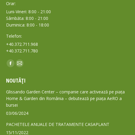
Orar:
Luni-Vineri: 8:00 - 21:00
Sâmbăta: 8:00 - 21:00
Duminica: 8:00 - 18:00
Telefon:
+40.372.711.968
+40.372.711.780
Find us on:
Facebook
Mail
page
page
NOUTĂȚI
opens
opens
in
in
Glissando Garden Center – companie care activează pe piața
new
new
Home & Garden din România – debutează pe piața AeRO a
bursei
window
window
03/06/2024
PACHETELE ANUALE DE TRATAMENTE CASAPLANT
15/11/2022