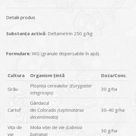
Detalii produs
Substanţa activă:
Deltametrin 250 g/kg
Formulare:
WG (granule dispersabile în apă)
Cultura
Organism
ţ
int
ă
Doza/Conc.
Ploşniţa cerealelor
(Eurygaster
Grâu
30 g/ha
integriceps)
Gândacul
Cartof
din Colorado
(Leptinotarsa
30-40 g/ha
decemlineata)
Viţa de
Molia viţei de vie
(Lobesia
30 g/ha
vie
botrana)