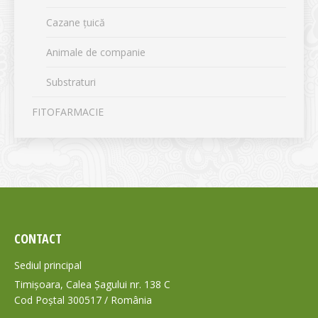
Cazane țuică
Animale de companie
Substraturi
FITOFARMACIE
CONTACT
Sediul principal
Timișoara, Calea Șagului nr. 138 C
Cod Poștal 300517 / România