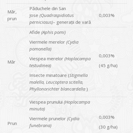
Păduchele din San
Măr,
Jose
(Quadraspidiotus
0,003%
prun
perniciosus)
– generaţii de vară
Afide
(Aphis pomi)
Viermele merelor
(Cydia
pomonella)
0,003%
Viespea merelor
(Hoplocampa
Măr
testudinea)
(45 g/ha)
Insecte minatoare (
Stigmella
malella, Leucoptera scitella,
Phyllonorichter blancardella
)
Viespea prunului
(Hoplocampa
minuta)
0,003%
Viermele prunelor
(Cydia
Prun
funebrana)
(30 g/ha)