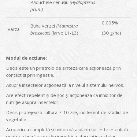
Păduchele cenuşiu
(Hyalopterus
pruni)
0,005%
Buha verzei
(Mamestra
Varza
brassicae)
(larve L1-L3)
(30 g/ha)
Modul de acțiune:
Decis este un piretroid de sinteză care acţionează prin
contact şi prin ingestie.
Asupra insectelor acţionează la nivelul sistemului nervos.
Are efect repelent şi de şoc şi acţioneaza ca inhibitor de
nutriţie asupra insectelor.
Decis protejează cultura 7-10 zile, indiferent de stadiul de
vegetaţie.
Acoperirea completă şi uniformă a plantelor este esenţială
pentru o bună protecţie impotriva atacului insectelor.