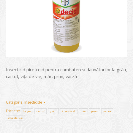
Insecticid piretroid pentru combaterea daunătorilor la grâu,
cartof, viţa de vie, măr, prun, varză
Categorie:
Insecticide
Etichete:
bayer
cartof
grâu
insecticid
măr
prun
varza
vița de vie