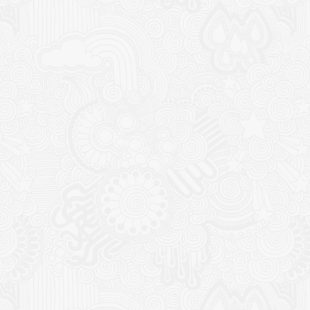
CONTACT
NOUTĂȚ
Sediul principal
Glissand
care acti
Timișoara, Calea Șagului nr. 138 C
din Româ
Cod Poștal 300517 / România