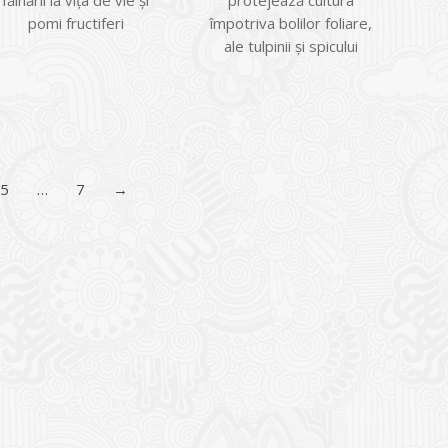
făinării la vița de vie și
protejează cultura
pomi fructiferi
împotriva bolilor foliare,
ale tulpinii şi spicului
5
…
7
→