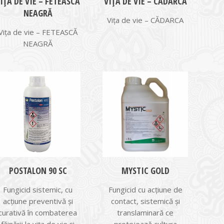
IŢA DE VIE – FETEASCĂ
VIŢA DE VIE – CĂDARCA
NEAGRĂ
Vița de vie – CĂDARCA
Vița de vie – FETEASCĂ
NEAGRĂ
POSTALON 90 SC
MYSTIC GOLD
Fungicid sistemic, cu
Fungicid cu acţiune de
acțiune preventivă și
contact, sistemică şi
curativă în combaterea
translaminară ce