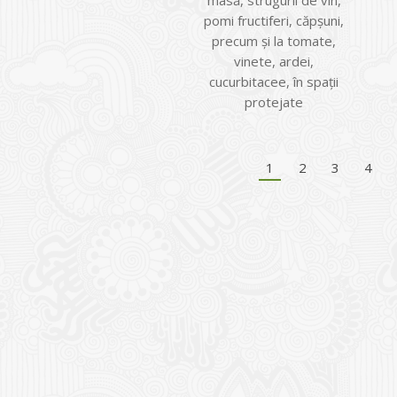
masă, strugurii de vin,
pomi fructiferi, căpșuni,
precum și la tomate,
vinete, ardei,
cucurbitacee, în spații
protejate
1
2
3
4
I
o Garden Center – companie
vează pe piața Home & Garden
nia – debutează pe piața AeRO