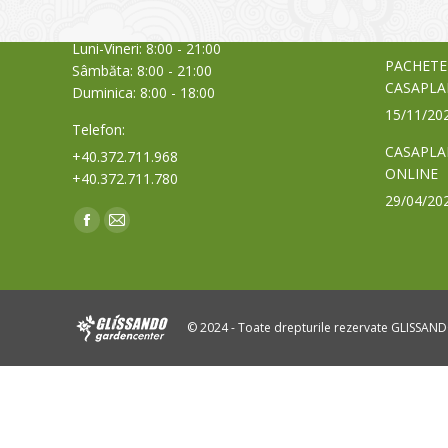
a bursei
Orar:
03/06/20
Luni-Vineri: 8:00 - 21:00
PACHETE
Sâmbăta: 8:00 - 21:00
CASAPLA
Duminica: 8:00 - 18:00
15/11/20
Telefon:
CASAPLA
+40.372.711.968
ONLINE
+40.372.711.780
29/04/20
Find us on:
Facebook
Mail
page
page
opens
opens
in
in
© 2024 - Toate drepturile rezervate GLISSAN
new
new
window
window