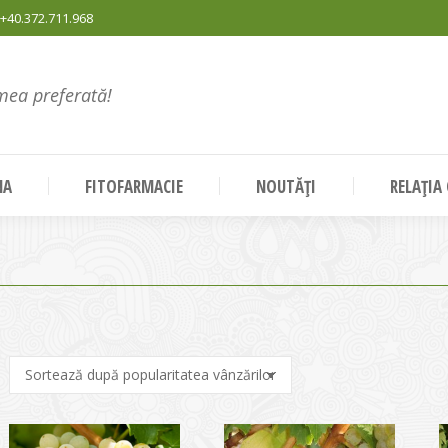
+40.372.711.968
mea preferată!
NA
FITOFARMACIE
NOUTĂȚI
RELAȚIA