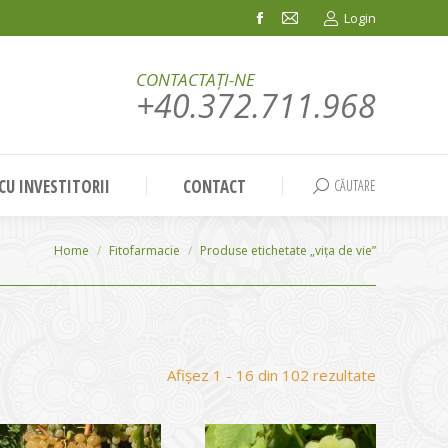
Login
Facebook
Mail
page
page
CONTACTAȚI-NE
opens
opens
+40.372.711.968
in
in
new
new
window
window
 CU INVESTITORII
CONTACT
CĂUTARE
Search:
You are here:
Home
Fitofarmacie
Produse etichetate „vița de vie”
Sortat
Afișez 1 - 16 din 102 rezultate
după
evaluarea
medie