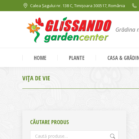
Calea Șagului nr. 138 C, Timișoara 300517, România
Grădina 
HOME
PLANTE
CASA & GRĂDI
VIȚA DE VIE
CĂUTARE PRODUS