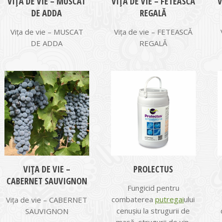
VIŢA DE VIE – MUSCAT
VIŢA DE VIE – FETEASCĂ
V
DE ADDA
REGALĂ
Vița de vie – MUSCAT
Vița de vie – FETEASCĂ
DE ADDA
REGALĂ
VIŢA DE VIE –
PROLECTUS
CABERNET SAUVIGNON
Fungicid pentru
combaterea
putregai
ului
Vița de vie – CABERNET
cenușiu la strugurii de
SAUVIGNON