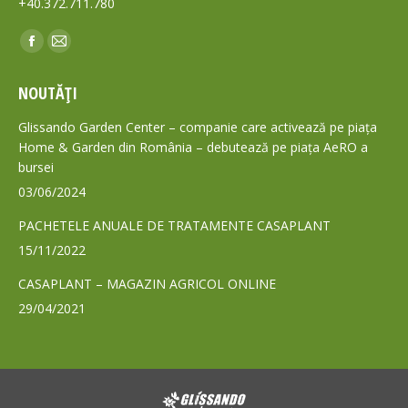
+40.372.711.780
Find us on:
Facebook
Mail
page
page
NOUTĂȚI
opens
opens
in
in
Glissando Garden Center – companie care activează pe piața
new
new
Home & Garden din România – debutează pe piața AeRO a
bursei
window
window
03/06/2024
PACHETELE ANUALE DE TRATAMENTE CASAPLANT
15/11/2022
CASAPLANT – MAGAZIN AGRICOL ONLINE
29/04/2021