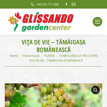
Facebook
Mail
+40.372.711.968
page
page
opens
opens
in
in
new
new
window
window
VIŢA DE VIE – TĂMÂIOASA
ROMÂNEASCĂ
You are here:
Home
Fitofarmacie
PLANTE
POMI & ARBUȘTI FRUCTIFERI
VIŢA DE VIE – TĂMÂIOASA ROMÂNEASCĂ