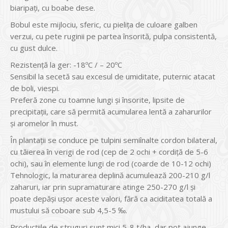
biaripaţi, cu boabe dese.
Bobul este mijlociu, sferic, cu pieliţa de culoare galben
verzui, cu pete ruginii pe partea însorită, pulpa consistentă,
cu gust dulce.
Rezistenţă la ger: -18ºC / – 20ºC
Sensibil la secetă sau excesul de umiditate, puternic atacat
de boli, viespi.
Preferă zone cu toamne lungi şi însorite, lipsite de
precipitaţii, care să permită acumularea lentă a zaharurilor
şi aromelor în must.
În plantaţii se conduce pe tulpini semiînalte cordon bilateral,
cu tăierea în verigi de rod (cep de 2 ochi + cordiţă de 5-6
ochi), sau în elemente lungi de rod (coarde de 10-12 ochi)
Tehnologic, la maturarea deplină acumulează 200-210 g/l
zaharuri, iar prin supramaturare atinge 250-270 g/l şi
poate depăşi uşor aceste valori, fără ca aciditatea totală a
mustului să coboare sub 4,5-5 ‰.
Producţiile de struguri sunt mici 5-8 t/ha, dar pot ajunge