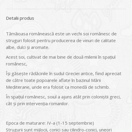
Detalii produs
Tămâioasa românească este un vechi soi românesc de
struguri folosit pentru producerea de vinuri de calitate
albe, dulci și aromate.
Acest soi, cultivat de mai bine de două milenii în spațiul
românesc,
Își găsește rădăcinile în sudul Greciei antice, fiind apreciat
de către toate popoarele aflate în bazinul Mării
Mediterane, unde era folosit ca monedă de schimb.
În spațiul românesc, soiul a ajuns atât prin coloniștii greci,
cât și prin intervenția romanilor.
Epoca de maturare: IV-a (1-15 septembrie)
Strugurii sunt mijlocii, conici sau cilindro-conici, uneori