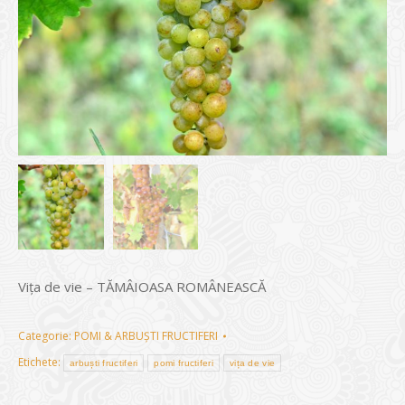
Vița de vie – TĂMÂIOASA ROMÂNEASCĂ
Categorie:
POMI & ARBUȘTI FRUCTIFERI
Etichete:
arbuști fructiferi
pomi fructiferi
vița de vie