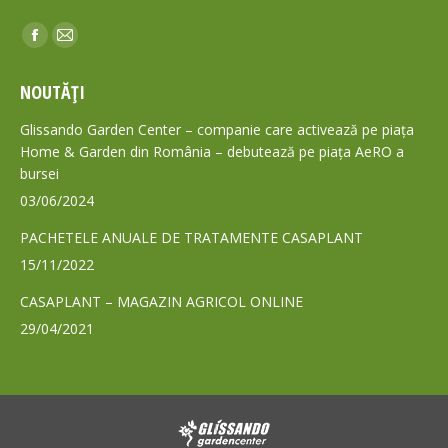
Find us on:
Facebook
Mail
page
page
NOUTĂȚI
opens
opens
in
in
Glissando Garden Center – companie care activează pe piața
new
new
Home & Garden din România – debutează pe piața AeRO a
bursei
window
window
03/06/2024
PACHETELE ANUALE DE TRATAMENTE CASAPLANT
15/11/2022
CASAPLANT – MAGAZIN AGRICOL ONLINE
29/04/2021