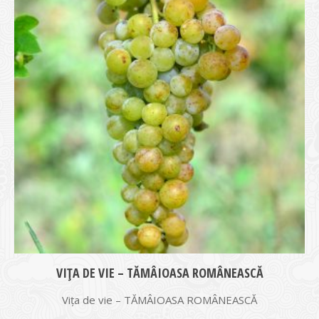
VIŢA DE VIE – TĂMÂIOASA ROMÂNEASCĂ
Vița de vie – TĂMÂIOASA ROMÂNEASCĂ