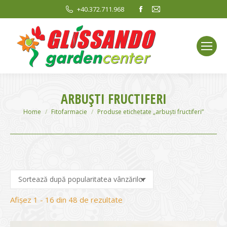
Facebook
Mail
+40.372.711.968
page
page
opens
opens
in
in
new
new
window
window
ARBUȘTI FRUCTIFERI
You are here:
Home
Fitofarmacie
Produse etichetate „arbuști fructiferi”
Sortat
Afișez 1 - 16 din 48 de rezultate
după
evaluarea