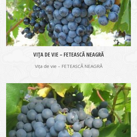
VIŢA DE VIE – FETEASCĂ NEAGRĂ
Vița de vie – FETEASCĂ NEAGRĂ