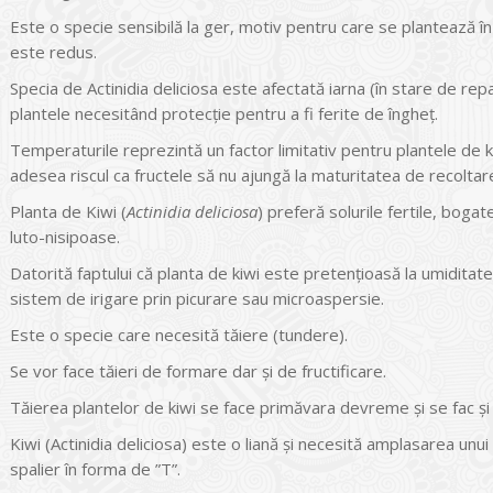
Este o specie sensibilă la ger, motiv pentru care se plantează în 
este redus.
Specia de Actinidia deliciosa este afectată iarna (în stare de r
plantele necesitând protecţie pentru a fi ferite de îngheţ.
Temperaturile reprezintă un factor limitativ pentru plantele de 
adesea riscul ca fructele să nu ajungă la maturitatea de recoltar
Planta de Kiwi (
Actinidia deliciosa
) preferă solurile fertile, boga
luto-nisipoase.
Datorită faptului că planta de kiwi este pretenţioasă la umiditate 
sistem de irigare prin picurare sau microaspersie.
Este o specie care necesită tăiere (tundere).
Se vor face tăieri de formare dar şi de fructificare.
Tăierea plantelor de kiwi se face primăvara devreme şi se fac şi 
Kiwi (Actinidia deliciosa) este o liană şi necesită amplasarea unu
spalier în forma de ”T”.