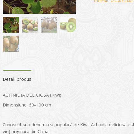
Etichetă:
arbuști fructiferi
Detalii produs
ACTINIDIA DELICIOSA (Kiwi)
Dimensiune: 60-100 cm
Cunoscut sub denumirea populară de Kiwi, Actinidia deliciosa es
vie) originară din China.