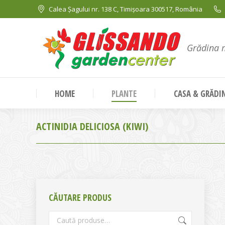
Calea Șagului nr. 138 C, Timișoara 300517, România
Grădina 
HOME
PLANTE
CASA & GRĂDI
ACTINIDIA DELICIOSA (KIWI)
CĂUTARE PRODUS