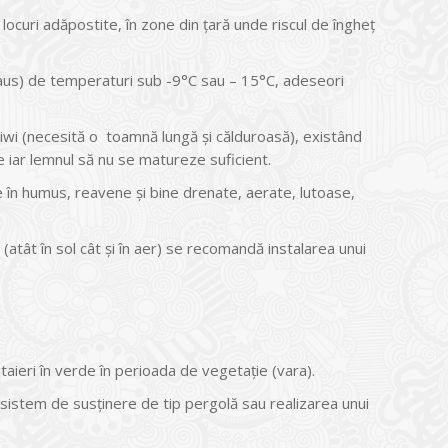
locuri adăpostite, în zone din ţară unde riscul de îngheţ
epaus) de temperaturi sub -9°C sau – 15°C, adeseori
kiwi (necesită o toamnă lungă şi călduroasă), existând
e iar lemnul să nu se matureze suficient.
te în humus, reavene şi bine drenate, aerate, lutoase,
(atât în sol cât şi în aer) se recomandă instalarea unui
taieri în verde în perioada de vegetaţie (vara).
i sistem de susţinere de tip pergolă sau realizarea unui