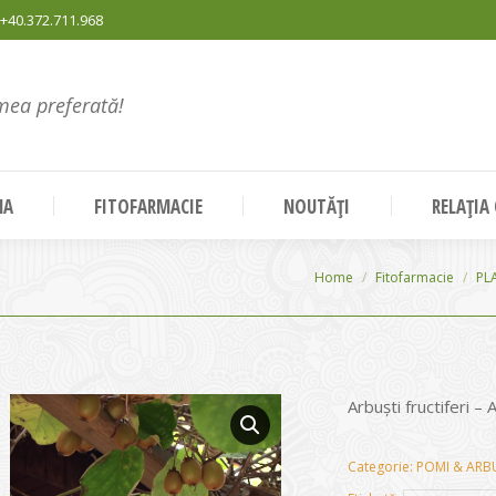
+40.372.711.968
mea preferată!
NA
FITOFARMACIE
NOUTĂȚI
RELAȚIA
You are here:
Home
Fitofarmacie
PL
Arbuști fructiferi 
Categorie:
POMI & ARBU