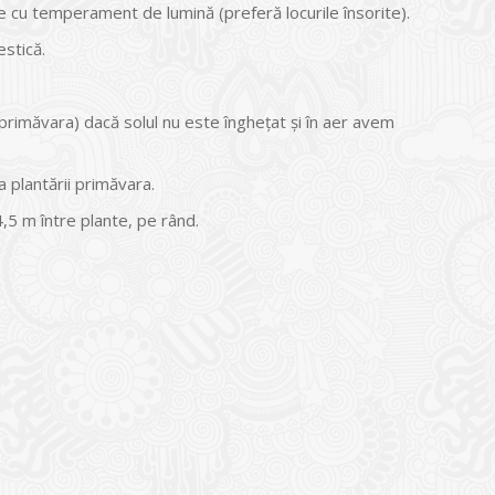
e cu temperament de lumină (preferă locurile însorite).
estică.
rimăvara) dacă solul nu este îngheţat şi în aer avem
a plantării primăvara.
4,5 m între plante, pe rând.