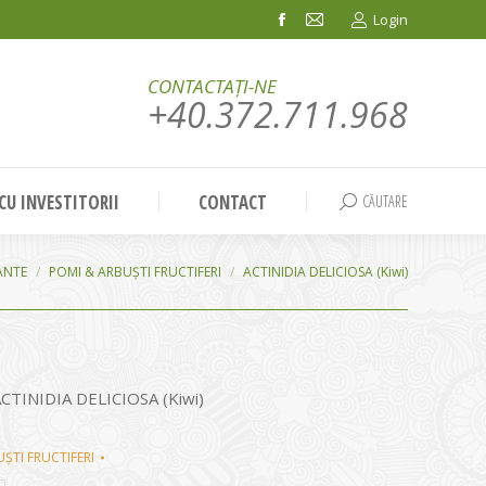
Login
Facebook
Mail
page
page
CONTACTAȚI-NE
opens
opens
+40.372.711.968
in
in
new
new
window
window
 CU INVESTITORII
CONTACT
CĂUTARE
Search:
ANTE
POMI & ARBUȘTI FRUCTIFERI
ACTINIDIA DELICIOSA (Kiwi)
– ACTINIDIA DELICIOSA (Kiwi)
ȘTI FRUCTIFERI