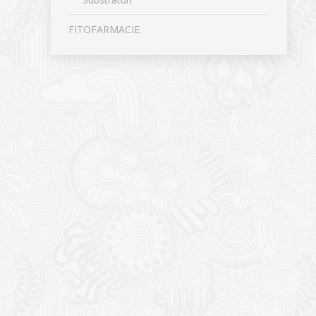
FITOFARMACIE
CONTACT
NOUTĂȚ
Sediul principal
Glissand
care acti
Timișoara, Calea Șagului nr. 138 C
din Româ