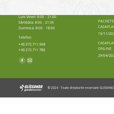
Cod Poștal 300517 / România
a bursei
Orar:
03/06/20
Luni-Vineri: 8:00 - 21:00
PACHETE
Sâmbăta: 8:00 - 21:00
CASAPLA
Duminica: 8:00 - 18:00
15/11/20
Telefon:
CASAPLA
+40.372.711.968
ONLINE
+40.372.711.780
29/04/20
Find us on:
Facebook
Mail
page
page
opens
opens
in
in
© 2024 - Toate drepturile rezervate GLISSAN
new
new
window
window