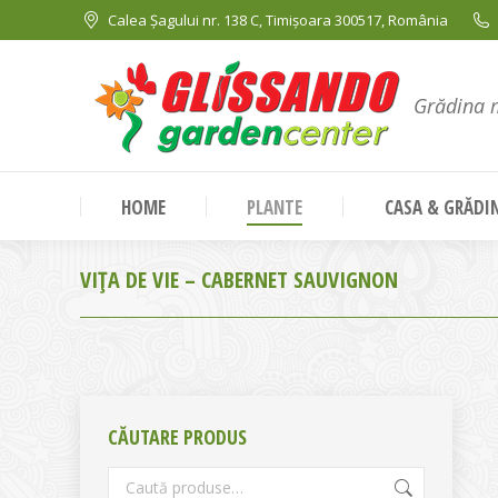
Calea Șagului nr. 138 C, Timișoara 300517, România
Grădina 
HOME
PLANTE
CASA & GRĂDI
VIŢA DE VIE – CABERNET SAUVIGNON
CĂUTARE PRODUS