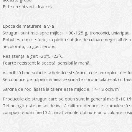
Este un soi vechi francez.
Epoca de maturare: a V-a
Strugurii sunt mici spre mijlocii, 100-125 g, tronconici, uniaripaţ
Bobul este mic, sferic, cu pieliţa subţire de culoare negru albăst
necolorata, cu gust ierbos.
Rezistenţa la ger: -20ºC -22ºC
Foarte rezistent la secetă, sensibil la mană.
Valorifică bine solurile scheletice şi sărace, cele antropice, desf
Se conduce pe tulpini semiînalte şi înalte cordon bilateral, cu tăi
Sarcina de rod lăsată la tăiere este mijlocie, 14-18 ochi/m²
Producţiile de struguri care se obţin sunt în general mici 8-10 t/h
Tehnologic este un soi de înaltă calitate deoarece acumulează subs
compuşi fenolici fiind 3,5, încât vinurile obţinute au o culoare roşi