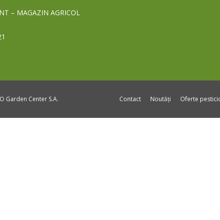
NT – MAGAZIN AGRICOL
21
DO Garden Center S.A.
Contact
Noutăți
Oferte pestic