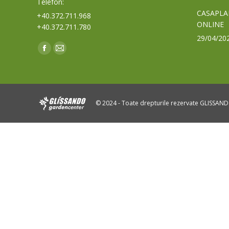
Telefon:
CASAPLA
+40.372.711.968
ONLINE
+40.372.711.780
29/04/20
Find us on:
Facebook
Mail
page
page
opens
opens
in
in
© 2024 - Toate drepturile rezervate GLISSAN
new
new
window
window