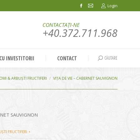
Login
Facebook
Mail
page
page
CONTACTAȚI-NE
opens
opens
+40.372.711.968
in
in
new
new
window
window
 CU INVESTITORII
CONTACT
CĂUTARE
Search:
OMI & ARBUȘTI FRUCTIFERI
VIŢA DE VIE – CABERNET SAUVIGNON
BERNET SAUVIGNON
ȘTI FRUCTIFERI