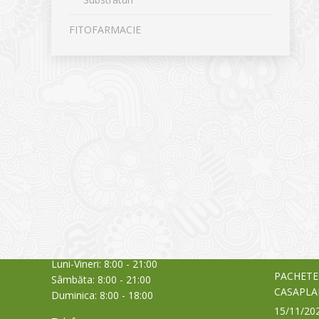
FITOFARMACIE
CONTACT
NOUTĂȚ
Sediul principal
Glissand
care acti
Timișoara, Calea Șagului nr. 138 C
din Româ
Cod Poștal 300517 / România
a bursei
Orar:
03/06/20
Luni-Vineri: 8:00 - 21:00
PACHETE
Sâmbăta: 8:00 - 21:00
CASAPLA
Duminica: 8:00 - 18:00
15/11/20