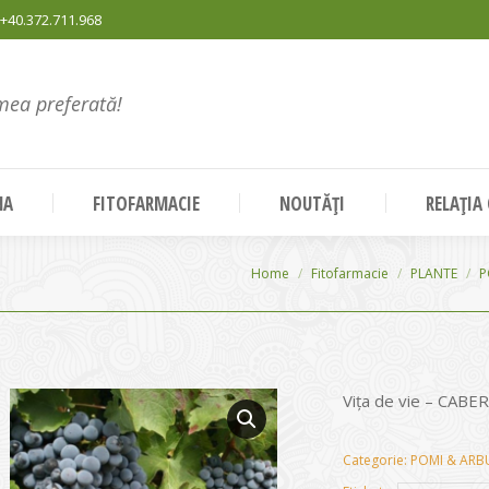
+40.372.711.968
mea preferată!
NA
FITOFARMACIE
NOUTĂȚI
RELAȚIA
You are here:
Home
Fitofarmacie
PLANTE
P
Vița de vie – CA
Categorie:
POMI & ARBU