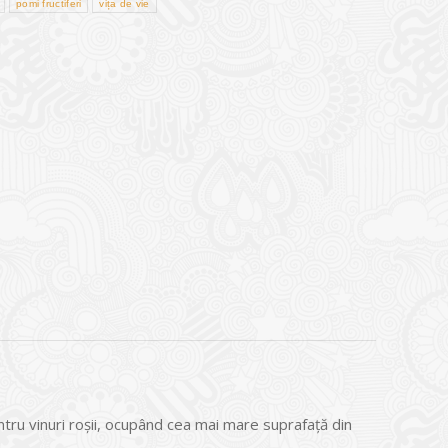
pomi fructiferi
vița de vie
ntru vinuri roşii, ocupând cea mai mare suprafaţă din