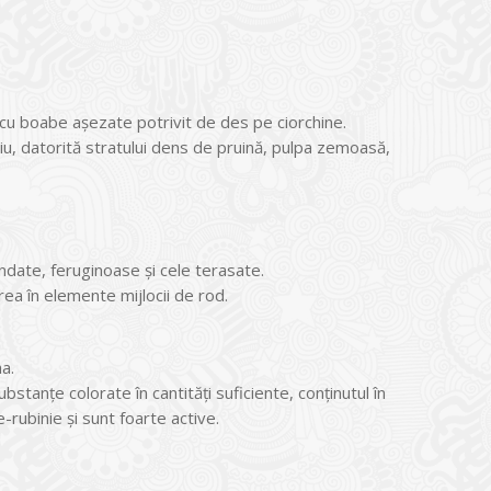
i, cu boabe aşezate potrivit de des pe ciorchine.
riu, datorită stratului dens de pruină, pulpa zemoasă,
undate, feruginoase şi cele terasate.
erea în elemente mijlocii de rod.
a.
tanţe colorate în cantităţi suficiente, conţinutul în
e-rubinie şi sunt foarte active.