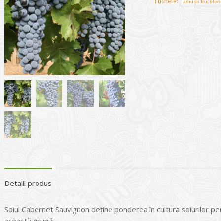
Etichete:
arbuști fructiferi
Detalii produs
Soiul Cabernet Sauvignon deţine ponderea în cultura soiurilor pe
această grupă.