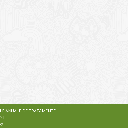
I
o Garden Center – companie
vează pe piața Home & Garden
nia – debutează pe piața AeRO
24
LE ANUALE DE TRATAMENTE
NT
22