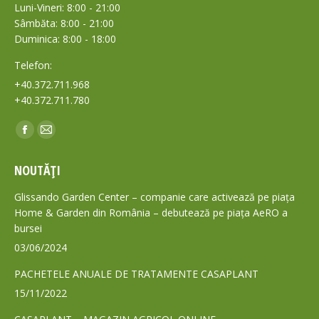
Luni-Vineri: 8:00 - 21:00
Sâmbăta: 8:00 - 21:00
Duminica: 8:00 - 18:00
Telefon:
+40.372.711.968
+40.372.711.780
Find us on:
Facebook
Mail
page
page
NOUTĂȚI
opens
opens
in
in
Glissando Garden Center – companie care activează pe piața
new
new
Home & Garden din România – debutează pe piața AeRO a
bursei
window
window
03/06/2024
PACHETELE ANUALE DE TRATAMENTE CASAPLANT
15/11/2022