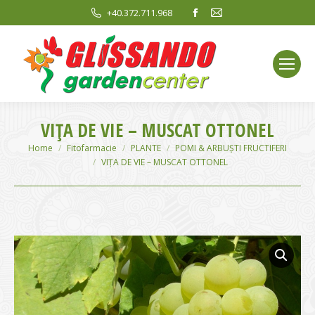
Facebook
Mail
+40.372.711.968
page
page
opens
opens
in
in
new
new
window
window
VIŢA DE VIE – MUSCAT OTTONEL
You are here:
Home
Fitofarmacie
PLANTE
POMI & ARBUȘTI FRUCTIFERI
VIŢA DE VIE – MUSCAT OTTONEL