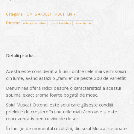
Categorie:
POMI & ARBUȘTI FRUCTIFERI
Etichete:
arbuști fructiferi
pomi fructiferi
vița de vie
Detalii produs
Acesta este considerat a fi unul dintre cele mai vechi soiuri
din lume, având astăzi o „familie” de peste 200 de varietăți.
Denumirea oferă indicii despre o caracteristică a acestui
soi, mai exact aroma foarte bogată de mosc.
Soiul Muscat Ottonel este soiul care găsește condiții
prielnice de creștere în ținuturile mai răcoroase și este
reprezentativ pentru vinurile desert.
În funcție de momentul recoltării, din soiul Muscat se poate