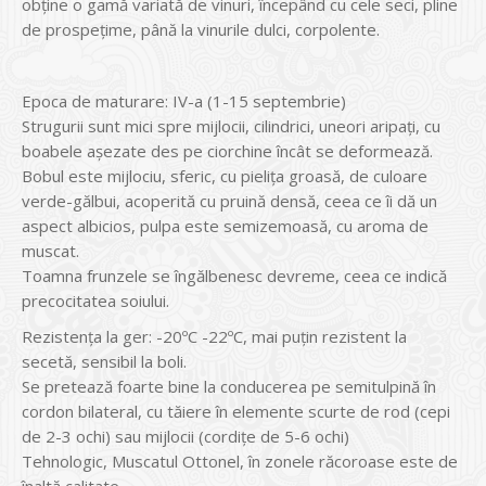
obține o gamă variată de vinuri, începând cu cele seci, pline
de prospețime, până la vinurile dulci, corpolente.
Epoca de maturare: IV-a (1-15 septembrie)
Strugurii sunt mici spre mijlocii, cilindrici, uneori aripaţi, cu
boabele aşezate des pe ciorchine încât se deformează.
Bobul este mijlociu, sferic, cu pieliţa groasă, de culoare
verde-gălbui, acoperită cu pruină densă, ceea ce îi dă un
aspect albicios, pulpa este semizemoasă, cu aroma de
muscat.
Toamna frunzele se îngălbenesc devreme, ceea ce indică
precocitatea soiului.
Rezistenţa la ger: -20ºC -22ºC, mai puţin rezistent la
secetă, sensibil la boli.
Se pretează foarte bine la conducerea pe semitulpină în
cordon bilateral, cu tăiere în elemente scurte de rod (cepi
de 2-3 ochi) sau mijlocii (cordiţe de 5-6 ochi)
Tehnologic, Muscatul Ottonel, în zonele răcoroase este de
înaltă calitate.