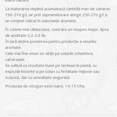
La maturarea deplină acumulează cantităţi mari de zaharuri
190-210 g/l, iar prin supramaturare atinge 250-270 g/l şi
un conţinut ridicat în substanţe aromate.
În zonele mai călduroase, soiul are un neajuns major, lipsa
de aciditate 3,3-3,8 ‰
În ţară deţine ponderea pentru producţie a vinurilor
aromate.
Cele mai fine vinuri se obţin pe solurile scheletice,
calcaroase.
Se cultivă cu rezultate bune pe terenuri în pantă, cu
expoziţii însorite şi pe soluri cu fertilitate mijlocie sau
scăzută, dar cu umeditate asigurată.
Producţia de struguri este mare, 14-15 t/ha.