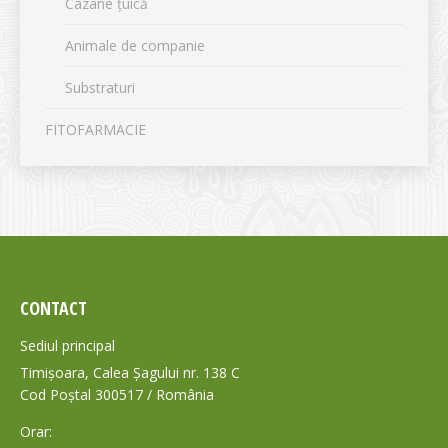
Cazane țuică
Animale de companie
Substraturi
FITOFARMACIE
CONTACT
Sediul principal
Timișoara, Calea Șagului nr. 138 C
Cod Poștal 300517 / România
Orar: