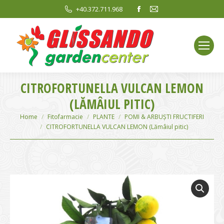
Facebook
Mail
+40.372.711.968
page
page
opens
opens
in
in
new
new
window
window
CITROFORTUNELLA VULCAN LEMON
(LĂMÂIUL PITIC)
You are here:
Home
Fitofarmacie
PLANTE
POMI & ARBUȘTI FRUCTIFERI
CITROFORTUNELLA VULCAN LEMON (Lămâiul pitic)