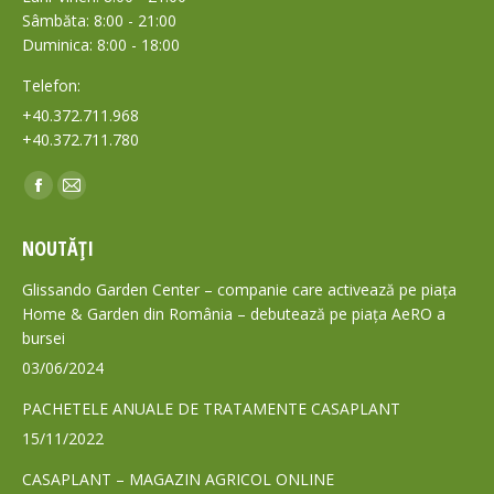
Sâmbăta: 8:00 - 21:00
Duminica: 8:00 - 18:00
Telefon:
+40.372.711.968
+40.372.711.780
Find us on:
Facebook
Mail
page
page
NOUTĂȚI
opens
opens
in
in
Glissando Garden Center – companie care activează pe piața
new
new
Home & Garden din România – debutează pe piața AeRO a
bursei
window
window
03/06/2024
PACHETELE ANUALE DE TRATAMENTE CASAPLANT
15/11/2022
CASAPLANT – MAGAZIN AGRICOL ONLINE