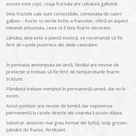
acesta este copt, coaja fructului are culoarea galbenă.
Deşi fructele sale sunt comestibile, combinaţia de culori:
galben – fructe cu verde închis a frunzelor, oferă un aspect
minunat arbustului, ceea ce îl face foarte decorativ.
Lămâiul, deşi este o plantă exotică, se recomandă să fie
ferit de razele puternice din zilele caniculare.
În perioada anotimpului de iarnă, lămâiul are nevoie de
protecţie şi trebuie să fie ferit de temperaturile foarte
scăzute.
Pământul trebuie menţinut în permanenţă umed, dar nu în
exces.
Acest pomişor are nevoie de lumină dar expunerea
permanentă la razele directe ale soarelui îi poate dăuna.
Substrat: amestec mai greu format din turbă, nisip grosier,
pământ de frunze, fertilizant.