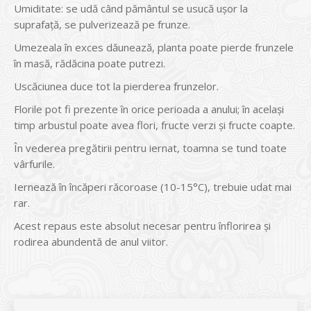
Umiditate: se udă când pământul se usucă uşor la
suprafaţă, se pulverizează pe frunze.
Umezeala în exces dăunează, planta poate pierde frunzele
în masă, rădăcina poate putrezi.
Uscăciunea duce tot la pierderea frunzelor.
Florile pot fi prezente în orice perioada a anului; în acelaşi
timp arbustul poate avea flori, fructe verzi şi fructe coapte.
În vederea pregătirii pentru iernat, toamna se tund toate
vârfurile.
Iernează în încăperi răcoroase (10-15°C), trebuie udat mai
rar.
Acest repaus este absolut necesar pentru înflorirea şi
rodirea abundentă de anul viitor.