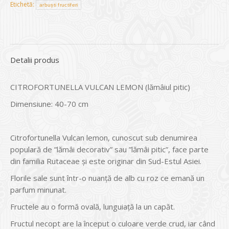
Etichetă:
arbuști fructiferi
Detalii produs
CITROFORTUNELLA VULCAN LEMON (lămâiul pitic)
Dimensiune: 40-70 cm
Citrofortunella Vulcan lemon, cunoscut sub denumirea
populară de ”lămâi decorativ” sau ”lămâi pitic”, face parte
din familia Rutaceae şi este originar din Sud-Estul Asiei.
Florile sale sunt într-o nuanţă de alb cu roz ce emană un
parfum minunat.
Fructele au o formă ovală, lunguiaţă la un capăt.
Fructul necopt are la început o culoare verde crud, iar când