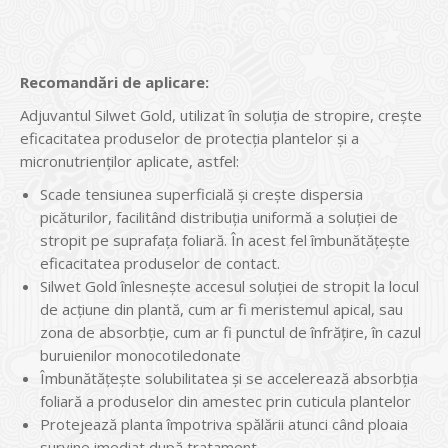
Recomandări de aplicare:
Adjuvantul Silwet Gold, utilizat în soluția de stropire, crește
eficacitatea produselor de protecția plantelor și a
micronutrienților aplicate, astfel:
Scade tensiunea superficială și crește dispersia
picăturilor, facilitând distribuția uniformă a soluției de
stropit pe suprafața foliară. În acest fel îmbunătățește
eficacitatea produselor de contact.
Silwet Gold înlesnește accesul soluției de stropit la locul
de acțiune din plantă, cum ar fi meristemul apical, sau
zona de absorbție, cum ar fi punctul de înfrățire, în cazul
buruienilor monocotiledonate
Îmbunătățește solubilitatea și se accelerează absorbția
foliară a produselor din amestec prin cuticula plantelor
Protejează planta împotriva spălării atunci când ploaia
survine imediat după tratament