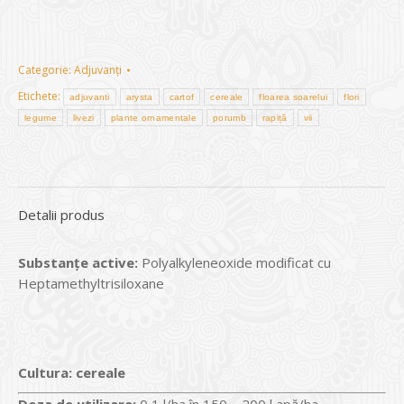
Categorie:
Adjuvanți
Etichete:
adjuvanti
arysta
cartof
cereale
floarea soarelui
flori
legume
livezi
plante ornamentale
porumb
rapiță
vii
Detalii produs
Substanțe active:
Polyalkyleneoxide modificat cu
Heptamethyltrisiloxane
Cultura:
cereale