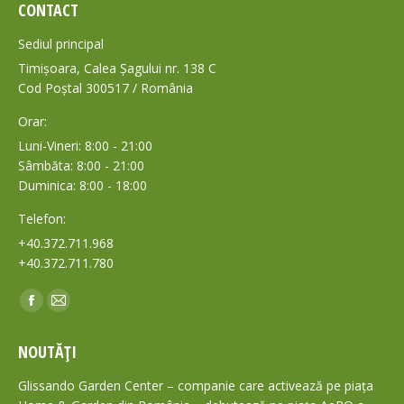
CONTACT
Sediul principal
Timișoara, Calea Șagului nr. 138 C
Cod Poștal 300517 / România
Orar:
Luni-Vineri: 8:00 - 21:00
Sâmbăta: 8:00 - 21:00
Duminica: 8:00 - 18:00
Telefon:
+40.372.711.968
+40.372.711.780
Find us on:
Facebook
Mail
page
page
NOUTĂȚI
opens
opens
in
in
Glissando Garden Center – companie care activează pe piața