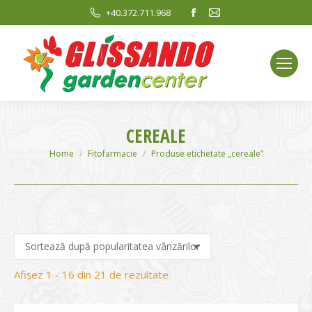
Facebook
Mail
+40.372.711.968
page
page
opens
opens
in
in
new
new
window
window
CEREALE
You are here:
Home
Fitofarmacie
Produse etichetate „cereale”
Sortat
Afișez 1 - 16 din 21 de rezultate
după
evaluarea