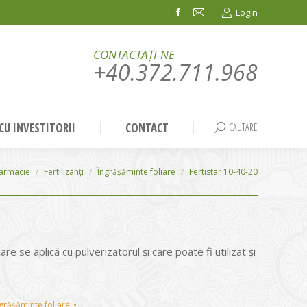
Login
Facebook
Mail
page
page
CONTACTAȚI-NE
opens
opens
+40.372.711.968
in
in
new
new
window
window
 CU INVESTITORII
CONTACT
CĂUTARE
Search:
farmacie
Fertilizanți
Îngrășăminte foliare
Fertistar 10-40-20
re se aplică cu pulverizatorul și care poate fi utilizat și
grășăminte foliare