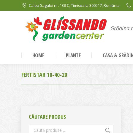
Calea Șagului nr. 138 C, Timișoara 300517, România
Grădina 
HOME
PLANTE
CASA & GRĂDI
FERTISTAR 10-40-20
CĂUTARE PRODUS