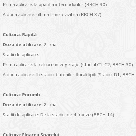
Prima aplicare: la apariția internodurilor (BBCH 30)
A doua aplicare: ultima frunză vizibilă (BBCH 37).
Cultura
:
Rapiță
Doza de utilizare
: 2 L/ha
Stadii de aplicare:
Prima aplicare: la reluare în vegetație (stadiul C1-C2, BBCH 30)
A doua aplicare: în stadiul butonilor florali lipiți (Stadiul D1, BBCH
Cultura
:
Porumb
Doza de utilizare
: 2 L/ha
Stadii de aplicare: De la stadiul de 4 frunze (BBCH 14).
Cultura
:
Floarea Soarelui