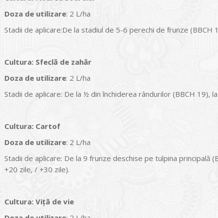
Doza de utilizare
: 2 L/ha
Stadii de aplicare:De la stadiul de 5-6 perechi de frunze (BBCH 
Cultura
:
Sfeclă de zahăr
Doza de utilizare
: 2 L/ha
Stadii de aplicare: De la ½ din închiderea rândurilor (BBCH 19), l
Cultura
:
Cartof
Doza de utilizare
: 2 L/ha
Stadii de aplicare: De la 9 frunze deschise pe tulpina principală 
+20 zile, / +30 zile).
Cultura
:
Viță de vie
Doza de utilizare
: 2 L/ha