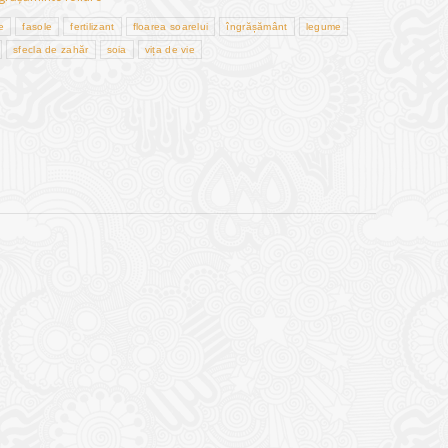
e
fasole
fertilizant
floarea soarelui
îngrășământ
legume
sfecla de zahăr
soia
vița de vie