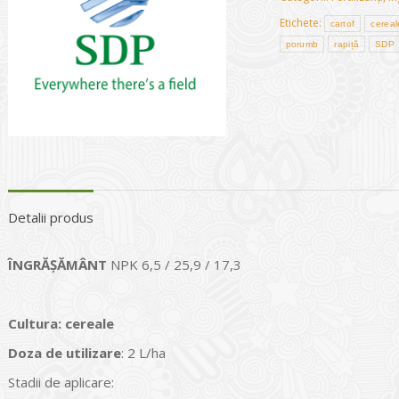
Etichete:
cartof
cereal
porumb
rapiță
SDP
Detalii produs
ÎNGRĂȘĂMÂNT
NPK 6,5 / 25,9 / 17,3
Cultura
:
c
ereale
Doza de utilizare
: 2 L/ha
Stadii de aplicare: