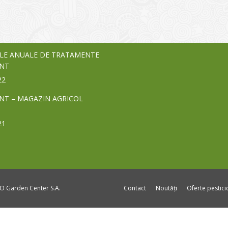
nia – debutează pe piața AeRO
24
LE ANUALE DE TRATAMENTE
NT
22
NT – MAGAZIN AGRICOL
21
DO Garden Center S.A.
Contact
Noutăți
Oferte pestic