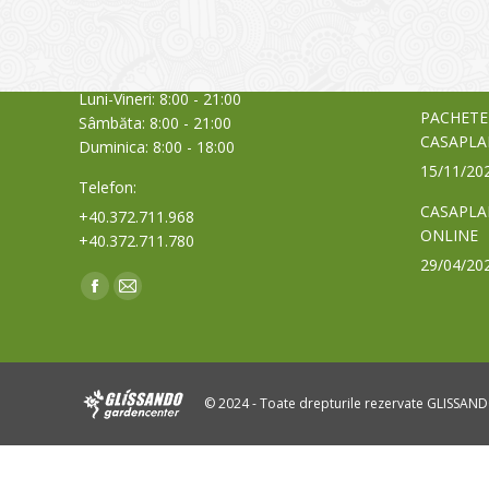
Timișoara, Calea Șagului nr. 138 C
din Româ
Cod Poștal 300517 / România
a bursei
Orar:
03/06/20
Luni-Vineri: 8:00 - 21:00
PACHETE
Sâmbăta: 8:00 - 21:00
CASAPLA
Duminica: 8:00 - 18:00
15/11/20
Telefon:
CASAPLA
+40.372.711.968
ONLINE
+40.372.711.780
29/04/20
Find us on:
Facebook
Mail
page
page
opens
opens
in
in
© 2024 - Toate drepturile rezervate GLISSAN
new
new
window
window