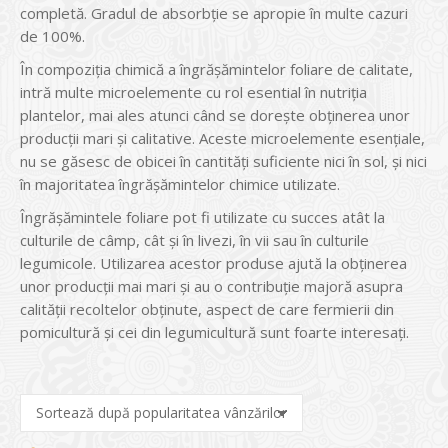
completă. Gradul de absorbție se apropie în multe cazuri
de 100%.
În compoziția chimică a îngrășămintelor foliare de calitate,
intră multe microelemente cu rol esential în nutriția
plantelor, mai ales atunci când se dorește obținerea unor
producții mari și calitative. Aceste microelemente esențiale,
nu se găsesc de obicei în cantități suficiente nici în sol, și nici
în majoritatea îngrășămintelor chimice utilizate.
Îngrășămintele foliare pot fi utilizate cu succes atât la
culturile de câmp, cât și în livezi, în vii sau în culturile
legumicole. Utilizarea acestor produse ajută la obținerea
unor producții mai mari și au o contribuție majoră asupra
calității recoltelor obținute, aspect de care fermierii din
pomicultură și cei din legumicultură sunt foarte interesați.