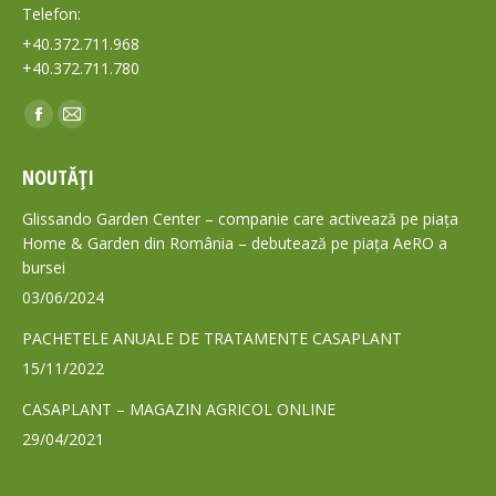
Telefon:
+40.372.711.968
+40.372.711.780
Find us on:
Facebook
Mail
page
page
NOUTĂȚI
opens
opens
in
in
Glissando Garden Center – companie care activează pe piața
new
new
Home & Garden din România – debutează pe piața AeRO a
bursei
window
window
03/06/2024
PACHETELE ANUALE DE TRATAMENTE CASAPLANT
15/11/2022
CASAPLANT – MAGAZIN AGRICOL ONLINE
29/04/2021