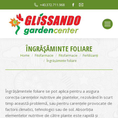
Facebook
Mail
+40.372.711.968
page
page
opens
opens
in
in
new
new
window
window
ÎNGRĂȘĂMINTE FOLIARE
You are here:
Home
Fitofarmacie
Fitofarmacie
Fertilizanți
Îngrășăminte foliare
Îngrășămintele foliare se pot aplica pentru a asigura
corecția carențelor nutritive ale plantelor, rezolvând în scurt
timp această problemă, sau pentru carențele provocate de
factorii climatici, tehnologici sau de sol. Absorbția
elementelor nutritive de către plante este rapidă și