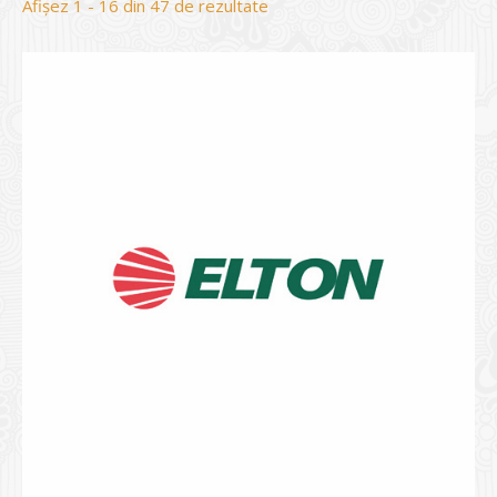
Sortat
Afișez 1 - 16 din 47 de rezultate
după
evaluarea
medie