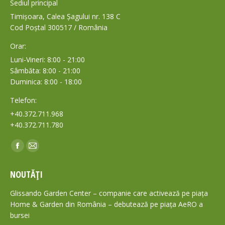
Sediul principal
Timișoara, Calea Șagului nr. 138 C
Cod Poștal 300517 / România
Orar:
Luni-Vineri: 8:00 - 21:00
Sâmbăta: 8:00 - 21:00
Duminica: 8:00 - 18:00
Telefon:
+40.372.711.968
+40.372.711.780
Find us on:
Facebook
Mail
page
page
NOUTĂȚI
opens
opens
in
in
Glissando Garden Center – companie care activează pe piața
new
new
Home & Garden din România – debutează pe piața AeRO a
bursei
window
window