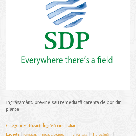
Îngrășământ, previne sau remediază carenț­a de bor din
plante
Categorii:
Fertilizanți
,
Îngrășăminte foliare
Etichete:
fertilizant
floarea soarelui
horticultura
îngrășământ