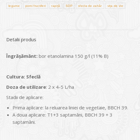
legume
pomi fructiferi
rapiță
SDP
sfecla de zahăr
vița de vie
Detalii produs
Îngrășământ:
bor etanolamina 150 g/l (11% B)
Cultura
:
Sfeclă
Doza de utilizare
: 2 x 4-5 L/ha
Stadii de aplicare:
Prima aplicare: la reluarea liniei de vegeta­ie, BBCH 39.
A doua aplicare: T1+3 saptamâni, BBCH 39 + 3
saptamâni.