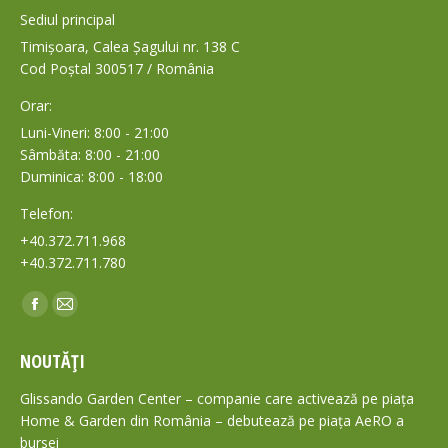
Sediul principal
Timișoara, Calea Șagului nr. 138 C
Cod Poștal 300517 / România
Orar:
Luni-Vineri: 8:00 - 21:00
Sâmbăta: 8:00 - 21:00
Duminica: 8:00 - 18:00
Telefon:
+40.372.711.968
+40.372.711.780
Find us on:
Facebook
Mail
page
page
NOUTĂȚI
opens
opens
in
in
Glissando Garden Center – companie care activează pe piața
new
new
Home & Garden din România – debutează pe piața AeRO a
bursei
window
window