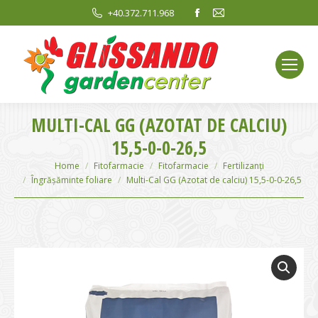
Facebook
Mail
+40.372.711.968
page
page
opens
opens
in
in
new
new
window
window
MULTI-CAL GG (AZOTAT DE CALCIU)
15,5-0-0-26,5
You are here:
Home
Fitofarmacie
Fitofarmacie
Fertilizanți
Îngrășăminte foliare
Multi-Cal GG (Azotat de calciu) 15,5-0-0-26,5