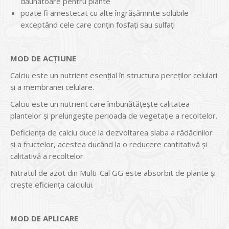
dăunătoare pentru plante
poate fi amestecat cu alte îngrășăminte solubile
exceptând cele care conțin fosfați sau sulfați
MOD DE ACŢIUNE
Calciu este un nutrient esențial în structura pereților celulari
și a membranei celulare.
Calciu este un nutrient care îmbunătățește calitatea
plantelor și prelungește perioada de vegetație a recoltelor.
Deficiența de calciu duce la dezvoltarea slaba a rădăcinilor
și a fructelor, acestea ducând la o reducere cantitativă și
calitativă a recoltelor.
Nitratul de azot din Multi-Cal GG este absorbit de plante și
crește eficiența calciului.
MOD DE APLICARE