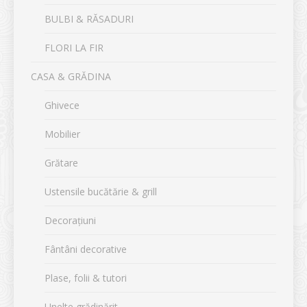
BULBI & RĂSADURI
FLORI LA FIR
CASA & GRĂDINA
Ghivece
Mobilier
Grătare
Ustensile bucătărie & grill
Decorațiuni
Fântâni decorative
Plase, folii & tutori
Unelte grădinărit