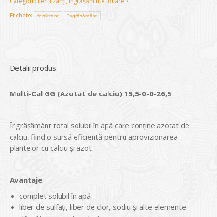
Categorii:
Fertilizanți
,
Îngrășăminte foliare
Etichete:
fertilizant
îngrășământ
Detalii produs
Multi-Cal GG (
Azotat de calciu) 15,5-0-0-26,5
Îngrășământ total solubil în apă care conține azotat de
calciu, fiind o sursă eficientă pentru aprovizionarea
plantelor cu calciu și azot
Avantaje
:
complet solubil în apă
liber de sulfați, liber de clor, sodiu și alte elemente