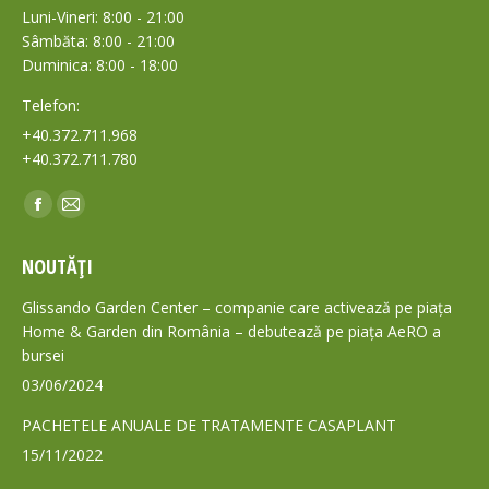
Luni-Vineri: 8:00 - 21:00
Sâmbăta: 8:00 - 21:00
Duminica: 8:00 - 18:00
Telefon:
+40.372.711.968
+40.372.711.780
Find us on:
Facebook
Mail
page
page
NOUTĂȚI
opens
opens
in
in
Glissando Garden Center – companie care activează pe piața
new
new
Home & Garden din România – debutează pe piața AeRO a
bursei
window
window
03/06/2024
PACHETELE ANUALE DE TRATAMENTE CASAPLANT
15/11/2022