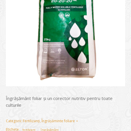
Îngrășământ foliar şi un corector nutritiv pentru toate
culturile
Categorii:
Fertilizanți
,
Îngrășăminte foliare
Etichete:
fertilizant
îngrășământ