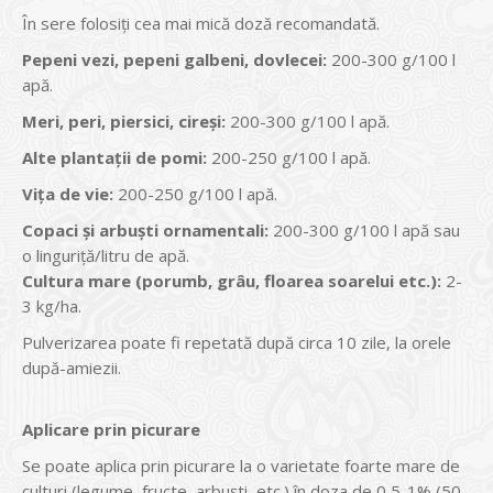
În sere folosiţi cea mai mică doză recomandată.
Pepeni vezi, pepeni galbeni, dovlecei:
200-300 g/100 l
apă.
Meri, peri, piersici, cire
ş
i:
200-300 g/100 l apă.
Alte planta
ţ
ii de pomi:
200-250 g/100 l apă.
Vi
ţ
a de vie:
200-250 g/100 l apă.
Copaci
ş
i arbu
ş
ti ornamentali:
200-300 g/100 l apă sau
o linguriţă/litru de apă.
Cultura mare (porumb, gr
â
u, floarea soarelui etc.):
2-
3 kg/ha.
Pulverizarea poate fi repetată după circa 10 zile, la orele
după-amiezii.
Aplicare prin picurare
Se poate aplica prin picurare la o varietate foarte mare de
culturi (legume, fructe, arbuşti, etc.) în doza de 0,5-1% (50-