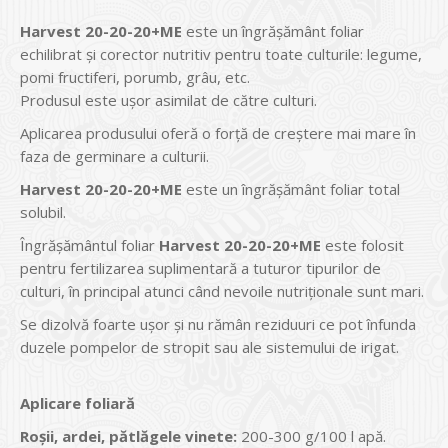
Harvest 20-20-20+ME
este un îngrăşământ foliar
echilibrat şi corector nutritiv pentru toate culturile: legume,
pomi fructiferi, porumb, grâu, etc.
Produsul este ușor asimilat de către culturi.
Aplicarea produsului oferă o forţă de creştere mai mare în
faza de germinare a culturii.
Harvest 20-20-20+ME
este un îngrăşământ foliar total
solubil.
Îngrăşământul foliar
Harvest 20-20-20+ME
este folosit
pentru fertilizarea suplimentară a tuturor tipurilor de
culturi, în principal atunci când nevoile nutriţionale sunt mari.
Se dizolvă foarte uşor şi nu rămân reziduuri ce pot înfunda
duzele pompelor de stropit sau ale sistemului de irigat.
Aplicare foliar
ă
Ro
ş
ii, ardei, p
ă
tl
ă
gele vinete:
200-300 g/100 l apă.