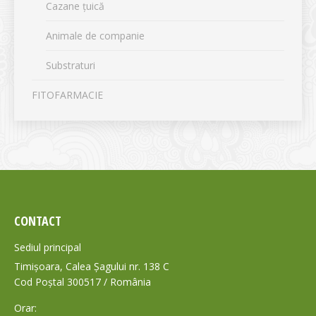
Cazane țuică
Animale de companie
Substraturi
FITOFARMACIE
CONTACT
Sediul principal
Timișoara, Calea Șagului nr. 138 C
Cod Poștal 300517 / România
Orar: