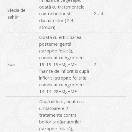
În faza de vegetaţie,
odată cu tratamentele
Sfecla de
contra bolilor și
2 – 4
zahăr
dăunătorilor (2-4
stropiri)
Odată cu erbicidarea
postemergentă
(stropire foliară),
combinat cu Agrofeed
Soia
19-19-19+Mg+ME
2
Înainte de înflorit şi după
înflorit (stropire foliară),
combinat cu Agrofeed
14-14-28+Mg+ME
După înflorit, odată cu
urmatoarele 2
tratamente contra
bolilor și dăunatorilor
(stropire foliară),