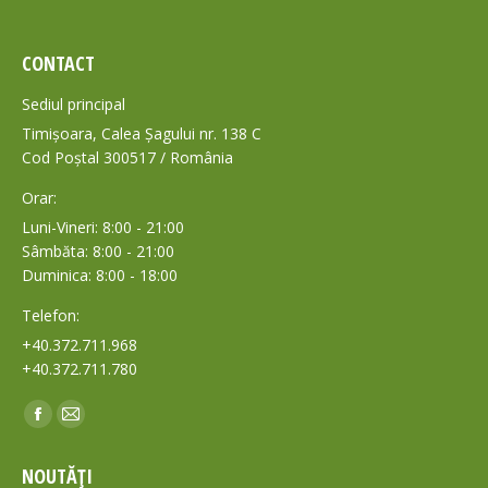
CONTACT
Sediul principal
Timișoara, Calea Șagului nr. 138 C
Cod Poștal 300517 / România
Orar:
Luni-Vineri: 8:00 - 21:00
Sâmbăta: 8:00 - 21:00
Duminica: 8:00 - 18:00
Telefon:
+40.372.711.968
+40.372.711.780
Find us on:
Facebook
Mail
page
page
NOUTĂȚI
opens
opens