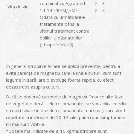
combinat cu Agrofeed
2 – 3
Viţa de vie
14-14-28+Mg+ME
2 – 3
Odată cu următoarele
tratamente până la
ultimul tratament contra
bolilor și dăunatorilor
(stropire foliară)
În general stropirile foliare se aplică preventiv, pentru a
evita carența de magneziu care la unele culturi, cum sunt
legume în seră, are o evoluție foarte rapidă, cu efect
dezastruos asupra culturii.
Dacă se observă carențele de magneziu în orice alte faze
de vegetație decât cele recomandate, se vor aplica imediat
stropiri foliare în dozele recomandate mai sus și care vor fi
repetate la intervale de 10-14 zile, până când simptomele
nu mai sunt vizibile.
*Dozele mai ridicate de 8-15 kg/ha/stropire sunt