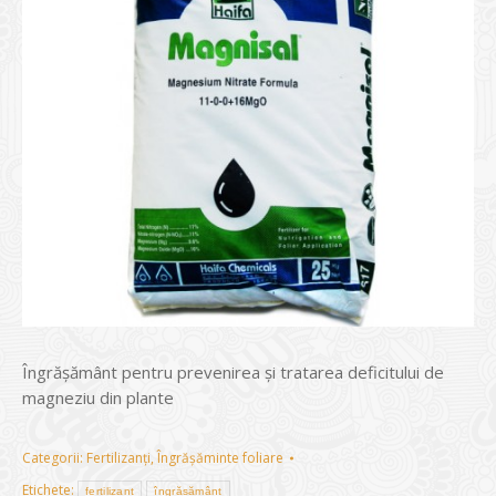
Îngrășământ pentru prevenirea și tratarea deficitului de
magneziu din plante
Categorii:
Fertilizanți
,
Îngrășăminte foliare
Etichete:
fertilizant
îngrășământ