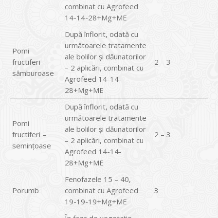
combinat cu Agrofeed
14-14-28+Mg+ME
După înflorit, odată cu
următoarele tratamente
Pomi
ale bolilor și dăunatorilor
fructiferi –
2 – 3
– 2 aplicări, combinat cu
sâmburoase
Agrofeed 14-14-
28+Mg+ME
După înflorit, odată cu
următoarele tratamente
Pomi
ale bolilor și dăunatorilor
fructiferi –
2 – 3
– 2 aplicări, combinat cu
seminţoase
Agrofeed 14-14-
28+Mg+ME
Fenofazele 15 – 40,
Porumb
combinat cu Agrofeed
3
19-19-19+Mg+ME