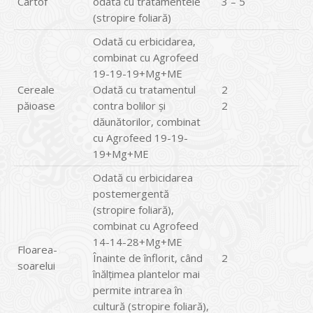
Cartof
odată cu tratamentele
3 – 5
(stropire foliară)
Odată cu erbicidarea,
combinat cu Agrofeed
19-19-19+Mg+ME
Cereale
Odată cu tratamentul
2
păioase
contra bolilor şi
2
dăunătorilor, combinat
cu Agrofeed 19-19-
19+Mg+ME
Odată cu erbicidarea
postemergentă
(stropire foliară),
combinat cu Agrofeed
14-14-28+Mg+ME
Floarea-
Înainte de înflorit, când
2
soarelui
înălţimea plantelor mai
permite intrarea în
cultură (stropire foliară),