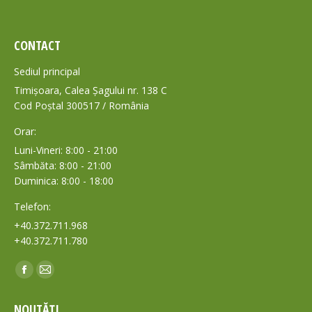
CONTACT
Sediul principal
Timișoara, Calea Șagului nr. 138 C
Cod Poștal 300517 / România
Orar:
Luni-Vineri: 8:00 - 21:00
Sâmbăta: 8:00 - 21:00
Duminica: 8:00 - 18:00
Telefon:
+40.372.711.968
+40.372.711.780
Find us on:
Facebook
Mail
page
page
NOUTĂȚI