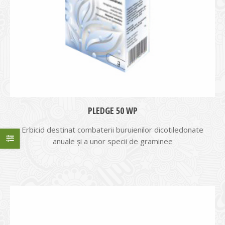
PLEDGE 50 WP
Erbicid destinat combaterii buruienilor dicotiledonate
anuale şi a unor specii de graminee