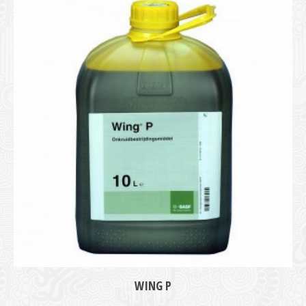
WING P