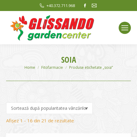
Facebook
Mail
+40.372.711.968
page
page
opens
opens
in
in
new
new
window
window
SOIA
You are here:
Home
Fitofarmacie
Produse etichetate „soia”
Sortat
Afișez 1 - 16 din 21 de rezultate
după
evaluarea